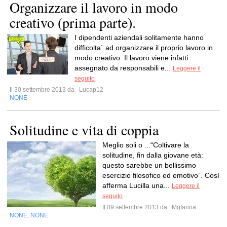
Organizzare il lavoro in modo
creativo (prima parte).
I dipendenti aziendali solitamente hanno
difficolta` ad organizzare il proprio lavoro in
modo creativo. Il lavoro viene infatti
assegnato da responsabili e...
Leggere il
seguito
Il 30 settembre 2013 da
Lucap12
NONE
Solitudine e vita di coppia
Meglio soli o ...“Coltivare la
solitudine, fin dalla giovane età:
questo sarebbe un bellissimo
esercizio filosofico ed emotivo”. Così
afferma Lucilla una...
Leggere il
seguito
Il 09 settembre 2013 da
Mgfarina
NONE
NONE
,