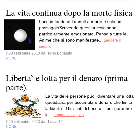
La vita continua dopo la morte fisica
Luce in fondo al TunnelLa morte è solo un
passaggioScrivendo quest'articolo sono
particolarmente emozionato. Penso a tutte le
Anime che si sono manifestate...
Leggere il
seguito
Il 28 settembre 2013 da
Nino Bonaiuto
NONE
Liberta` e lotta per il denaro (prima
parte).
La vita delle persone puo` diventare una lotta
quotidiana per accumulare denaro che limita
la liberta`. Gli istinti di base utili per garantire
la...
Leggere il seguito
Il 25 settembre 2013 da
Lucap12
NONE