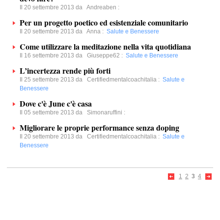
Il 20 settembre 2013 da
Andreaben
:
Per un progetto poetico ed esistenziale comunitario
Il 20 settembre 2013 da
Anna
:
Salute e Benessere
Come utilizzare la meditazione nella vita quotidiana
Il 16 settembre 2013 da
Giuseppe62
:
Salute e Benessere
L’incertezza rende più forti
Il 25 settembre 2013 da
Certifiedmentalcoachitalia
:
Salute e
Benessere
Dove c'è June c'è casa
Il 05 settembre 2013 da
Simonaruffini
:
Migliorare le proprie performance senza doping
Il 20 settembre 2013 da
Certifiedmentalcoachitalia
:
Salute e
Benessere
1
2
3
4