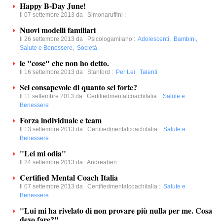
Happy B-Day June!
Il 07 settembre 2013 da
Simonaruffini
:
Nuovi modelli familiari
Il 26 settembre 2013 da
Psicologamilano
:
Adolescenti
,
Bambini
,
Salute e Benessere
,
Società
le "cose" che non ho detto.
Il 16 settembre 2013 da
Stanford
:
Per Lei
,
Talenti
Sei consapevole di quanto sei forte?
Il 11 settembre 2013 da
Certifiedmentalcoachitalia
:
Salute e
Benessere
Forza individuale e team
Il 13 settembre 2013 da
Certifiedmentalcoachitalia
:
Salute e
Benessere
"Lei mi odia"
Il 24 settembre 2013 da
Andreaben
:
Certified Mental Coach Italia
Il 07 settembre 2013 da
Certifiedmentalcoachitalia
:
Salute e
Benessere
"Lui mi ha rivelato di non provare più nulla per me. Cosa
devo fare?"