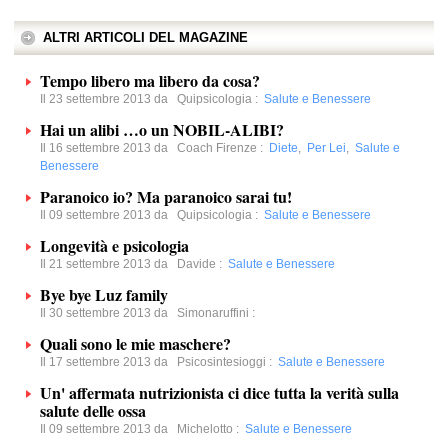
ALTRI ARTICOLI DEL MAGAZINE
Tempo libero ma libero da cosa?
Il 23 settembre 2013 da
Quipsicologia
:
Salute e Benessere
Hai un alibi …o un NOBIL-ALIBI?
Il 16 settembre 2013 da
Coach Firenze
:
Diete
,
Per Lei
,
Salute e
Benessere
Paranoico io? Ma paranoico sarai tu!
Il 09 settembre 2013 da
Quipsicologia
:
Salute e Benessere
Longevità e psicologia
Il 21 settembre 2013 da
Davide
:
Salute e Benessere
Bye bye Luz family
Il 30 settembre 2013 da
Simonaruffini
:
Quali sono le mie maschere?
Il 17 settembre 2013 da
Psicosintesioggi
:
Salute e Benessere
Un' affermata nutrizionista ci dice tutta la verità sulla
salute delle ossa
Il 09 settembre 2013 da
Michelotto
:
Salute e Benessere