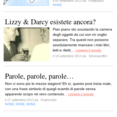
Il 05 settembre 2013 da
Postpopuli
NONE
Lizzy & Darcy esistete ancora?
Pian piano sto svuotando la camera
degli oggetti da cui non mi voglio
separare. Tra questi non possono
assolutamente mancare i miei libri,
letti e riletti,...
Leggere il seguito
Il 19 settembre 2013 da
Simonaruffini
Parole, parole, parole…
Non ci sono più le mezze stagioni! Eh sì, questo post inizia male,
con una frase simbolo di quegli scambi di parole senza
apparente scopo né vero contenuto...
Leggere il seguito
Il 27 settembre 2013 da
Psytornello
NONE
NONE
NONE
,
,