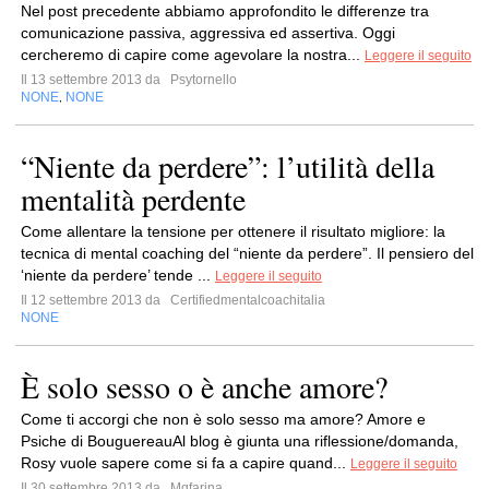
Nel post precedente abbiamo approfondito le differenze tra
comunicazione passiva, aggressiva ed assertiva. Oggi
cercheremo di capire come agevolare la nostra...
Leggere il seguito
Il 13 settembre 2013 da
Psytornello
NONE
NONE
,
“Niente da perdere”: l’utilità della
mentalità perdente
Come allentare la tensione per ottenere il risultato migliore: la
tecnica di mental coaching del “niente da perdere”. Il pensiero del
‘niente da perdere’ tende ...
Leggere il seguito
Il 12 settembre 2013 da
Certifiedmentalcoachitalia
NONE
È solo sesso o è anche amore?
Come ti accorgi che non è solo sesso ma amore? Amore e
Psiche di BouguereauAl blog è giunta una riflessione/domanda,
Rosy vuole sapere come si fa a capire quand...
Leggere il seguito
Il 30 settembre 2013 da
Mgfarina