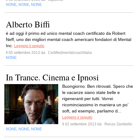
NONE
NONE
NONE
,
,
Alberto Biffi
è ad oggi il primo ed unico mental coach certificato da Robert
Neff, uno dei migliori mental coach americani fondatori di Mental
Inc.
Leggere il seguito
Il 05 settembre 2013 da
Certifiedmentalcoachitalia
NONE
In Trance. Cinema e Ipnosi
Buongiorno. Ben ritrovati. Spero che
le vacanze siano state belle e
rigeneranti per tutti. Vorrei
ricominciassimo in maniera un po’
soft, ad esempio, parliamo d...
Leggere il seguito
Il 02 settembre 2013 da
Renzo Zambello
NONE
NONE
NONE
,
,