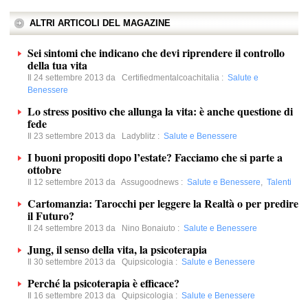
ALTRI ARTICOLI DEL MAGAZINE
Sei sintomi che indicano che devi riprendere il controllo
della tua vita
Il 24 settembre 2013 da
Certifiedmentalcoachitalia
:
Salute e
Benessere
Lo stress positivo che allunga la vita: è anche questione di
fede
Il 23 settembre 2013 da
Ladyblitz
:
Salute e Benessere
I buoni propositi dopo l’estate? Facciamo che si parte a
ottobre
Il 12 settembre 2013 da
Assugoodnews
:
Salute e Benessere
,
Talenti
Cartomanzia: Tarocchi per leggere la Realtà o per predire
il Futuro?
Il 24 settembre 2013 da
Nino Bonaiuto
:
Salute e Benessere
Jung, il senso della vita, la psicoterapia
Il 30 settembre 2013 da
Quipsicologia
:
Salute e Benessere
Perché la psicoterapia è efficace?
Il 16 settembre 2013 da
Quipsicologia
:
Salute e Benessere