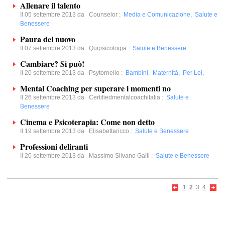
Allenare il talento
Il 05 settembre 2013 da
Counselor
:
Media e Comunicazione
,
Salute e
Benessere
Paura del nuovo
Il 07 settembre 2013 da
Quipsicologia
:
Salute e Benessere
Cambiare? Si può!
Il 20 settembre 2013 da
Psytornello
:
Bambini
,
Maternità
,
Per Lei
,
Mental Coaching per superare i momenti no
Il 26 settembre 2013 da
Certifiedmentalcoachitalia
:
Salute e
Benessere
Cinema e Psicoterapia: Come non detto
Il 19 settembre 2013 da
Elisabettaricco
:
Salute e Benessere
Professioni deliranti
Il 20 settembre 2013 da
Massimo Silvano Galli
:
Salute e Benessere
1
2
3
4