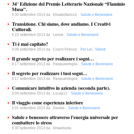
34° Edizione del Premio Letterario Nazionale “Flaminio
Musa”.
Il 30 settembre 2013 da
Elisabettaricco
:
Salute e Benessere
Transizione. Chi siamo, dove andiamo. I Creativi
Culturali.
Il 23 settembre 2013 da
Lemat
:
Salute e Benessere
Ti è mai capitato?
Il 09 settembre 2013 da
Coach Firenze
:
Per Lei
,
Talenti
Il grande segreto per realizzare i sogni…
Il 17 settembre 2013 da
Pasqualefoglia
:
Salute e Benessere
Il segreto per realizzare i tuoi sogni…
Il 17 settembre 2013 da
Pasqualefoglia
:
Salute e Benessere
Comunicare intuitivo in azienda (seconda parte).
Il 04 settembre 2013 da
Lucap12
:
Salute e Benessere
Il viaggio come esperienza interiore
Il 01 settembre 2013 da
Davide
:
Salute e Benessere
Salute e benessere attraverso l’energia universale per
combattere lo stress
Il 30 settembre 2013 da
Amaebasta
: