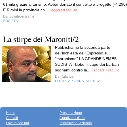
61mila grazie al turismo. Abbandonato il contratto a progetto (-4.290)
È Rimini la provincia ch...
Leggere il seguito
Da
Stivalepensante
SOCIETÀ
La stirpe dei Maroniti/2
Pubblichiamo la seconda parte
dell'inchiesta de l'Espresso sul
"maronismo" LA GRANDE NEMESI
SUDISTA - Bobo, il capo dei barbari
sognanti contro la...
Leggere il seguito
Da
Tafanus
POLITICA
SATIRA
SOCIETÀ
,
,
Home
Presentazione
Contatti
Condizioni d'uso
Lavora con noi
Informazioni azienda