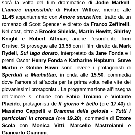
sarà la volta del film drammatico di
Jodie Markell
,
L’amore impossibile
di
Fisher Willow
, mentre alle
11.45
appuntamento con
Amore senza fine
, tratto da un
romanzo di Scott Spencer e diretto da
Franco Zeffirelli
.
Nel cast, oltre a
Brooke Shields
,
Martin Hewitt
,
Shirley
Knight
e
Robert Altman
, anche l’esordiente
Tom
Cruise
. Si prosegue alle
13.55
con il film diretto da
Mark
Rydell
,
Sul lago dorato
, interpretato da
Jane Fonda
e i
premi Oscar
Henry Fonda
e
Katharine Hepburn
.
Steve
Martin
e
Goldie Hawn
sono invece i protagonisti di
Sperduti a Manhattan
, in onda alle
15.50
, commedia
dove l’amore si affaccia per la prima volta nelle vite dei
giovanissimi protagonisti. La programmazione all’insegna
dell’amore si chiude con
Fabio Troiano
e
Violante
Placido
, protagonisti de
Il giorno + bello
(ore
17.40
) di
Massimo Cappelli
e
Dramma della gelosia - Tutti i
particolari in cronaca
(ore
19.20
), commedia di
Ettore
Scola
con
Monica Vitti
,
Marcello Mastroianni
e
Giancarlo Giannini
.