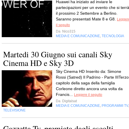
Huawei ha iniziato ad inviare le
partecipazioni per un evento che si terr
il prossimo 2 Settembre a Berlino.
Saranno presentati Mate 8 e G8.
Legger
il seguito
Da
Nico315
MEDIA E COMUNICAZIONE
TECNOLOGIA
,
Martedi 30 Giugno sui canali Sky
Cinema HD e Sky 3D
Sky Cinema HD Inserito da: Simone
Rossi (Satred) Il Padrino - Parte IIITerzo
capitolo della saga della famiglia
Corleone diretto ancora una volta da
Francis...
Leggere il seguito
Da
Digitalsat
MEDIA E COMUNICAZIONE
PROGRAMMI TV
,
TELEVISIONE
Gazzetta Tv, premiata dagli ascolti,