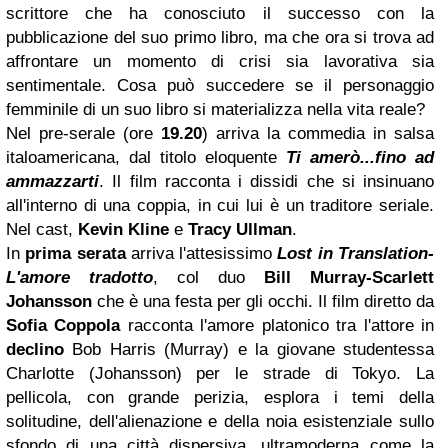
scrittore che ha conosciuto il successo con la
pubblicazione del suo primo libro, ma che ora si trova ad
affrontare un momento di crisi sia lavorativa sia
sentimentale. Cosa può succedere se il personaggio
femminile di un suo libro si materializza nella vita reale?
Nel pre-serale (ore
19.20
) arriva la commedia in salsa
italoamericana, dal titolo eloquente
Ti amerò...fino ad
ammazzarti
. Il film racconta i dissidi che si insinuano
all'interno di una coppia, in cui lui è un traditore seriale.
Nel cast,
Kevin Kline
e
Tracy Ullman
.
In
prima serata
arriva l'attesissimo
Lost
in Translation-
L'amore tradotto
, col duo
Bill Murray-Scarlett
Johansson
che è una festa per gli occhi. Il film diretto da
Sofia Coppola
racconta l'amore platonico tra l'attore in
declino
Bob Harris (Murray) e la giovane studentessa
Charlotte (Johansson) per le strade di Tokyo. La
pellicola, con grande perizia, esplora i temi della
solitudine, dell'alienazione e della noia esistenziale sullo
sfondo di una città dispersiva, ultramoderna come la