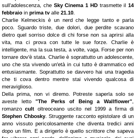
sull'adolescenza, che
Sky
Cinema 1 HD
trasmette il
14
febbraio
in
prima tv
alle
21.10
.
Charlie Kelmeckis è un nerd che legge tanto e parla
poco. Sguardo triste, due dolori, due perdite scavano
dietro quel sorriso dolce di chi forse non sa aprirsi alla
vita, ma ci prova con tutte le sue forze. Charlie è
intelligente, ma la sua testa, a volte, vaga. Forse per non
tornare dov'è stata. Charlie è soprattutto un adolescente,
uno che sta vivendo un'età in cui tutto è drammatico ed
entusiasmante. Soprattutto se davvero hai una tragedia
che ti cova dentro mentre stai vivendo qualcosa di
meraviglioso.
Della prima, non vi diremo. Potreste saperla solo se
aveste letto
"The Perks of Being a Wallflower"
,
romanzo
cult
oltreoceano uscito nel 1999 a firma di
Stephen Chbosky
. Struggente racconto epistolare di un
anno vissuto pericolosamente che diventa tredici anni
dopo un film. E a dirigerlo è quello scrittore che sapeva