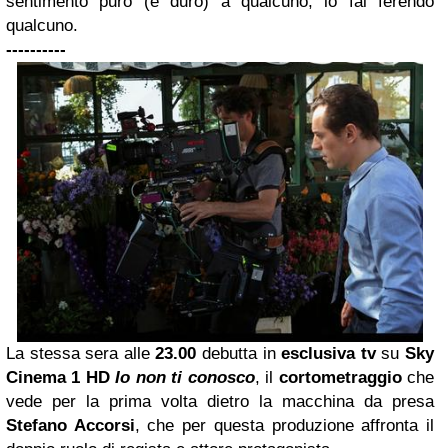
sentimento puro (e duro) a qualcuno, lo fai ferendo
qualcuno.
----------
La stessa sera alle
23.00
debutta in
esclusiva tv
su
Sky
Cinema 1 HD
Io non ti conosco
, il
cortometraggio
che
vede per la prima volta dietro la macchina da presa
Stefano Accorsi
, che per questa produzione affronta il