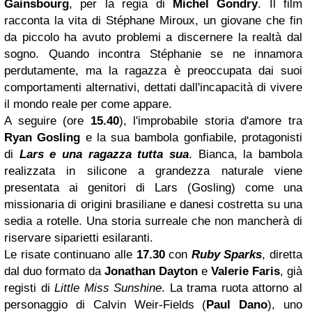
Gainsbourg
, per la regia di
Michel Gondry
. Il film
racconta la vita di Stéphane Miroux, un giovane che fin
da piccolo ha avuto problemi a discernere la realtà dal
sogno. Quando incontra Stéphanie se ne innamora
perdutamente, ma la ragazza è preoccupata dai suoi
comportamenti alternativi, dettati dall'incapacità di vivere
il mondo reale per come appare.
A seguire (ore
15.40
), l'improbabile storia d'amore tra
Ryan Gosling
e la sua bambola gonfiabile, protagonisti
di
Lars e una ragazza tutta sua
. Bianca, la bambola
realizzata in silicone a grandezza naturale viene
presentata ai genitori di Lars (Gosling) come una
missionaria di origini brasiliane e danesi costretta su una
sedia a rotelle. Una storia surreale che non mancherà di
riservare siparietti esilaranti.
Le risate continuano alle
17.30
con
Ruby Sparks
, diretta
dal duo formato da
Jonathan Dayton
e
Valerie Faris
, già
registi di
Little Miss Sunshine
. La trama ruota attorno al
personaggio di Calvin Weir-Fields (
Paul Dano
), uno