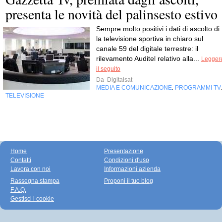
presenta le novità del palinsesto estivo
Sempre molto positivi i dati di ascolto di 
la televisione sportiva in chiaro sul
canale 59 del digitale terrestre: il
rilevamento Auditel relativo alla...
Legger
il seguito
Da
Digitalsat
MEDIA E COMUNICAZIONE
PROGRAMMI TV
,
TELEVISIONE
Home
Presentazione
Contatti
Condizioni d'uso
Lavora con noi
Informazioni azienda
Rassegna stampa
Proponi il tuo blog
F.A.Q.
Gestisci i cookie