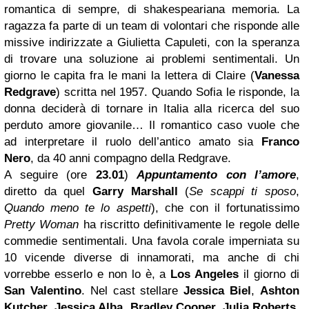
romantica di sempre, di shakespeariana memoria. La
ragazza fa parte di un team di volontari che risponde alle
missive indirizzate a Giulietta Capuleti, con la speranza
di trovare una soluzione ai problemi sentimentali. Un
giorno le capita fra le mani la lettera di Claire (
Vanessa
Redgrave
) scritta nel 1957. Quando Sofia le risponde, la
donna deciderà di tornare in Italia alla ricerca del suo
perduto amore giovanile… Il romantico caso vuole che
ad interpretare il ruolo dell’antico amato sia
Franco
Nero
, da 40 anni compagno della Redgrave.
A seguire (ore
23.01
)
Appuntamento con l’amore
,
diretto da quel
Garry Marshall
(
Se scappi ti sposo
,
Quando meno te lo aspetti
), che con il fortunatissimo
Pretty Woman
ha riscritto definitivamente le regole delle
commedie sentimentali. Una favola corale imperniata su
10 vicende diverse di innamorati, ma anche di chi
vorrebbe esserlo e non lo è, a
Los Angeles
il giorno di
San Valentino
. Nel cast stellare
Jessica Biel
,
Ashton
Kutcher
,
Jessica Alba
,
Bradley Cooper
,
Julia Roberts
,