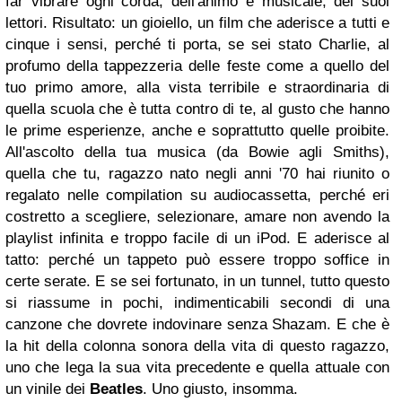
far vibrare ogni corda, dell'animo e musicale, dei suoi
lettori. Risultato: un gioiello, un film che aderisce a tutti e
cinque i sensi, perché ti porta, se sei stato Charlie, al
profumo della tappezzeria delle feste come a quello del
tuo primo amore, alla vista terribile e straordinaria di
quella scuola che è tutta contro di te, al gusto che hanno
le prime esperienze, anche e soprattutto quelle proibite.
All'ascolto della tua musica (da Bowie agli Smiths),
quella che tu, ragazzo nato negli anni '70 hai riunito o
regalato nelle compilation su audiocassetta, perché eri
costretto a scegliere, selezionare, amare non avendo la
playlist infinita e troppo facile di un iPod. E aderisce al
tatto: perché un tappeto può essere troppo soffice in
certe serate. E se sei fortunato, in un tunnel, tutto questo
si riassume in pochi, indimenticabili secondi di una
canzone che dovrete indovinare senza Shazam. E che è
la hit della colonna sonora della vita di questo ragazzo,
uno che lega la sua vita precedente e quella attuale con
un vinile dei
Beatles
. Uno giusto, insomma.