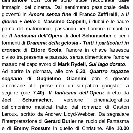
dell’amore
così come sono state raccontate dalle
immagini del cinema. Dal sentimento passionale della
gioventù in
Amore senza fine
di
Franco Zeffirelli
, a
Il
giorno + bello
di
Massimo Cappelli
, i dubbi e le paure
prima del matrimonio, passando per l’amore romantico
de
Il fantasma dell’Opera
di
Joel Schumacher
e per i
tormenti di
Dramma della gelosia - Tutti i particolari in
cronaca
di
Ettore Scola
, l’amore in chiave farsesca
diviso tra presente e passato, senza dimenticare l’amore
maturo nel capolavoro di
Mark Rydell
,
Sul lago dorato
.
Ad aprire la giornata, alle ore
6.30
,
Quattro ragazze
sognano
di
Guglielmo Giannini
con 4 giovani
americane alle prese con un simpatico gangster; a
seguire (ore
7.40
),
Il fantasma dell’Opera
diretto da
Joel Schumacher
, versione cinematografica
dell’omonimo musical tratto dal romanzo di Gaston
Leroux, scritto da Andrew Lloyd-Webber. Da segnalare
l’interpretazione di
Gerard Butler
nel ruolo del Fantasma
e di
Emmy Rossum
in quello di Christine. Alle
10.00