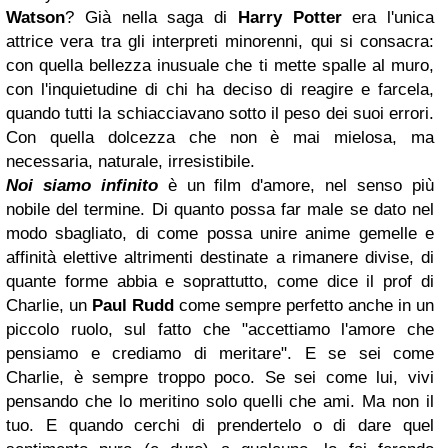
Watson
? Già nella saga di
Harry Potter
era l'unica
attrice vera tra gli interpreti minorenni, qui si consacra:
con quella bellezza inusuale che ti mette spalle al muro,
con l'inquietudine di chi ha deciso di reagire e farcela,
quando tutti la schiacciavano sotto il peso dei suoi errori.
Con quella dolcezza che non è mai mielosa, ma
necessaria, naturale, irresistibile.
Noi siamo infinito
è un film d'amore, nel senso più
nobile del termine. Di quanto possa far male se dato nel
modo sbagliato, di come possa unire anime gemelle e
affinità elettive altrimenti destinate a rimanere divise, di
quante forme abbia e soprattutto, come dice il prof di
Charlie, un
Paul Rudd
come sempre perfetto anche in un
piccolo ruolo, sul fatto che "accettiamo l'amore che
pensiamo e crediamo di meritare". E se sei come
Charlie, è sempre troppo poco. Se sei come lui, vivi
pensando che lo meritino solo quelli che ami. Ma non il
tuo. E quando cerchi di prendertelo o di dare quel