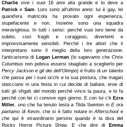
Charlie
vive i suoi 16 anni alla grande e lo deve a
Patrick
e
Sam
. Loro sono all'ultimo anno: lui è gay, lei
quand'era matricola ha provato ogni esperienza,
stupefacente e non. Insieme sono una squadra
meravigliosa. In tutti i sensi: perché vuoi loro bene da
subito, così fragili e coraggiosi, divertenti e
improvvisamente sensibili. Perché i tre attori che li
interpretano sono il meglio della loro generazione:
l'anticarisma di
Logan Lerman
(lo sapevamo che Chris
Columbus non poteva essersi sbagliato a sceglierlo per
Percy Jackson e gli dei dell'Olimpo
) è frutto di un talento
che passa per i suoi occhi e la sua postura, che magari
sbocciano in una festa in cui decide di ballare, eroe di
tutti gli sfigati del mondo perché vince la paura, e lo fa
perché con lei ci convive ogni giorno. E con lui c'è
Ezra
Miller
, uno che ha tenuto testa a Tilda Swinton in
E ora
parliamo di Kevin
, che si è fatto notare in
Afterschool
e
che qui è straordinario persino quando è la diva del
Rocky Horror Picture Show. E che dire di
Emma