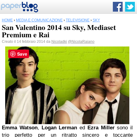
HOME
›
MEDIA E COMUNICAZIONE
›
TELEVISIONE
›
SKY
San Valentino 2014 su Sky, Mediaset
Premium e Rai
Creato il 14 febbraio 2014 da
Nicoladki
@NicolaRaiano
Save
Emma Watson
,
Logan Lerman
ed
Ezra Miller
sono il
trio perfetto per un ritratto sincero e toccante