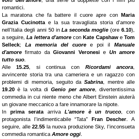
volti dell'amore
, una serie di doppiette con i film più
romantici.
La maratona che fa battere il cuore apre con
Maria
Grazia Cucinotta
e la sua travagliata storia d’amore
nell’Italia degli anni 50 in
La seconda moglie
(ore
6.10
),
a seguire,
La lettera d'amore
con
Kate Capshaw
e
Tom
Selleck
;
La memoria del cuore
e poi il
Manuale
d'amore
firmato da
Giovanni Veronesi
e
Un amore
tutto suo
.
Alle
15.25
, si continua con
Ricordami ancora
,
avvincente storia tra una cameriera e un ragazzo con
problemi di memoria, seguito da
Sabrina
, mentre alle
19.20
è la volta di
Genio per amore
, divertentissima
commedia in cui niente meno che Albert Einstein aiuterà
un giovane meccanico a fare innamorare la nipote.
In
prima serata
arriva
L'amore è un trucco
, con
protagonista l’indimenticabile “Tata”
Fran Descher
. A
seguire, alle
22.55
la nuova produzione Sky, l’inconsueta
commedia romantica
Amore oggi
.