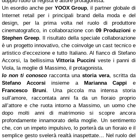
doppio ruolo di regista e attore protagonista.
Un esordio anche per
YOOX Group
, il partner globale di
Internet retail per i principali brand della moda e del
design, per la prima volta nel ruolo di produttore
cinematografico, in collaborazione con
09 Produzioni
e
Stephen Greep
. Il risultato della speciale collaborazione
è un progetto innovativo, che coinvolge un cast tecnico e
artistico d’eccezione e tutto Italiano. Al fianco di Stefano
Accorsi, la bellissima
Vittoria Puccini
veste i panni di
Viola, la moglie di Massimo, il protagonista.
Io non ti conosco
racconta una
storia vera
, scritta da
Stefano Accorsi
insieme a
Marianna Cappi
e
Francesco Bruni
. Una piccola ma intensa storia
sull’amore, raccontata anni fa da un fioraio proprio
all’attore e che ruota intorno a Massimo, un uomo che
dopo molti anni di matrimonio si scopre ancora
profondamente innamorato della moglie. Un sentimento
che, con un impeto impulsivo, lo porterà da un fioraio e il
semplice gesto svelerà realtà inaspettate… Nel ruolo del