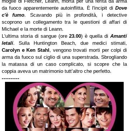
moglie di Fletcher, Leann, morta per una ferita da arma
da fuoco apparentemente autoinflitta. È l'incipit di
Dove
c'è fumo
. Scavando più in profondità, i detective
scoprono un collegamento tra le questioni di affari di
Michael e la morte di Leann.
L'ultima storia di sangue (ore
23.00
) è quella di
Amanti
letali
. Sulla Huntington Beach, due medici stimati,
Carolyn e Ken Stahl
, vengono trovati morti per colpi di
arma da fuoco sul ciglio di una superstrada. Sbrogliando
la matassa di un caso complicato, si scopre che la
coppia aveva un matrimonio tutt’altro che perfetto.
----------