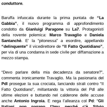
conduttore.
Baruffa infuocata durante la prima puntata de
“La
Gabbia”
, il nuovo programma di approfondimento
condotto da
Gianluigi Paragone
su
La7
. Protagonisti
della rovente polemica:
Marco Travaglio
e
Daniela
Santanchè
. E’ la “pitonessa” a esordire, appellando
“delinquente”
il vicedirettore de
“Il Fatto Quotidiano”
,
per via di una condanna in sede civile per diffamazione a
mezzo stampa.
“Devo parlare della mia decadenza da senatore?”,
commenta ironicamente Travaglio. Ma la pasionaria del
Pdl
prosegue la sua crociata, lanciando strali contro “Il
Fatto Quotidiano”, millantando la vittoria del Pdl alle
ultime elezioni e buttando nel calderone delle accuse
anche
Antonio Ingroia
. E nega l’alleanza col
Pd
: “
Gli
Italiani non pagano l’Imu perché c’è Silvio