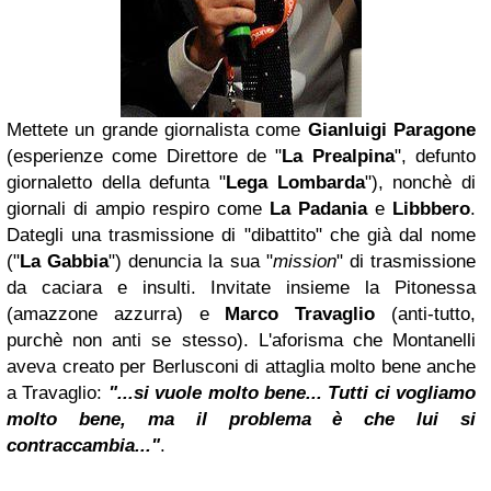
Mettete un grande giornalista come
Gianluigi Paragone
(esperienze come Direttore de "
La Prealpina
", defunto
giornaletto della defunta "
Lega Lombarda
"), nonchè di
giornali di ampio respiro come
La Padania
e
Libbbero
.
Dategli una trasmissione di "dibattito" che già dal nome
("
La Gabbia
") denuncia la sua "
mission
" di trasmissione
da caciara e insulti. Invitate insieme la Pitonessa
(amazzone azzurra) e
Marco Travaglio
(anti-tutto,
purchè non anti se stesso). L'aforisma che Montanelli
aveva creato per Berlusconi di attaglia molto bene anche
a Travaglio:
"...si vuole molto bene... Tutti ci vogliamo
molto bene, ma il problema è che lui si
contraccambia..."
.