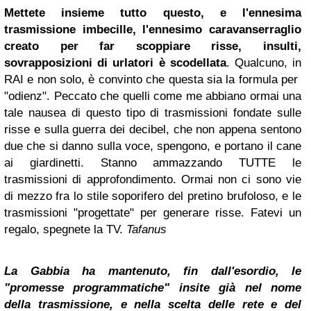
Mettete insieme tutto questo, e l'ennesima
trasmissione imbecille, l'ennesimo caravanserraglio
creato per far scoppiare risse, insulti,
sovrapposizioni di urlatori è scodellata
. Qualcuno, in
RAI e non solo, è convinto che questa sia la formula per
"odienz". Peccato che quelli come me abbiano ormai una
tale nausea di questo tipo di trasmissioni fondate sulle
risse e sulla guerra dei decibel, che non appena sentono
due che si danno sulla voce, spengono, e portano il cane
ai giardinetti. Stanno ammazzando TUTTE le
trasmissioni di approfondimento. Ormai non ci sono vie
di mezzo fra lo stile soporifero del pretino brufoloso, e le
trasmissioni "progettate" per generare risse. Fatevi un
regalo, spegnete la TV.
Tafanus
La Gabbia ha mantenuto, fin dall'esordio, le
"promesse programmatiche" insite già nel nome
della trasmissione, e nella scelta delle rete e del