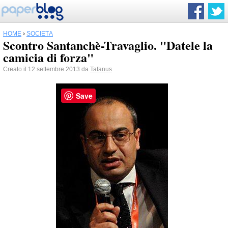
HOME
›
SOCIETÀ
Scontro Santanchè-Travaglio. "Datele la
camicia di forza"
Creato il 12 settembre 2013 da
Tafanus
Save