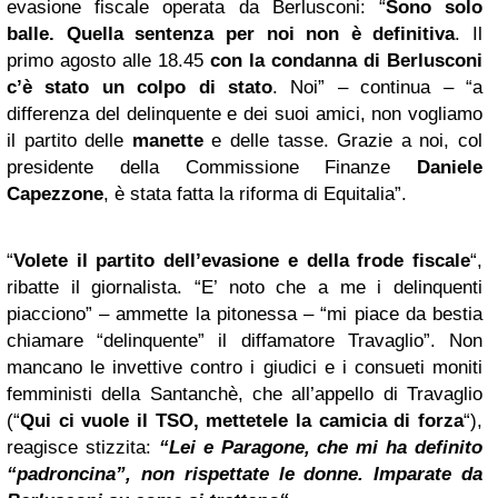
evasione fiscale operata da Berlusconi: “
Sono solo
balle. Quella sentenza per noi non è definitiva
. Il
primo agosto alle 18.45
con la condanna di Berlusconi
c’è stato un colpo di stato
. Noi” – continua – “a
differenza del delinquente e dei suoi amici, non vogliamo
il partito delle
manette
e delle tasse. Grazie a noi, col
presidente della Commissione Finanze
Daniele
Capezzone
, è stata fatta la riforma di Equitalia”.
“
Volete il partito dell’evasione e della frode fiscale
“,
ribatte il giornalista. “E’ noto che a me i delinquenti
piacciono” – ammette la pitonessa – “mi piace da bestia
chiamare “delinquente” il diffamatore Travaglio”. Non
mancano le invettive contro i giudici e i consueti moniti
femministi della Santanchè, che all’appello di Travaglio
(“
Qui ci vuole il TSO, mettetele la camicia di forza
“),
reagisce stizzita:
“Lei e Paragone, che mi ha definito
“padroncina”, non rispettate le donne. Imparate da