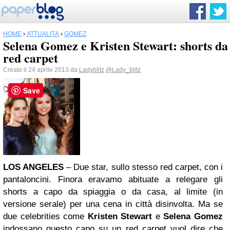
HOME
›
ATTUALITÀ
›
GOMEZ
Selena Gomez e Kristen Stewart: shorts da
red carpet
Creato il 24 aprile 2013 da
Ladyblitz
@Lady_blitz
Save
LOS ANGELES
– Due star, sullo stesso red carpet, con i
pantaloncini. Finora eravamo abituate a relegare gli
shorts a capo da spiaggia o da casa, al limite (in
versione serale) per una cena in città disinvolta. Ma se
due celebrities come
Kristen Stewart
e
Selena Gomez
indossano questo capo su un red carpet vuol dire che