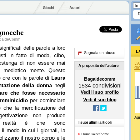
Giochi
Autori
 gnocche
gaideComm
significati delle parole a loro
L
Segnala un abuso
sti in fatto di moda, cibo,
sostenga di non essere mai
L'
A proposito dell'autore
GI
io mediatico mente. Questo
 ore con le parole di
Laura
Bagaidecomm
tazione della donna
negli
1534
condivisioni
Vedi il suo profilo
are che fosse necessario
Vedi il suo blog
emminicidio
per cominciare
 che la mercificazione del
ttivazione non produce
Agi
a realtà è che sono
I suoi ultimi articoli
modo in cui i giornali, la
Home sweet home
colizzano il nostro corpo e le