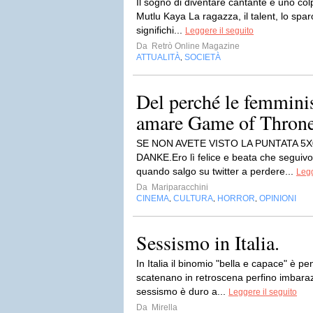
Il sogno di diventare cantante e uno colpo
Mutlu Kaya La ragazza, il talent, lo sp
significhi...
Leggere il seguito
Da
Retrò Online Magazine
ATTUALITÀ
SOCIETÀ
,
Del perché le femmini
amare Game of Thron
SE NON AVETE VISTO LA PUNTATA 5X0
DANKE.Ero lì felice e beata che seguiv
quando salgo su twitter a perdere...
Legg
Da
Mariparacchini
CINEMA
CULTURA
HORROR
OPINIONI
,
,
,
Sessismo in Italia.
In Italia il binomio "bella e capace" è pen
scatenano in retroscena perfino imbarazzan
sessismo è duro a...
Leggere il seguito
Da
Mirella