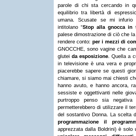
parole di chi sta cercando in 
equilibrio tra libertà di espressi
umana. Scusate se mi infurio 
intitolano “
Stop alla gnocca in 
palese dimostrazione di ciò che la 
rendere conto:
per i mezzi di co
GNOCCHE, sono vagine che cam
glutei
da esposizione
. Quella a c
in televisione è una vera e propr
piacerebbe sapere se questi gior
chiamare, si siamo mai chiesti che 
hanno avuto, e hanno ancora, rap
sessiste e oggettivanti nelle giov
purtroppo penso sia negativa 
permetterebbero di utilizzare il t
del sostantivo Donna. La scelta d
programmazione il program
apprezzata dalla Boldrini) è solo