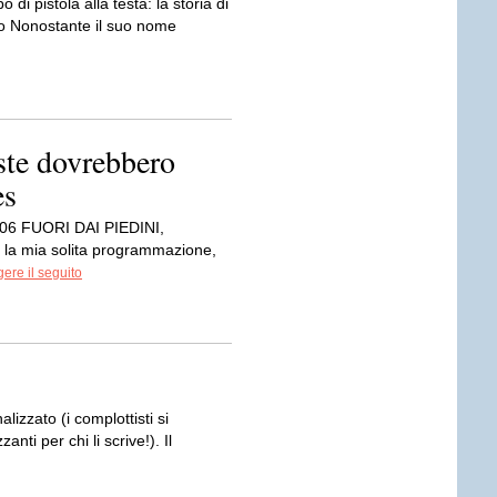
 di pistola alla testa: la storia di
aro Nonostante il suo nome
ste dovrebbero
es
6 FUORI DAI PIEDINI,
o la mia solita programmazione,
ere il seguito
alizzato (i complottisti si
ti per chi li scrive!). Il