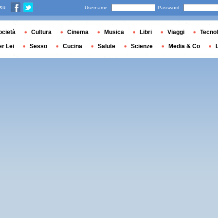
 su
Username
Password
ocietà
Cultura
Cinema
Musica
Libri
Viaggi
Tecnol
er Lei
Sesso
Cucina
Salute
Scienze
Media & Co