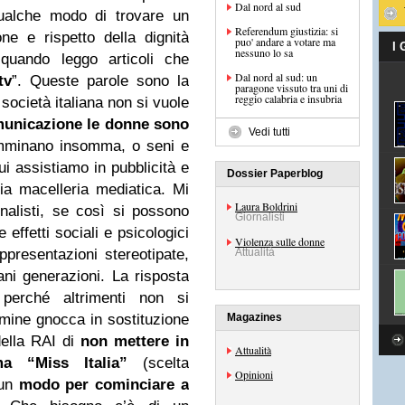
Dal nord al sud
qualche modo di trovare un
Referendum giustizia: si
one e rispetto della dignità
puo' andare a votare ma
I
nessuno lo sa
quando leggo articoli che
Dal nord al sud: un
tv
”. Queste parole sono la
paragone vissuto tra uni di
reggio calabria e insubria
società italiana non si vuole
municazione le donne sono
Vedi tutti
minano insomma, o seni e
ui assistiamo in pubblicità e
Dossier Paperblog
ia macelleria mediatica. Mi
Laura Boldrini
nalisti, se così si possono
Giornalisti
effetti sociali e psicologici
Violenza sulle donne
presentazioni stereotipate,
Attualità
ani generazioni. La risposta
perché altrimenti non si
ermine gnocca in sostituzione
Magazines
ella RAI di
non mettere in
Attualità
ma “Miss Italia”
(scelta
Opinioni
 un
modo per cominciare a