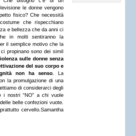
. Che bisogno c’è di un
elevisione le donne vengono
petto fisico? Che necessità
 costume che rispecchiano
zza e bellezza che da anni ci
e in molti sentiranno la
 il semplice motivo che la
ci propinano sono dei simil
iolenza sulle donne
senza
ettivazione del suo corpo e
ignità non ha senso
. La
on la promulgazione di una
mettiamo di considerarci degli
re i nostri “NO” a chi vuole
elle belle confezioni vuote.
rattutto cervello.Samantha