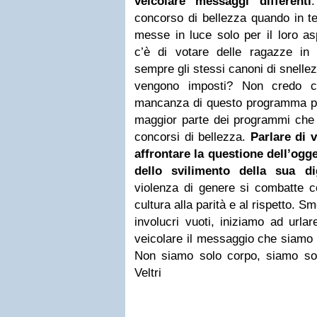
veicolare messaggi differenti
concorso di bellezza quando in t
messe in luce solo per il loro as
c’è di votare delle ragazze in
sempre gli stessi canoni di snelle
vengono imposti? Non credo ch
mancanza di questo programma per
maggior parte dei programmi che 
concorsi di bellezza.
Parlare di
v
affrontare la questione dell’ogg
dello svilimento della sua d
violenza di genere si combatte c
cultura alla parità e al rispetto. S
involucri vuoti, iniziamo ad urla
veicolare il messaggio che siamo d
Non siamo solo corpo, siamo sop
Veltri