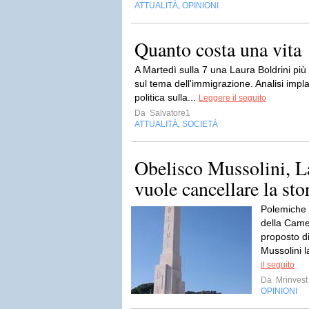
ATTUALITÀ
OPINIONI
,
Quanto costa una vita
A Martedì sulla 7 una Laura Boldrini pi
sul tema dell'immigrazione. Analisi implac
politica sulla...
Leggere il seguito
Da
Salvatore1
ATTUALITÀ
SOCIETÀ
,
Obelisco Mussolini, L
vuole cancellare la sto
Polemiche e
della Came
proposto di
Mussolini l
il seguito
Da
Mrinvest
OPINIONI