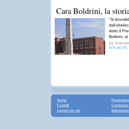
Cara Boldrini, la stori
"Si dovrebb
dall'obelis
detto il P
Boldrini, al
Da
Andrea8
ATTUALITÀ
,
Home
Presentazi
Contatti
Condizioni
Lavora con noi
Informazio