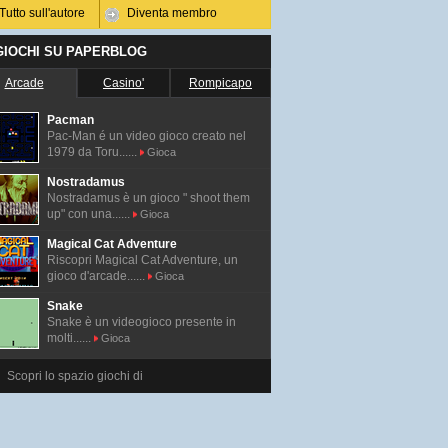
Tutto sull'autore
Diventa membro
 GIOCHI SU PAPERBLOG
Arcade
Casino'
Rompicapo
Pacman
Pac-Man é un video gioco creato nel
1979 da Toru......
Gioca
Nostradamus
Nostradamus è un gioco " shoot them
up" con una......
Gioca
Magical Cat Adventure
Riscopri Magical Cat Adventure, un
gioco d'arcade......
Gioca
Snake
Snake è un videogioco presente in
molti......
Gioca
Scopri lo spazio giochi di