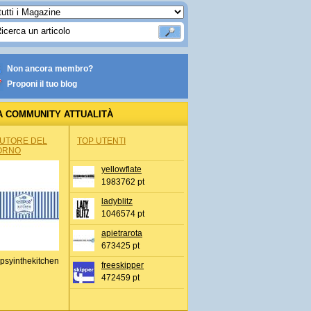
Non ancora membro?
Proponi il tuo blog
A COMMUNITY ATTUALITÀ
AUTORE DEL
TOP UTENTI
ORNO
yellowflate
1983762 pt
ladyblitz
1046574 pt
apietrarota
673425 pt
psyinthekitchen
freeskipper
472459 pt