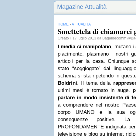
Magazine Attualità
HOME
›
ATTUALITÀ
Smettetela di chiamarci
Creato il 17 luglio 2013 da
Bagaidecomm
@Ba
I media ci manipolano
, mutano i 
piacimento, plasmano i nostri gu
articoli per la casa. Chiunque 
stato “soggiogato” dal linguagg
schema si sta ripetendo in queste
Boldrini
. Il tema della
rappresen
ultimi mesi è tornato in auge,
p
parlare in modo insistente di f
a comprendere nel nostro Paese
corpo UMANO e la sua ogge
conseguenze positive. L
PROFONDAMENTE indignata per il 
televisione e blog su internet ridi