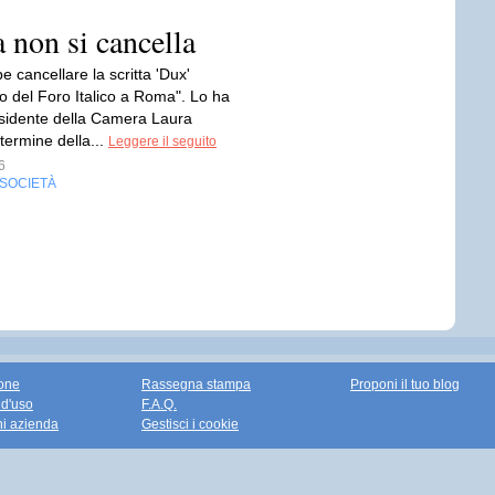
a non si cancella
e cancellare la scritta 'Dux'
co del Foro Italico a Roma". Lo ha
residente della Camera Laura
 termine della...
Leggere il seguito
6
SOCIETÀ
one
Rassegna stampa
Proponi il tuo blog
 d'uso
F.A.Q.
ni azienda
Gestisci i cookie