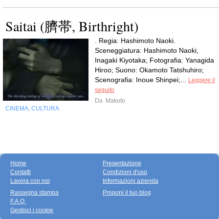
Saitai (臍帯, Birthright)
. Regia: Hashimoto Naoki.
Sceneggiatura: Hashimoto Naoki,
Inagaki Kiyotaka; Fotografia: Yanagida
Hiroo; Suono: Okamoto Tatshuhiro;
Scenografia: Inoue Shinpei;...
Leggere il
seguito
Da
Makoto
CINEMA
CULTURA
,
Home
Presentazione
Contatti
Condizioni d'uso
Lavora con noi
Informazioni azienda
Rassegna stampa
Proponi il tuo blog
F.A.Q.
Gestisci i cookie