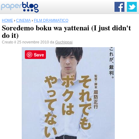
HOME
›
CINEMA
›
FILM DRAMMATICO
Soredemo boku wa yattenai (I just didn't
do it)
Creato il 25 novembre 2010 da
Guchippai
Save