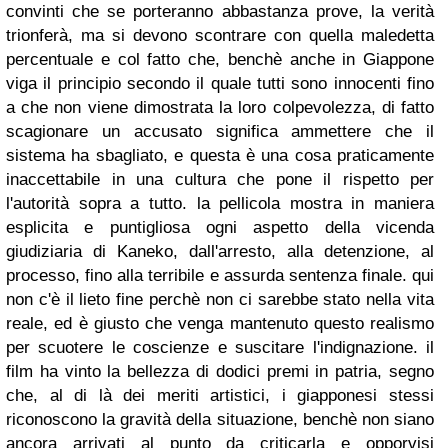
convinti che se porteranno abbastanza prove, la verità
trionferà, ma si devono scontrare con quella maledetta
percentuale e col fatto che, benchè anche in Giappone
viga il principio secondo il quale tutti sono innocenti fino
a che non viene dimostrata la loro colpevolezza, di fatto
scagionare un accusato significa ammettere che il
sistema ha sbagliato, e questa è una cosa praticamente
inaccettabile in una cultura che pone il rispetto per
l'autorità sopra a tutto. la pellicola mostra in maniera
esplicita e puntigliosa ogni aspetto della vicenda
giudiziaria di Kaneko, dall'arresto, alla detenzione, al
processo, fino alla terribile e assurda sentenza finale. qui
non c'è il lieto fine perchè non ci sarebbe stato nella vita
reale, ed è giusto che venga mantenuto questo realismo
per scuotere le coscienze e suscitare l'indignazione. il
film ha vinto la bellezza di dodici premi in patria, segno
che, al di là dei meriti artistici, i giapponesi stessi
riconoscono la gravità della situazione, benchè non siano
ancora arrivati al punto da criticarla e opporvisi