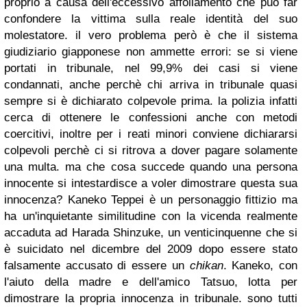
proprio a causa dell'eccessivo affollamento che può far
confondere la vittima sulla reale identità del suo
molestatore. il vero problema però è che il sistema
giudiziario giapponese non ammette errori: se si viene
portati in tribunale, nel 99,9% dei casi si viene
condannati, anche perchè chi arriva in tribunale quasi
sempre si è dichiarato colpevole prima. la polizia infatti
cerca di ottenere le confessioni anche con metodi
coercitivi, inoltre per i reati minori conviene dichiararsi
colpevoli perchè ci si ritrova a dover pagare solamente
una multa. ma che cosa succede quando una persona
innocente si intestardisce a voler dimostrare questa sua
innocenza? Kaneko Teppei è un personaggio fittizio ma
ha un'inquietante similitudine con la vicenda realmente
accaduta ad Harada Shinzuke, un venticinquenne che si
è suicidato nel dicembre del 2009 dopo essere stato
falsamente accusato di essere un
chikan
. Kaneko, con
l'aiuto della madre e dell'amico Tatsuo, lotta per
dimostrare la propria innocenza in tribunale. sono tutti