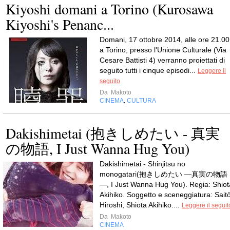
Kiyoshi domani a Torino (Kurosawa
Kiyoshi's Penanc...
Domani, 17 ottobre 2014, alle ore 21.00
a Torino, presso l'Unione Culturale (Via
Cesare Battisti 4) verranno proiettati di
seguito tutti i cinque episodi...
Leggere il
seguito
Da
Makoto
CINEMA
CULTURA
,
Dakishimetai (抱きしめたい - 真実
の物語, I Just Wanna Hug You)
Dakishimetai - Shinjitsu no
monogatari(抱きしめたい ―真実の物語
―, I Just Wanna Hug You). Regia: Shiot
Akihiko. Soggetto e sceneggiatura: Sait
Hiroshi, Shiota Akihiko....
Leggere il seguit
Da
Makoto
CINEMA