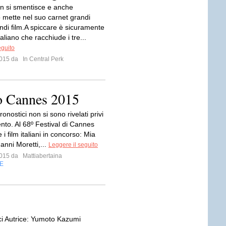
n si smentisce e anche
 mette nel suo carnet grandi
ndi film.A spiccare è sicuramente
italiano che racchiude i tre...
eguito
 2015 da
In Central Perk
so Cannes 2015
pronostici non si sono rivelati privi
nto. Al 68º Festival di Cannes
 i film italiani in concorso: Mia
anni Moretti,...
Leggere il seguito
 2015 da
Mattiabertaina
E
ici Autrice: Yumoto Kazumi