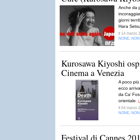
Anche da p
incoraggia
giorni terri
Hara Sets
Il 14 marzo
NONE
NON
,
Kurosawa Kiyoshi ospi
Cinema a Venezia
A poco più
ecco arriv
da Ca’ Fos
orientale.
L
Il 04 marzo
NONE
NON
,
Festival di Cannes 20