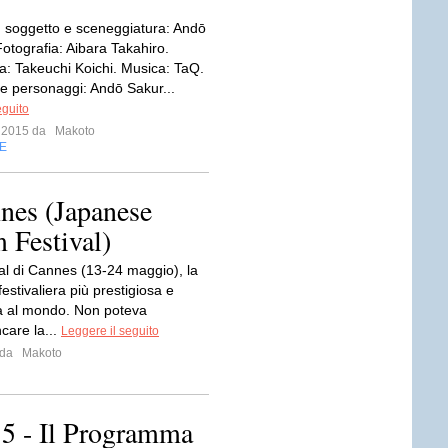
a, soggetto e sceneggiatura: Andō
tografia: Aibara Takahiro.
a: Takeuchi Koichi. Musica: TaQ.
 e personaggi: Andō Sakur...
eguito
o 2015 da
Makoto
E
nes (Japanese
 Festival)
ival di Cannes (13-24 maggio), la
estivaliera più prestigiosa e
ta al mondo. Non poteva
are la...
Leggere il seguito
5 da
Makoto
15 - Il Programma