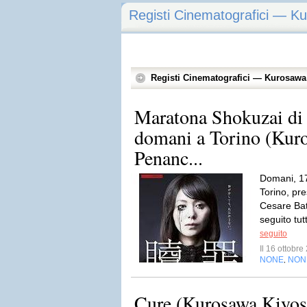
Registi Cinematografici — K
Registi Cinematografici — Kurosawa
Maratona Shokuzai di
domani a Torino (Kuro
Penanc...
Domani, 17
Torino, pre
Cesare Batt
seguito tut
seguito
Il 16 ottobr
NONE
NON
,
Cure (Kurosawa Kiy