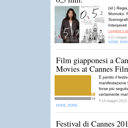
(id.) Regi
Momoko. Fo
Scenografi
Interpereti
Leggere il s
Il 22 maggi
NONE
NON
,
Film giapponesi a Can
Movies at Cannes Film
È partito il fest
manifestazione f
forse più segui
certamente manc
Il 14 maggio 201
NONE
NONE
,
Festival di Cannes 20