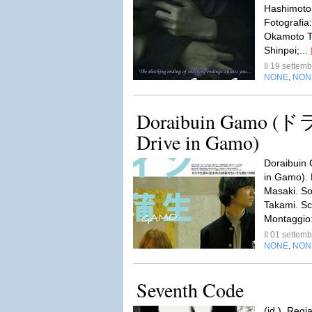
Hashimoto 
Fotografia
Okamoto Ta
Shinpei;...
Il 19 sette
NONE
NON
,
Doraibuin Gamo
Drive in Gamo)
Doraibui
in Gamo). 
Masaki. So
Takami. Sc
Montaggio:
Il 01 sette
NONE
NON
,
Seventh Code
(id.). Reg