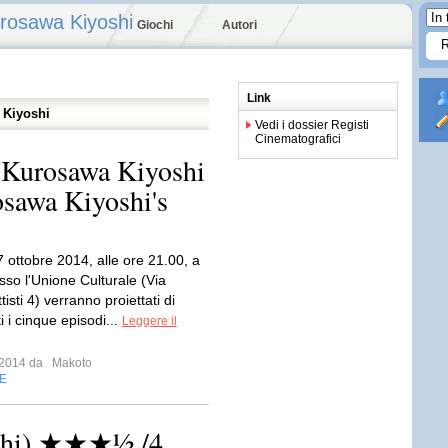
urosawa Kiyoshi
Giochi
Autori
Link
 Kiyoshi
Vedi i dossier Registi
Cinematografici
 Kurosawa Kiyoshi
sawa Kiyoshi's
 ottobre 2014, alle ore 21.00, a
sso l'Unione Culturale (Via
isti 4) verranno proiettati di
ti i cinque episodi...
Leggere il
e 2014 da
Makoto
E
oshi) ★★★½ /4