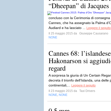
“Dheepan” di Jacques A
concluso con la Cerimonia di consegna d
Cannes, che ha assegnato la Palma d’
Audiard e ha lasciato ...
Leggere il seguito
Il 25 maggio 2015 da
Giuseppe Causarano
NONE
Cannes 68: l’islandes
Hakonarson si aggiudi
regard
A sorpresa la giuria di Un Certain Regar
decreta il trionfo dell’Islanda, una delle
continentali,...
Leggere il seguito
Il 23 maggio 2015 da
Taxi Drivers
NONE
NONE
,
0,5 mm.