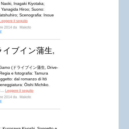
Naoki, Inagaki Kiyotaka;
: Yanagida Hiroo; Suono:
tshuhiro; Scenografia: Inoue
Leggere il seguito
mbre 2014 da
Makoto
E
 (ドライブイン蒲生,
n Gamo (ドライブイン蒲生, Drive-
Regia e fotografia: Tamura
ggetto: dal romanzo di Itō
eneggiatura: Ōishi Michiko.
...
Leggere il seguito
mbre 2014 da
Makoto
E
ia: Kurosawa Kiyoshi. Soggetto e