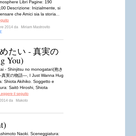
tmosphere Libri Pagine: 190
00 Descrizione: Inizialmente, si
nsare che Amici sia la storia...
eguito
bre 2014 da
Miriam Mastrovito
E
抱きしめたい - 真実の
g You)
ai - Shinjitsu no monogatari(抱き
実の物語―, I Just Wanna Hug
a: Shiota Akihiko. Soggetto e
ura: Saitō Hiroshi, Shiota
Leggere il seguito
e 2014 da
Makoto
t)
ashimoto Naoki. Sceneggiatura: