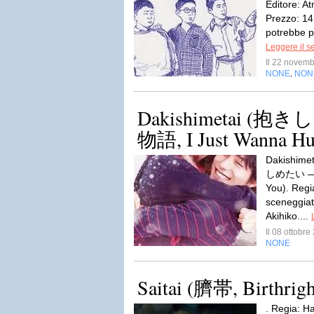
Editore: A
Prezzo: 14,
potrebbe pe
Leggere il s
Il 22 novem
NONE
NON
,
Dakishimetai (
物語, I Just Wanna Hu
Dakishimet
しめたい ―真
You). Regi
sceneggiat
Akihiko....
Il 08 ottobr
NONE
Saitai (臍帯, Birthrigh
. Regia: H