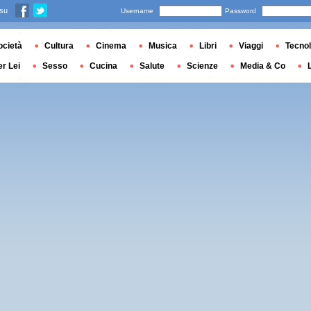
 su
Username
Password
ocietà
Cultura
Cinema
Musica
Libri
Viaggi
Tecnol
er Lei
Sesso
Cucina
Salute
Scienze
Media & Co