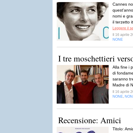
Cannes no
quest'anno
nomi e gra
il terzetto 
Leggere il s
Il 16 aprile
NONE
I tre moschettieri ver
Alla fine i 
di fondame
saranno tre
Madre di N
Il 16 aprile
NONE
NON
,
Recensione: Amici
Titolo: Am