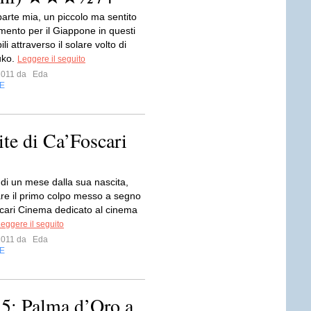
arte mia, un piccolo ma sentito
mento per il Giappone in questi
bili attraverso il solare volto di
uko.
Leggere il seguito
 2011 da
Eda
E
te di Ca’Foscari
 di un mese dalla sua nascita,
are il primo colpo messo a segno
cari Cinema dedicato al cinema
eggere il seguito
 2011 da
Eda
E
15: Palma d’Oro a