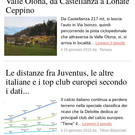
Valle Olona, da Castellanza a Lonate
Ceppino
Da Castellanza 217 mt, si lascia
l’auto in Via Isonzo, quindi
percorrendo la pista ciclopedonale
che attraversa la Valle Olona, si, si
arriva in località...
Leggere il seguito
Il 26 gennaio 2015 da
Tamara
Le distanze fra Juventus, le altre
italiane e i top club europei secondo
i dati...
Il calcio italiano continua a perdere
terreno nella speciale classifica dei
ricavi che la Deloitte dedica ai
principali club del calcio europeo.
"Tiene" il...
Leggere il seguito
Il 23 gennaio 2015 da
Tifoso Bilanciato