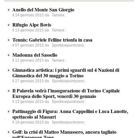
Anello del Monte San Giorgio
Il 14 gennaio 2015 da
Tamara
:
Rifugio Alpe Bovis
Il 13 gennaio 2015 da
Tamara
:
Tennis: Gabriele Felline trionfa in casa
Il 07 gennaio 2015 da
Sportduepuntozero
:
Madonna del Sassello
Il 12 gennaio 2015 da
Tamara
:
Ginnastica artistica: i primi sguardi sul 4 Nazioni di
Ginnastica del 30 maggio a Torino
Il 27 gennaio 2015 da
Sportduepuntozero
:
Il Palavela vedrà l’inaugurazione di Torino Capitale
Europea dello Sport, venerdì 30 gennaio
Il 13 gennaio 2015 da
Sportduepuntozero
:
Pattinaggio di Figura: Anna Cappellini e Luca Lanotte,
spettacolo al Massari
Il 19 gennaio 2015 da
Sportduepuntozero
:
Golf: la crisi di Matteo Manassero, ancora tagliato
nell’European Tour