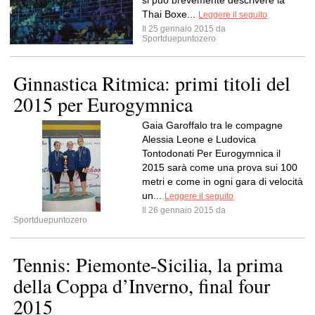
si può brevemente descrivere la
Thai Boxe...
Leggere il seguito
Il 25 gennaio 2015 da
Sportduepuntozero
Ginnastica Ritmica: primi titoli del
2015 per Eurogymnica
Gaia Garoffalo tra le compagne
Alessia Leone e Ludovica
Tontodonati Per Eurogymnica il
2015 sarà come una prova sui 100
metri e come in ogni gara di velocità
un...
Leggere il seguito
Il 26 gennaio 2015 da
Sportduepuntozero
Tennis: Piemonte-Sicilia, la prima
della Coppa d’Inverno, final four
2015