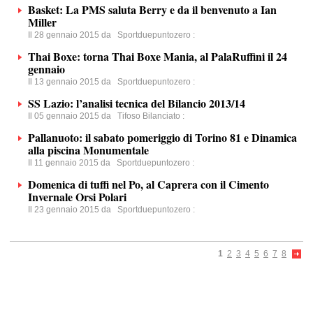
Basket: La PMS saluta Berry e da il benvenuto a Ian
Miller
Il 28 gennaio 2015 da
Sportduepuntozero
:
Thai Boxe: torna Thai Boxe Mania, al PalaRuffini il 24
gennaio
Il 13 gennaio 2015 da
Sportduepuntozero
:
SS Lazio: l’analisi tecnica del Bilancio 2013/14
Il 05 gennaio 2015 da
Tifoso Bilanciato
:
Pallanuoto: il sabato pomeriggio di Torino 81 e Dinamica
alla piscina Monumentale
Il 11 gennaio 2015 da
Sportduepuntozero
:
Domenica di tuffi nel Po, al Caprera con il Cimento
Invernale Orsi Polari
Il 23 gennaio 2015 da
Sportduepuntozero
:
1
2
3
4
5
6
7
8