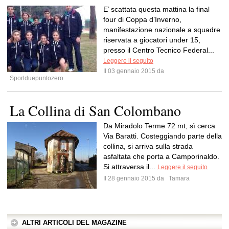
E’ scattata questa mattina la final
four di Coppa d’Inverno,
manifestazione nazionale a squadre
riservata a giocatori under 15,
presso il Centro Tecnico Federal...
Leggere il seguito
Il 03 gennaio 2015 da
Sportduepuntozero
La Collina di San Colombano
Da Miradolo Terme 72 mt, sì cerca
Via Baratti. Costeggiando parte della
collina, si arriva sulla strada
asfaltata che porta a Camporinaldo.
Si attraversa il...
Leggere il seguito
Il 28 gennaio 2015 da
Tamara
ALTRI ARTICOLI DEL MAGAZINE