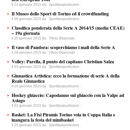
Il 22 gennaio 2015 da
Sportduepuntozero
:
Il Museo dello Sport di Torino ed il crowdfunding
Il 09 gennaio 2015 da
Sportduepuntozero
:
Classifica ponderata della Serie A 2014/15 (media CEAE)
– 19a giornata
Il 20 gennaio 2015 da
Tifoso Bilanciato
:
Il vaso di Pandora: scoperchiamo i mali della Serie A
Il 28 gennaio 2015 da
Tifoso Bilanciato
:
Volley: Parella, il punto del capitano Christian Salza
Il 03 gennaio 2015 da
Sportduepuntozero
:
Ginnastica Artistica: ecco la formazione di serie A della
Reale Ginnastica
Il 29 gennaio 2015 da
Sportduepuntozero
:
Hockey ghiaccio: Capodanno sul ghiaccio con la Valpe ad
Asiago
Il 01 gennaio 2015 da
Sportduepuntozero
:
Basket: La Fixi Piramis Torino vola in Coppa Italia e
inaugura la festa del minibasket
Il 25 gennaio 2015 da
Sportduepuntozero
: