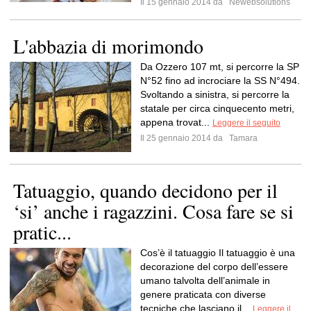
Il 15 gennaio 2014 da
Newebsolutions
L'abbazia di morimondo
Da Ozzero 107 mt, si percorre la SP
N°52 fino ad incrociare la SS N°494.
Svoltando a sinistra, si percorre la
statale per circa cinquecento metri,
appena trovat...
Leggere il seguito
Il 25 gennaio 2014 da
Tamara
Tatuaggio, quando decidono per il
‘si’ anche i ragazzini. Cosa fare se si
pratic...
Cos’è il tatuaggio Il tatuaggio è una
decorazione del corpo dell’essere
umano talvolta dell’animale in
genere praticata con diverse
tecniche che lasciano il...
Leggere il