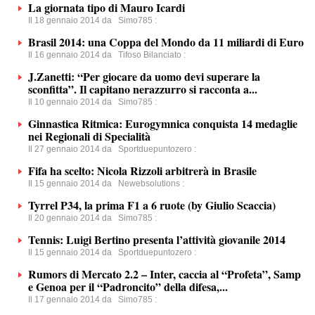
La giornata tipo di Mauro Icardi
Il 18 gennaio 2014 da
Simo785
:
Brasil 2014: una Coppa del Mondo da 11 miliardi di Euro
Il 16 gennaio 2014 da
Tifoso Bilanciato
:
J.Zanetti: “Per giocare da uomo devi superare la
sconfitta”. Il capitano nerazzurro si racconta a...
Il 10 gennaio 2014 da
Simo785
:
Ginnastica Ritmica: Eurogymnica conquista 14 medaglie
nei Regionali di Specialità
Il 27 gennaio 2014 da
Sportduepuntozero
:
Fifa ha scelto: Nicola Rizzoli arbitrerà in Brasile
Il 15 gennaio 2014 da
Newebsolutions
:
Tyrrel P34, la prima F1 a 6 ruote (by Giulio Scaccia)
Il 20 gennaio 2014 da
Simo785
:
Tennis: Luigi Bertino presenta l’attività giovanile 2014
Il 15 gennaio 2014 da
Sportduepuntozero
:
Rumors di Mercato 2.2 – Inter, caccia al “Profeta”, Samp
e Genoa per il “Padroncito” della difesa,...
Il 17 gennaio 2014 da
Simo785
: