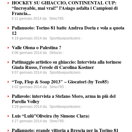
HOCKEY SU GHIACCIO, CONTINENTAL CUP:
“Incroyable, mai vrai!” l’Asiago asfalta i Campioni di
Francia...
Il 11 gennaio 2014 da
Simo785
:
Pallanuoto: Torino 81 batte Andrea Doria e vola a quota
12
Il 19 gennaio 2014 da
Sportduepuntozero
:
Valle Olona o Palestina ?
Il 06 gennaio 2014 da
Ghlucio
:
Pattinaggio artistico su ghiaccio: Intervista alla torinese
Giada Russo, l’erede di Carolina Kostner
Il 07 gennaio 2014 da
Sportduepuntozero
:
“Top, Flop & Soap 2013″ – Giocatori (by Teo85)
Il 02 gennaio 2014 da
Simo785
:
Pallavolo: intervista a Stefano Moro, arma in più del
Parella Volley
Il 29 gennaio 2014 da
Sportduepuntozero
:
Luis “Lulù”Oliveira (by Simone Clara)
Il 27 gennaio 2014 da
Simo785
:
Pallanuoto: grande vittoria a Brescia per la Torino 81