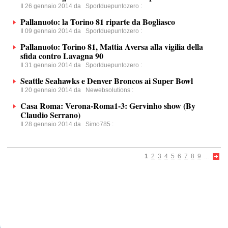
Il 26 gennaio 2014 da
Sportduepuntozero
:
Pallanuoto: la Torino 81 riparte da Bogliasco
Il 09 gennaio 2014 da
Sportduepuntozero
:
Pallanuoto: Torino 81, Mattia Aversa alla vigilia della
sfida contro Lavagna 90
Il 31 gennaio 2014 da
Sportduepuntozero
:
Seattle Seahawks e Denver Broncos ai Super Bowl
Il 20 gennaio 2014 da
Newebsolutions
:
Casa Roma: Verona-Roma1-3: Gervinho show (By
Claudio Serrano)
Il 28 gennaio 2014 da
Simo785
:
1
2
3
4
5
6
7
8
9
...