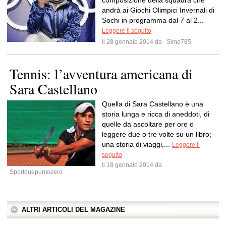
composizione della squadra che
andrà ai Giochi Olimpici Invernali di
Sochi in programma dal 7 al 2...
Leggere il seguito
Il 28 gennaio 2014 da
Simo785
Tennis: l’avventura americana di
Sara Castellano
Quella di Sara Castellano è una
storia lunga e ricca di aneddoti, di
quelle da ascoltare per ore o
leggere due o tre volte su un libro;
una storia di viaggi,...
Leggere il
seguito
Il 18 gennaio 2014 da
Sportduepuntozero
ALTRI ARTICOLI DEL MAGAZINE