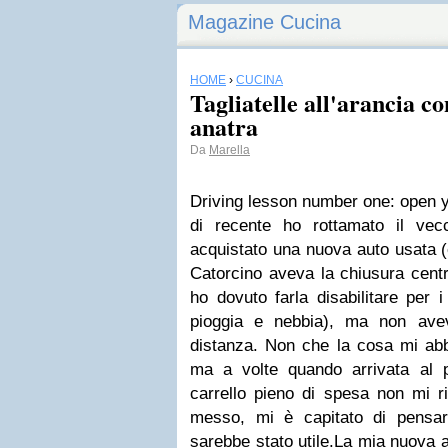
Magazine Cucina
HOME
›
CUCINA
Tagliatelle all'arancia c
anatra
Da
Marella
Driving lesson number one: open 
di recente ho rottamato il vec
acquistato una nuova auto usata (
Catorcino aveva la chiusura centr
ho dovuto farla disabilitare per
pioggia e nebbia), ma non ave
distanza. Non che la cosa mi abbi
ma a volte quando arrivata al p
carrello pieno di spesa non mi r
messo, mi è capitato di pensa
sarebbe stato utile.
La mia nuova a