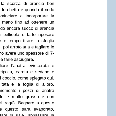
e la scorza di arancia ben
a forchetta e quando il nodo
ominciare a incorporare la
a mano fino ad ottenere un
ndo ancora succo di arancia
 pellicola e farlo riposare
sto tempo tirare la sfoglia
 poi arrotolarla e tagliare le
ono avere uno spessore di 7-
 e farle asciugare.
liare l’anatra eviscerata e
 cipolla, carota e sedano e
di coccio, come spiegato qui.
itata e la foglia di alloro,
rmemente i pezzi di anatra
elle è molto grassa e non
al ragù). Bagnare a questo
e questo sarà evaporato,
lare di sale, abbassare la