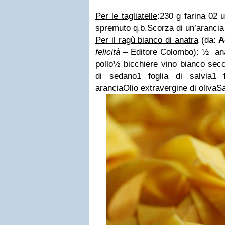
Per le tagliatelle
:
230 g farina 0
2 
spremuto q.b.
Scorza di un’arancia 
Per il ragù bianco di anatra
(da:
A
felicità
– Editore Colombo):
½ ana
pollo
½ bicchiere vino bianco sec
di sedano
1 foglia di salvia
1 f
arancia
Olio extravergine di oliva
S