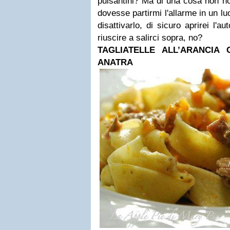
pulsantini? Ma di una cosa non ho
dovesse partirmi l'allarme in un lu
disattivarlo, di sicuro aprirei l'a
riuscire a salirci sopra, no?
TAGLIATELLE ALL’ARANCIA
ANATRA