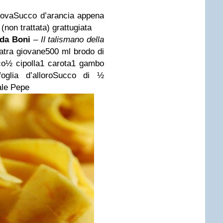
uova
Succo d’arancia appena
(non trattata) grattugiata
da Boni
–
Il talismano della
tra giovane
500 ml brodo di
co
½ cipolla
1 carota
1 gambo
oglia d’alloro
Succo di ½
ale
Pepe