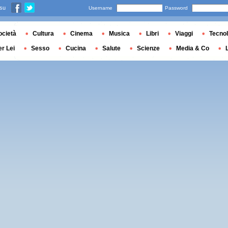
 su
Username
Password
ocietà
Cultura
Cinema
Musica
Libri
Viaggi
Tecnol
er Lei
Sesso
Cucina
Salute
Scienze
Media & Co