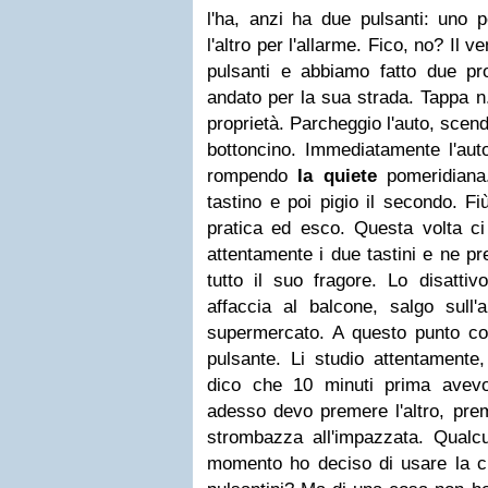
l'ha, anzi ha due pulsanti: uno p
l'altro per l'allarme. Fico, no? Il 
pulsanti e abbiamo fatto due p
andato per la sua strada.
Tappa n.
proprietà. Parcheggio l'auto, scen
bottoncino. Immediatamente l'aut
rompendo
la quiete
pomeridiana.
tastino e poi pigio il secondo. Fi
pratica ed esco.
Questa volta ci
attentamente i due tastini e ne 
tutto il suo fragore. Lo disatti
affaccia al balcone, salgo sull'
supermercato. A questo punto com
pulsante. Li studio attentamente,
dico che 10 minuti prima avev
adesso devo premere l'altro, prem
strombazza all'impazzata. Qualc
momento ho deciso di usare la ch