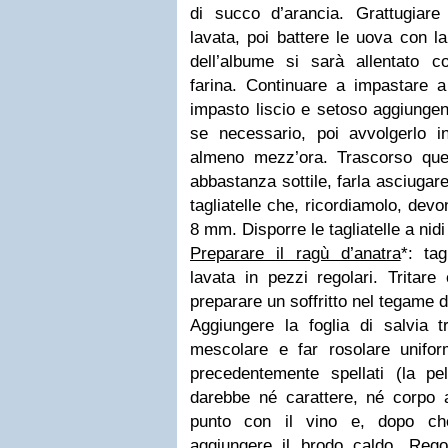
di succo d’arancia. Grattugiar
lavata, poi battere le uova con l
dell’albume si sarà allentato c
farina. Continuare a impastare 
impasto liscio e setoso aggiunge
se necessario, poi avvolgerlo in
almeno mezz’ora.
Trascorso que
abbastanza sottile, farla asciugare,
tagliatelle che, ricordiamolo, dev
8 mm. Disporre le tagliatelle a nidi
Preparare il ragù d’anatra
*: tag
lavata in pezzi regolari. Tritare
preparare un soffritto nel tegame 
Aggiungere la foglia di salvia tr
mescolare e far rosolare unifo
precedentemente spellati (la p
darebbe né carattere, né corpo 
punto con il vino e, dopo ch
aggiungere il brodo caldo. Rego