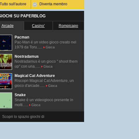
Tutto sull'autore
Diventa membro
 GIOCHI SU PAPERBLOG
Arcade
Casino'
Rompicapo
Pacman
Pac-Man é un video gioco creato nel
1979 da Toru......
Gioca
Nostradamus
Nostradamus è un gioco " shoot them
up" con una......
Gioca
Magical Cat Adventure
Riscopri Magical Cat Adventure, un
gioco d'arcade......
Gioca
Snake
Snake è un videogioco presente in
molti......
Gioca
Scopri lo spazio giochi di