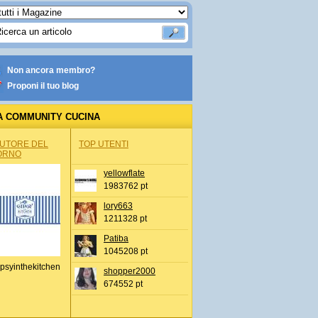
Non ancora membro?
Proponi il tuo blog
A COMMUNITY CUCINA
AUTORE DEL
TOP UTENTI
ORNO
yellowflate
1983762 pt
lory663
1211328 pt
Patiba
1045208 pt
psyinthekitchen
shopper2000
674552 pt