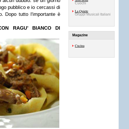
 alcun dubbio: se un giorno
Cuochi
ogo pubblico e io cercassi di
La Quiete
uto. Dopo tutto l'importante è
Gruppi Musicali Italiani
 CON RAGU’ BIANCO DI
Magazine
Cucina