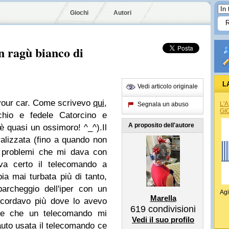
Giochi
Autori
on ragù bianco di
L
Vedi articolo originale
your car.
Come scrivevo
qui
,
L'
Segnala un abuso
GI
chio e fedele Catorcino e
A proposito dell'autore
è quasi un ossimoro! ^_^).
Il
alizzata (fino a quando non
 i problemi che mi dava con
va certo il telecomando a
a mai turbata più di tanto,
archeggio dell'iper con un
Agi
Marella
icordavo più dove lo avevo
619
condivisioni
re che un telecomando mi
Vedi il suo profilo
uto usata il telecomando ce