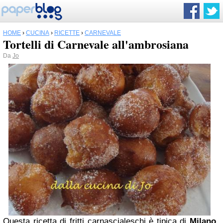
HOME
›
CUCINA
›
RICETTE
›
CARNEVALE
Tortelli di Carnevale all'ambrosiana
Da
Jo
Questa ricetta di fritti carnascialeschi è tipica di
Milano