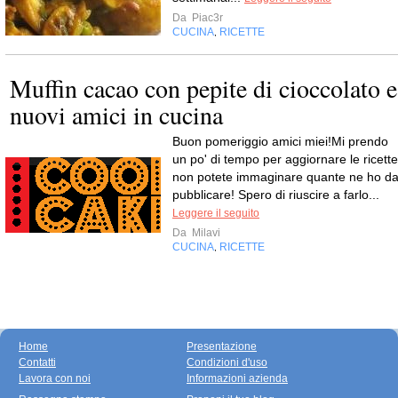
Da
Piac3r
CUCINA
RICETTE
,
Muffin cacao con pepite di cioccolato e
nuovi amici in cucina
Buon pomeriggio amici miei!Mi prendo
un po' di tempo per aggiornare le ricette
non potete immaginare quante ne ho d
pubblicare! Spero di riuscire a farlo...
Leggere il seguito
Da
Milavi
CUCINA
RICETTE
,
Home
Presentazione
Contatti
Condizioni d'uso
Lavora con noi
Informazioni azienda