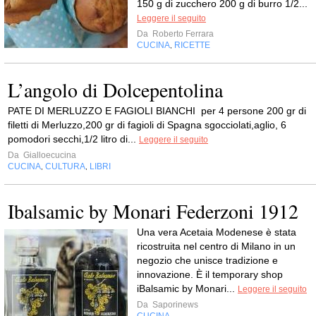
150 g di zucchero 200 g di burro 1/2...
Leggere il seguito
Da
Roberto Ferrara
CUCINA
RICETTE
,
L’angolo di Dolcepentolina
PATE DI MERLUZZO E FAGIOLI BIANCHI per 4 persone 200 gr di
filetti di Merluzzo,200 gr di fagioli di Spagna sgocciolati,aglio, 6
pomodori secchi,1/2 litro di...
Leggere il seguito
Da
Gialloecucina
CUCINA
CULTURA
LIBRI
,
,
Ibalsamic by Monari Federzoni 1912
Una vera Acetaia Modenese è stata
ricostruita nel centro di Milano in un
negozio che unisce tradizione e
innovazione. È il temporary shop
iBalsamic by Monari...
Leggere il seguito
Da
Saporinews
CUCINA