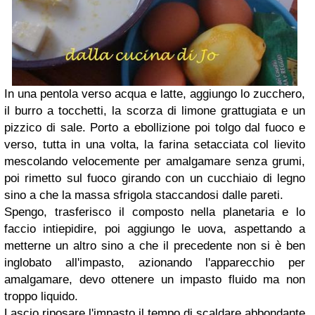
In una pentola verso acqua e latte, aggiungo lo zucchero,
il burro a tocchetti, la scorza di limone grattugiata e un
pizzico di sale. Porto a ebollizione poi tolgo dal fuoco e
verso, tutta in una volta, la farina setacciata col lievito
mescolando velocemente per amalgamare senza grumi,
poi rimetto sul fuoco girando con un cucchiaio di legno
sino a che la massa sfrigola staccandosi dalle pareti.
Spengo, trasferisco il composto nella planetaria e lo
faccio intiepidire, poi aggiungo le uova, aspettando a
metterne un altro sino a che il precedente non si è ben
inglobato all'impasto, azionando l'apparecchio per
amalgamare, devo ottenere un impasto fluido ma non
troppo liquido.
Lascio riposare l'impasto il tempo di scaldare abbondante