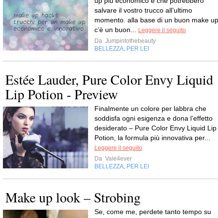
up più economico e che potrebbero
salvare il vostro trucco all’ultimo
momento. alla base di un buon make u
c’è un buon...
Leggere il seguito
Da
Jumpintothebeauty
BELLEZZA
PER LEI
,
Estée Lauder, Pure Color Envy Liquid
Lip Potion - Preview
Finalmente un colore per labbra che
soddisfa ogni esigenza e dona l’effetto
desiderato – Pure Color Envy Liquid Lip
Potion, la formula più innovativa per...
Leggere il seguito
Da
Vale4ever
BELLEZZA
PER LEI
,
Make up look – Strobing
Se, come me, perdete tanto tempo su