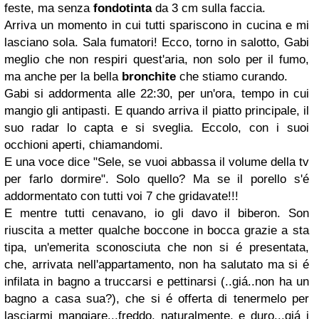
feste, ma senza
fondotinta
da 3 cm sulla faccia.
Arriva un momento in cui tutti spariscono in cucina e mi
lasciano sola. Sala fumatori! Ecco, torno in salotto, Gabi
meglio che non respiri quest'aria, non solo per il fumo,
ma anche per la bella
bronchite
che stiamo curando.
Gabi si addormenta alle 22:30, per un'ora, tempo in cui
mangio gli antipasti. E quando arriva il piatto principale, il
suo radar lo capta e si sveglia. Eccolo, con i suoi
occhioni aperti, chiamandomi.
E una voce dice "Sele, se vuoi abbassa il volume della tv
per farlo dormire". Solo quello? Ma se il porello s'é
addormentato con tutti voi 7 che gridavate!!!
E mentre tutti cenavano, io gli davo il biberon. Son
riuscita a metter qualche boccone in bocca grazie a sta
tipa, un'emerita sconosciuta che non si é presentata,
che, arrivata nell'appartamento, non ha salutato ma si é
infilata in bagno a truccarsi e pettinarsi (..giá..non ha un
bagno a casa sua?), che si é offerta di tenermelo per
lasciarmi mangiare...freddo, naturalmente, e duro...giá i