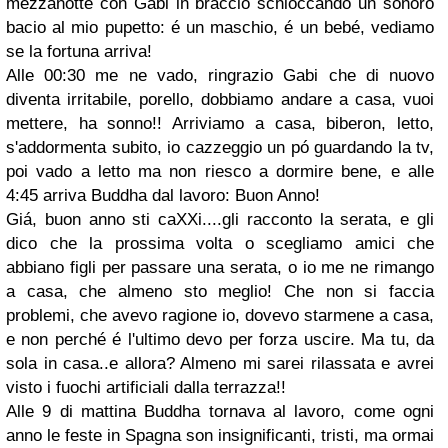
mezzanotte con Gabi in braccio schioccando un sonoro
bacio al mio pupetto: é un maschio, é un bebé, vediamo
se la fortuna arriva!
Alle 00:30 me ne vado, ringrazio Gabi che di nuovo
diventa irritabile, porello, dobbiamo andare a casa, vuoi
mettere, ha sonno!! Arriviamo a casa, biberon, letto,
s'addormenta subito, io cazzeggio un pó guardando la tv,
poi vado a letto ma non riesco a dormire bene, e alle
4:45 arriva Buddha dal lavoro: Buon Anno!
Giá, buon anno sti caXXi....gli racconto la serata, e gli
dico che la prossima volta o scegliamo amici che
abbiano figli per passare una serata, o io me ne rimango
a casa, che almeno sto meglio! Che non si faccia
problemi, che avevo ragione io, dovevo starmene a casa,
e non perché é l'ultimo devo per forza uscire. Ma tu, da
sola in casa..e allora? Almeno mi sarei rilassata e avrei
visto i fuochi artificiali dalla terrazza!!
Alle 9 di mattina Buddha tornava al lavoro, come ogni
anno le feste in Spagna son insignificanti, tristi, ma ormai