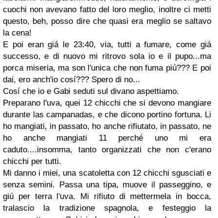
cuochi non avevano fatto del loro meglio, inoltre ci metti
questo, beh, posso dire che quasi era meglio se saltavo
la cena!
E poi eran giá le 23:40, via, tutti a fumare, come giá
successo, e di nuovo mi ritrovo sola io e il pupo...ma
porca miseria, ma son l'unica che non fuma piú??? E poi
dai, ero anch'io cosí??? Spero di no...
Cosí che io e Gabi seduti sul divano aspettiamo.
Preparano l'uva, quei 12 chicchi che si devono mangiare
durante las campanadas, e che dicono portino fortuna. Li
ho mangiati, in passato, ho anche rifiutato, in passato, ne
ho anche mangiati 11 perché uno mi era
caduto....insomma, tanto organizzati che non c'erano
chicchi per tutti.
Mi danno i miei, una scatoletta con 12 chicchi sgusciati e
senza semini. Passa una tipa, muove il passeggino, e
giú per terra l'uva. Mi rifiuto di mettermela in bocca,
tralascio la tradizione spagnola, e festeggio la