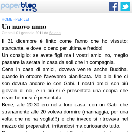
HOME
›
PER LEI
Un nuovo anno
Creato il 01 gennaio 2011 da
Selena
Il 31 dicembre é finito come l'anno che ho vissuto:
stancante, e dove io ceno per ultima e freddo!
Un consiglio: se avete figli ma i vostri amici no, meglio
passare la serata in casa da soli che in compagnia.
Cena in casa di amici, doveva venire anche Buddha,
quando in ottobre l'avevamo pianificata. Ma alla fine ci
son dovuta andare io con Gabi. I nostri amici son piú
giovani di noi, e in piú si é presentata una coppia che
neanche mi si é presentata.
Bene, alle 20:30 ero nella loro casa, con un Gabi che
stranamente alle 20 voleva dormire (mannaggia, per una
volta che ne ha voglia!!!) e che invece si ritrovava nel
mezzo dei preparativi, irritandosi ma curiosando tutto.