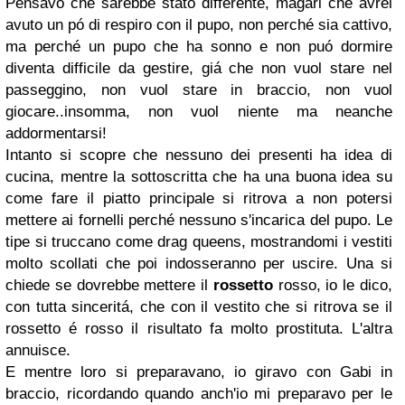
Pensavo che sarebbe stato differente, magari che avrei
avuto un pó di respiro con il pupo, non perché sia cattivo,
ma perché un pupo che ha sonno e non puó dormire
diventa difficile da gestire, giá che non vuol stare nel
passeggino, non vuol stare in braccio, non vuol
giocare..insomma, non vuol niente ma neanche
addormentarsi!
Intanto si scopre che nessuno dei presenti ha idea di
cucina, mentre la sottoscritta che ha una buona idea su
come fare il piatto principale si ritrova a non potersi
mettere ai fornelli perché nessuno s'incarica del pupo. Le
tipe si truccano come drag queens, mostrandomi i vestiti
molto scollati che poi indosseranno per uscire. Una si
chiede se dovrebbe mettere il
rossetto
rosso, io le dico,
con tutta sinceritá, che con il vestito che si ritrova se il
rossetto é rosso il risultato fa molto prostituta. L'altra
annuisce.
E mentre loro si preparavano, io giravo con Gabi in
braccio, ricordando quando anch'io mi preparavo per le