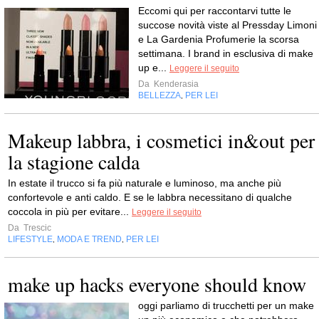
Eccomi qui per raccontarvi tutte le
succose novità viste al Pressday Limoni
e La Gardenia Profumerie la scorsa
settimana. I brand in esclusiva di make
up e...
Leggere il seguito
Da
Kenderasia
BELLEZZA
PER LEI
,
Makeup labbra, i cosmetici in&out per
la stagione calda
In estate il trucco si fa più naturale e luminoso, ma anche più
confortevole e anti caldo. E se le labbra necessitano di qualche
coccola in più per evitare...
Leggere il seguito
Da
Trescic
LIFESTYLE
MODA E TREND
PER LEI
,
,
make up hacks everyone should know
oggi parliamo di trucchetti per un make