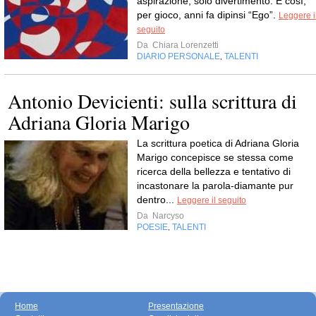
aspirazione, solo divertimento. E così,
per gioco, anni fa dipinsi “Ego”.
Leggere i
seguito
Da
Chiara Lorenzetti
DIARIO PERSONALE
TALENTI
,
Antonio Devicienti: sulla scrittura di
Adriana Gloria Marigo
La scrittura poetica di Adriana Gloria
Marigo concepisce se stessa come
ricerca della bellezza e tentativo di
incastonare la parola-diamante pur
dentro...
Leggere il seguito
Da
Narcyso
POESIE
TALENTI
,
Home
Presentazione