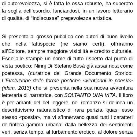
di autorevolezza, si è fatta le ossa robuste, ha superato
la soglia dell’esordio, lanciandosi, in un lavoro letterario
di qualità, di “indiscussa” pregevolezza artistica.
Si presenta al grosso pubblico con autori di buon livello
che nella fattispecie (ne siamo certi), offriranno
all’Editore, sempre maggiore visibilità e credito culturale.
Esce alle stampe un nome di tutto rispetto dal punto di
vista poetico: Ninnj Di Stefano Busà già assai nota come
poetessa, (curatrice del Grande Documento Storico:
L’Evoluzione delle forme poetiche <vent’anni in poesia>
(idem. 2013)
che si presenta nella sua nuova avventura
letteraria di narratrice, con
SOLTANTO UNA VITA
. Il libro
è per amanti del bel leggere, nel romanzo si delinea un
descrittivismo naturalistico di rara perizia, quasi esso
stesso <poesia>, ma vi s’innervano quasi tutti i caratteri
dell’intera gamma umana: dalla bellezza dei sentimenti
veri, senza tempo, al turbamento erotico, al dolore senza