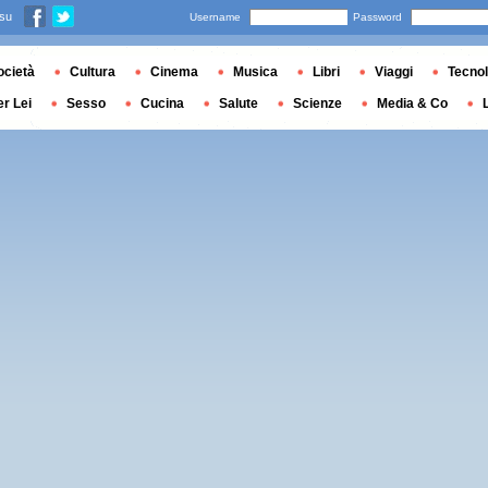
 su
Username
Password
ocietà
Cultura
Cinema
Musica
Libri
Viaggi
Tecnol
er Lei
Sesso
Cucina
Salute
Scienze
Media & Co