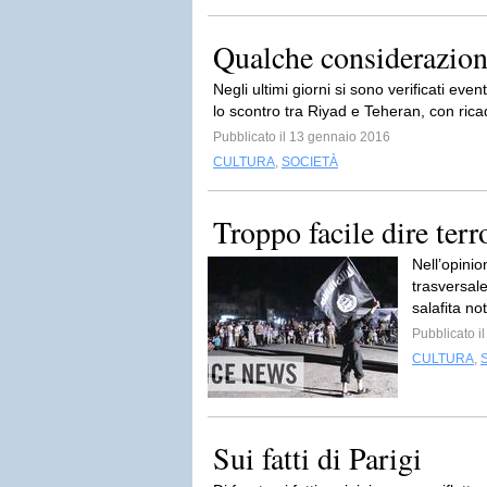
Qualche considerazion
Negli ultimi giorni si sono verificati even
lo scontro tra Riyad e Teheran, con rica
Pubblicato il 13 gennaio 2016
CULTURA
,
SOCIETÀ
Troppo facile dire terro
Nell’opinio
trasversale
salafita not
Pubblicato i
CULTURA
,
Sui fatti di Parigi