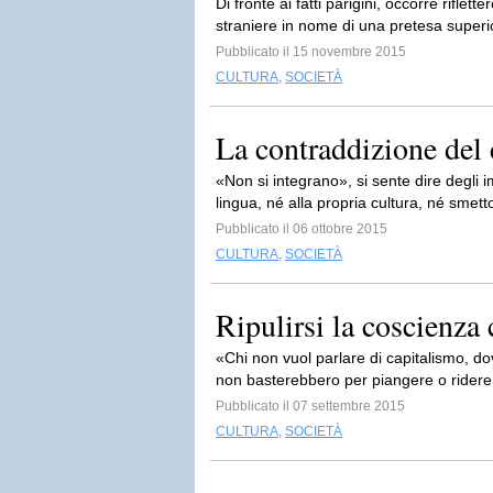
Di fronte ai fatti parigini, occorre rifle
straniere in nome di una pretesa superio
Pubblicato il 15 novembre 2015
CULTURA
,
SOCIETÀ
La contraddizione del
«Non si integrano», si sente dire degli 
lingua, né alla propria cultura, né smetto
Pubblicato il 06 ottobre 2015
CULTURA
,
SOCIETÀ
Ripulirsi la coscienza
«Chi non vuol parlare di capitalismo, 
non basterebbero per piangere o ridere 
Pubblicato il 07 settembre 2015
CULTURA
,
SOCIETÀ