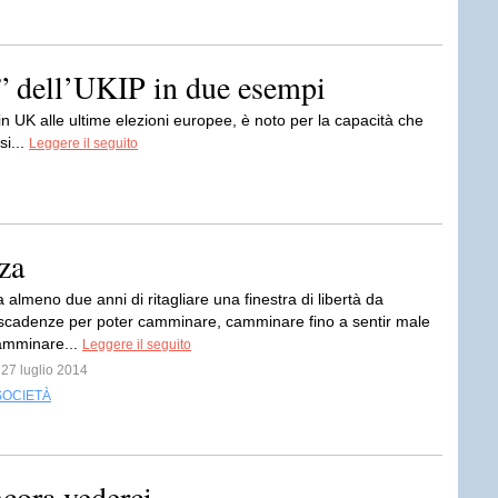
o” dell’UKIP in due esempi
o in UK alle ultime elezioni europee, è noto per la capacità che
si...
Leggere il seguito
za
almeno due anni di ritagliare una finestra di libertà da
scadenze per poter camminare, camminare fino a sentir male
Camminare...
Leggere il seguito
 27 luglio 2014
SOCIETÀ
cora vederci