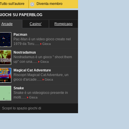
Tutto sull'autore
Diventa membro
 GIOCHI SU PAPERBLOG
Arcade
Casino'
Rompicapo
Pacman
Pac-Man é un video gioco creato nel
1979 da Toru......
Gioca
Nostradamus
Nostradamus è un gioco " shoot them
up" con una......
Gioca
Magical Cat Adventure
Riscopri Magical Cat Adventure, un
gioco d'arcade......
Gioca
Snake
Snake è un videogioco presente in
molti......
Gioca
Scopri lo spazio giochi di