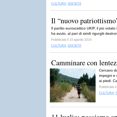
CULTURA
,
SOCIETÀ
Il “nuovo patriottism
Il partito euroscettico UKIP, il più votat
ha avuto, al pari di simili rigurgiti destror
Pubblicato il 15 agosto 2014
CULTURA
,
SOCIETÀ
Camminare con lentez
Cercavo da 
impegni e 
ai piedi. 
Pubblicato il
CULTURA
,
11 luglio: possiamo an