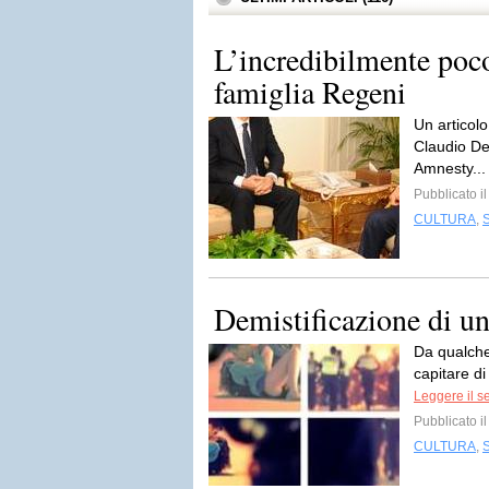
L’incredibilmente poco
famiglia Regeni
Un articolo
Claudio Des
Amnesty..
Pubblicato i
CULTURA
,
Demistificazione di 
Da qualche
capitare di
Leggere il s
Pubblicato i
CULTURA
,