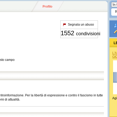
Profilo
Segnala un abuso
1552
condivisioni
L
L'
GI
esto campo
ntroinformazione. Per la libertà di espressione e contro il fascismo in tutte
Agi
mi di attualità.