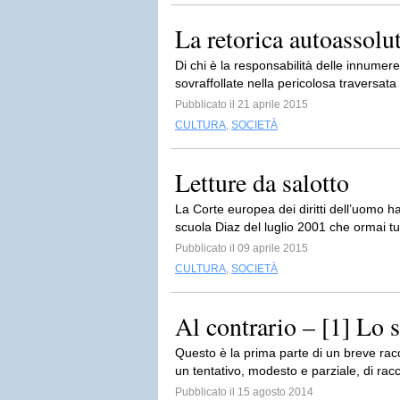
La retorica autoassolut
Di chi è la responsabilità delle innumere
sovraffollate nella pericolosa traversata
Pubblicato il 21 aprile 2015
CULTURA
,
SOCIETÀ
Letture da salotto
La Corte europea dei diritti dell’uomo ha
scuola Diaz del luglio 2001 che ormai tut
Pubblicato il 09 aprile 2015
CULTURA
,
SOCIETÀ
Al contrario – [1] Lo 
Questo è la prima parte di un breve racc
un tentativo, modesto e parziale, di rac
Pubblicato il 15 agosto 2014