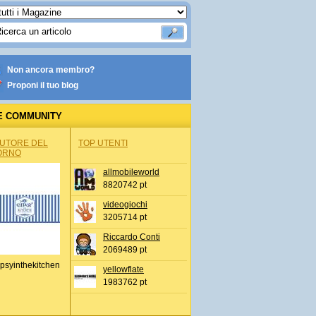
Non ancora membro?
Proponi il tuo blog
E COMMUNITY
AUTORE DEL
TOP UTENTI
ORNO
allmobileworld
8820742 pt
videogiochi
3205714 pt
Riccardo Conti
2069489 pt
psyinthekitchen
yellowflate
1983762 pt