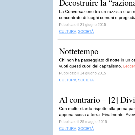
Decostruire la “razion
La Conversazione tra un razzista e un no
concentrato di luoghi comuni e pregiudiz
Pubblicato il 21 giugno 2015
CULTURA
,
SOCIETÀ
Nottetempo
Chi non ha passeggiato di notte in un 
vuoti questi cuori del capitalismo.
Leggere
Pubblicato il 14 giugno 2015
CULTURA
,
SOCIETÀ
Al contrario – [2] Div
Con molto ritardo rispetto alla prima p
appena scesa a terra. Finalmente. Aveva
Pubblicato il 25 maggio 2015
CULTURA
,
SOCIETÀ