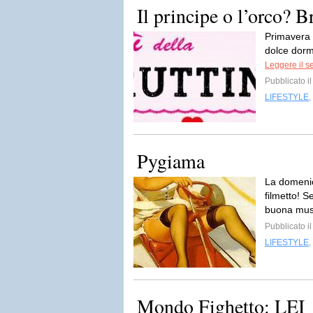
Il principe o l’orco? B
Primavera 
dolce dorm
Leggere il s
Pubblicato i
LIFESTYLE
,
Pygiama
La domenic
filmetto! S
buona musi
Pubblicato i
LIFESTYLE
,
Mondo Fighetto: LEI