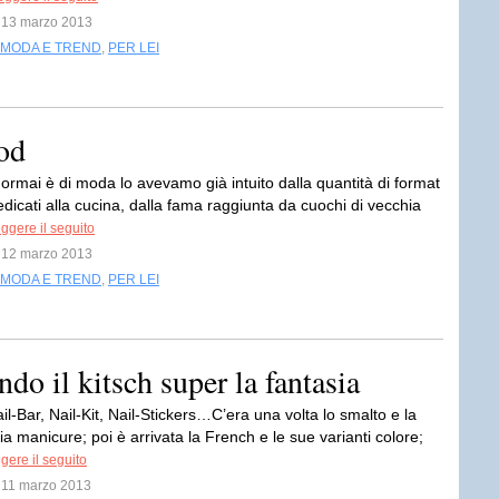
l 13 marzo 2013
MODA E TREND
,
PER LEI
od
 ormai è di moda lo avevamo già intuito dalla quantità di format
dedicati alla cucina, dalla fama raggiunta da cuochi di vecchia
ggere il seguito
l 12 marzo 2013
MODA E TREND
,
PER LEI
o il kitsch super la fantasia
ail-Bar, Nail-Kit, Nail-Stickers…C’era una volta lo smalto e la
a manicure; poi è arrivata la French e le sue varianti colore;
gere il seguito
l 11 marzo 2013