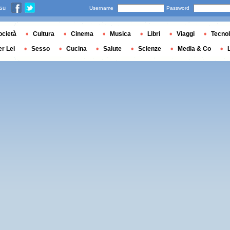
 su
Username
Password
ocietà
Cultura
Cinema
Musica
Libri
Viaggi
Tecnol
er Lei
Sesso
Cucina
Salute
Scienze
Media & Co