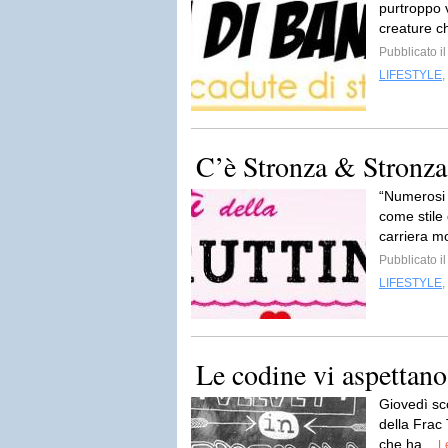
purtroppo v
creature c
Pubblicato i
LIFESTYLE
,
C’è Stronza & Stronza
“Numerosi 
come stile 
carriera mo
Pubblicato i
LIFESTYLE
,
Le codine vi aspettano
Giovedì sco
della Frac 
che ha...
L