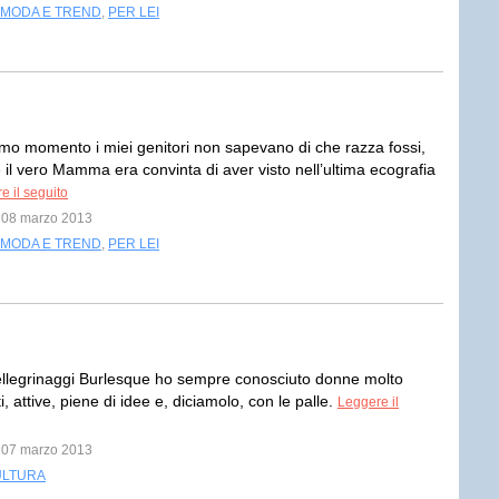
MODA E TREND
,
PER LEI
timo momento i miei genitori non sapevano di che razza fossi,
e il vero Mamma era convinta di aver visto nell’ultima ecografia
e il seguito
l 08 marzo 2013
MODA E TREND
,
PER LEI
ellegrinaggi Burlesque ho sempre conosciuto donne molto
i, attive, piene di idee e, diciamolo, con le palle.
Leggere il
l 07 marzo 2013
ULTURA