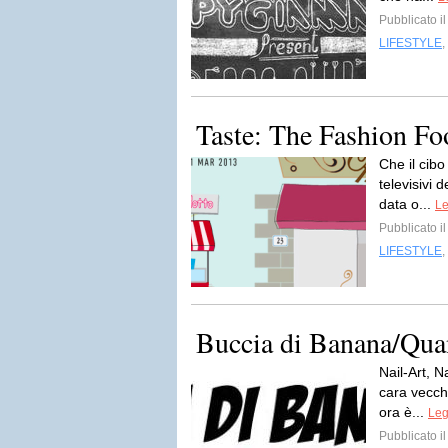
Pubblicato i
LIFESTYLE
,
Taste: The Fashion Fo
Che il cibo
televisivi 
data o...
Le
Pubblicato i
LIFESTYLE
,
Buccia di Banana/Quand
Nail-Art, N
cara vecchi
ora è...
Leg
Pubblicato i