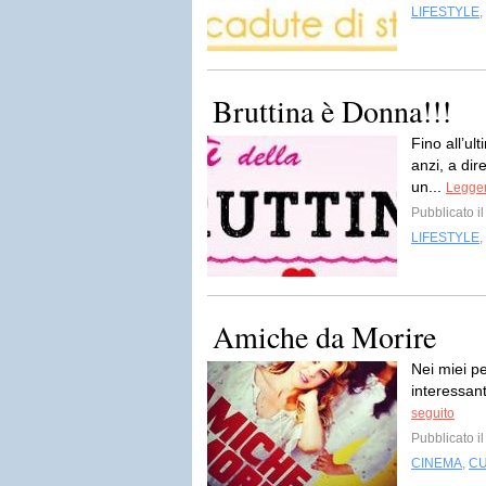
LIFESTYLE
,
Bruttina è Donna!!!
Fino all’ul
anzi, a dir
un...
Legger
Pubblicato i
LIFESTYLE
,
Amiche da Morire
Nei miei p
interessant
seguito
Pubblicato i
CINEMA
,
C