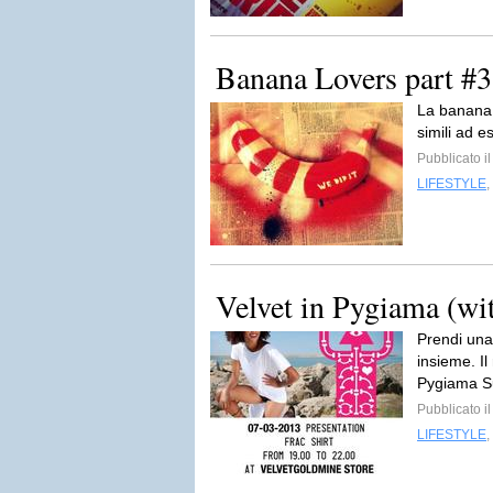
Banana Lovers part #3
La banana 
simili ad e
Pubblicato i
LIFESTYLE
,
Velvet in Pygiama (wi
Prendi una 
insieme. Il
Pygiama Su
Pubblicato i
LIFESTYLE
,