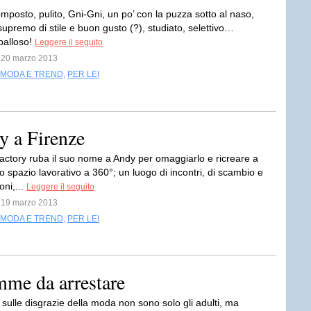
mposto, pulito, Gni-Gni, un po’ con la puzza sotto al naso,
upremo di stile e buon gusto (?), studiato, selettivo…
palloso!
Leggere il seguito
l 20 marzo 2013
MODA E TREND
,
PER LEI
y a Firenze
Factory ruba il suo nome a Andy per omaggiarlo e ricreare a
 spazio lavorativo a 360°; un luogo di incontri, di scambio e
oni,...
Leggere il seguito
l 19 marzo 2013
MODA E TREND
,
PER LEI
me da arrestare
 sulle disgrazie della moda non sono solo gli adulti, ma