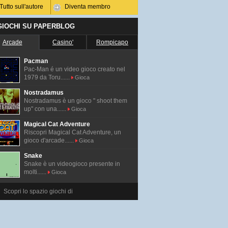
Tutto sull'autore
Diventa membro
 GIOCHI SU PAPERBLOG
Arcade
Casino'
Rompicapo
Pacman
Pac-Man é un video gioco creato nel
1979 da Toru......
Gioca
Nostradamus
Nostradamus è un gioco " shoot them
up" con una......
Gioca
Magical Cat Adventure
Riscopri Magical Cat Adventure, un
gioco d'arcade......
Gioca
Snake
Snake è un videogioco presente in
molti......
Gioca
Scopri lo spazio giochi di