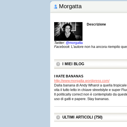
Morgatta
Descrizione
Twitter
:
@morgatta
Facebook
: L'autore non ha ancora riempito qu
I MIEI BLOG
I HATE BANANAS
http://www.morgatta.wordpress.com/
Dalla banana di Andy Wharol a quella tropicale.
vita il tutto letto in chiave streetstyle e super Flu
Il politically correct non è contemplato da queste
uso di gatti e papere. Stay bananas.
ULTIMI ARTICOLI (750)