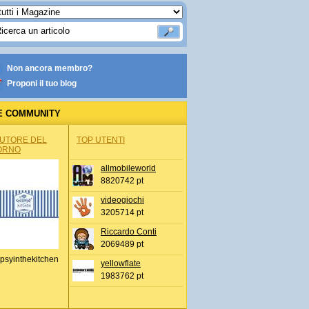
Non ancora membro?
Proponi il tuo blog
E COMMUNITY
AUTORE DEL
TOP UTENTI
ORNO
allmobileworld
8820742 pt
videogiochi
3205714 pt
Riccardo Conti
2069489 pt
psyinthekitchen
yellowflate
1983762 pt