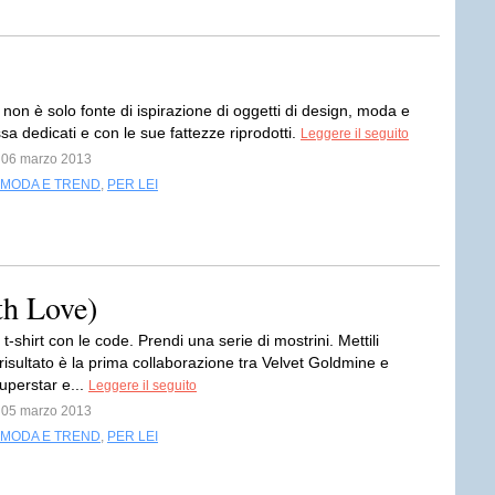
non è solo fonte di ispirazione di oggetti di design, moda e
ssa dedicati e con le sue fattezze riprodotti.
Leggere il seguito
l 06 marzo 2013
MODA E TREND
,
PER LEI
th Love)
t-shirt con le code. Prendi una serie di mostrini. Mettili
 risultato è la prima collaborazione tra Velvet Goldmine e
perstar e...
Leggere il seguito
l 05 marzo 2013
MODA E TREND
,
PER LEI