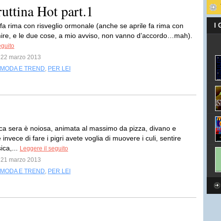
ruttina Hot part.1
fa rima con risveglio ormonale (anche se aprile fa rima con
I
ire, e le due cose, a mio avviso, non vanno d’accordo…mah).
eguito
l 22 marzo 2013
MODA E TREND
,
PER LEI
a sera è noiosa, animata al massimo da pizza, divano e
e invece di fare i pigri avete voglia di muovere i culi, sentire
ca,...
Leggere il seguito
l 21 marzo 2013
MODA E TREND
,
PER LEI