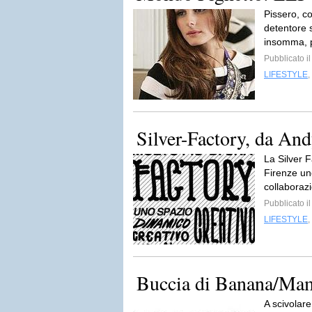
Pissero, co
detentore s
insomma, 
Pubblicato i
LIFESTYLE
,
Silver-Factory, da And
La Silver 
Firenze uno
collaborazi
Pubblicato i
LIFESTYLE
,
Buccia di Banana/Mam
A scivolare