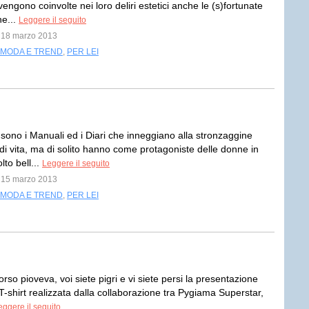
engono coinvolte nei loro deliri estetici anche le (s)fortunate
he...
Leggere il seguito
l 18 marzo 2013
MODA E TREND
,
PER LEI
sono i Manuali ed i Diari che inneggiano alla stronzaggine
di vita, ma di solito hanno come protagoniste delle donne in
lto bell...
Leggere il seguito
l 15 marzo 2013
MODA E TREND
,
PER LEI
rso pioveva, voi siete pigri e vi siete persi la presentazione
T-shirt realizzata dalla collaborazione tra Pygiama Superstar,
eggere il seguito