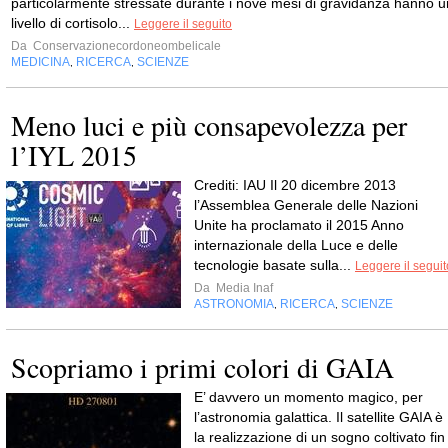
particolarmente stressate durante i nove mesi di gravidanza hanno u
livello di cortisolo...
Leggere il seguito
Da
Conservazionecordoneombelicale
MEDICINA
RICERCA
SCIENZE
,
,
Meno luci e più consapevolezza per
l’IYL 2015
Crediti: IAU Il 20 dicembre 2013
l’Assemblea Generale delle Nazioni
Unite ha proclamato il 2015 Anno
internazionale della Luce e delle
tecnologie basate sulla...
Leggere il seguit
Da
Media Inaf
ASTRONOMIA
RICERCA
SCIENZE
,
,
Scopriamo i primi colori di GAIA
E’ davvero un momento magico, per
l’astronomia galattica. Il satellite GAIA è
la realizzazione di un sogno coltivato fin