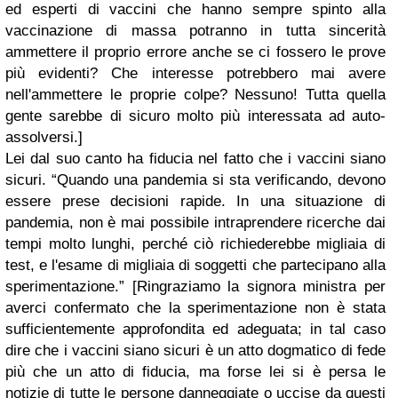
ed esperti di vaccini che hanno sempre spinto alla
vaccinazione di massa potranno in tutta sincerità
ammettere il proprio errore anche se ci fossero le prove
più evidenti? Che interesse potrebbero mai avere
nell'ammettere le proprie colpe? Nessuno! Tutta quella
gente sarebbe di sicuro molto più interessata ad auto-
assolversi
.]
Lei dal suo canto ha fiducia nel fatto che i vaccini siano
sicuri. “Quando una pandemia si sta verificando, devono
essere prese decisioni rapide. In una situazione di
pandemia, non è mai possibile intraprendere ricerche dai
tempi molto lunghi, perché ciò richiederebbe migliaia di
test, e l'esame di migliaia di soggetti che partecipano alla
sperimentazione.” [
Ringraziamo la signora ministra per
averci confermato che la sperimentazione non è stata
sufficientemente approfondita ed adeguata; in tal caso
dire che i vaccini siano sicuri è un atto dogmatico di fede
più che un atto di fiducia, ma forse lei si è persa le
notizie di tutte le persone
danneggiate
o
uccise
da questi