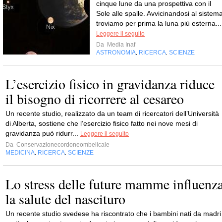
cinque lune da una prospettiva con il
Sole alle spalle. Avvicinandosi al sistema
troviamo per prima la luna più esterna...
Leggere il seguito
Da
Media Inaf
ASTRONOMIA
RICERCA
SCIENZE
,
,
L’esercizio fisico in gravidanza riduce
il bisogno di ricorrere al cesareo
Un recente studio, realizzato da un team di ricercatori dell’Università
di Alberta, sostiene che l’esercizio fisico fatto nei nove mesi di
gravidanza può ridurr...
Leggere il seguito
Da
Conservazionecordoneombelicale
MEDICINA
RICERCA
SCIENZE
,
,
Lo stress delle future mamme influenz
la salute del nascituro
Un recente studio svedese ha riscontrato che i bambini nati da madri