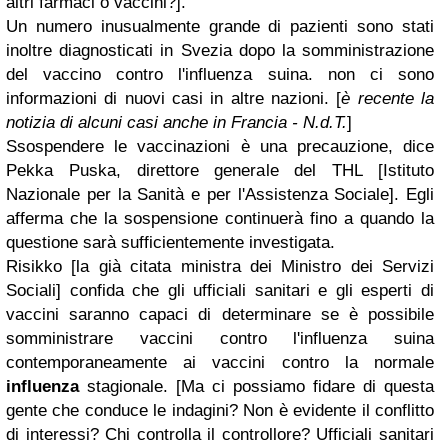
altri farmaci o vaccini?
].
Un numero inusualmente grande di pazienti sono stati
inoltre diagnosticati in Svezia dopo la somministrazione
del vaccino contro l'influenza suina. non ci sono
informazioni di nuovi casi in altre nazioni. [
è recente la
notizia di alcuni casi anche in Francia - N.d.T.
]
Ssospendere le vaccinazioni è una precauzione, dice
Pekka Puska, direttore generale del THL [Istituto
Nazionale per la Sanità e per l'Assistenza Sociale]. Egli
afferma che la sospensione continuerà fino a quando la
questione sarà sufficientemente investigata.
Risikko [
la già citata ministra dei Ministro dei Servizi
Sociali
] confida che gli ufficiali sanitari e gli esperti di
vaccini saranno capaci di determinare se è possibile
somministrare vaccini contro l'influenza suina
contemporaneamente ai vaccini contro la normale
influenza
stagionale. [
Ma ci possiamo fidare di questa
gente che conduce le indagini? Non è evidente il conflitto
di interessi? C
hi controlla il controllore?
Ufficiali sanitari