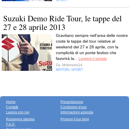
SPORT
Suzuki Demo Ride Tour, le tappe del
27 e 28 aprile 2013
Gravitano sempre nell’area delle nostre
coste le tappe del tour relative al
weekend del 27 e 28 aprile, con la
complicità di un ponte festivo che
favorirà la...
Leggere il seguito
Da
Motonews24
MOTORI
SPORT
,
Home
Presentazione
Contatti
Condizioni d'uso
Lavora con noi
Informazioni azienda
Rassegna stampa
Proponi il tuo blog
F.A.Q.