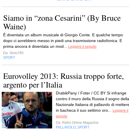
Siamo in “zona Cesarini” (By Bruce
Waine)
È diventata un album musicale di Giorgio Conte. E qualche tempo
dopo ci avrebbero messo in piedi una trasmissione radiofonica. E
prima ancora è diventata un mod...
Leggere il seguito
Da
Simo785
SPORT
Eurovolley 2013: Russia troppo forte,
argento per l’Italia
DrabikPany / Foter / CC BY Si infrange
contro il muro della Russia il sogno dell
Nazionale Italiana di pallavolo di metter
in bacheca il suo settimo oro...
Leggere il
seguito
Da
Retrò Online Magazine
PALLAVOLO
SPORT
,