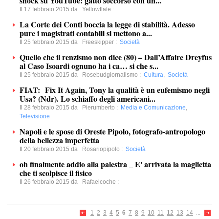
shock su YouTube: gatto soccorso con un...
Il 17 febbraio 2015 da
Yellowflate
:
La Corte dei Conti boccia la legge di stabilità. Adesso
pure i magistrati contabili si mettono a...
Il 25 febbraio 2015 da
Freeskipper
:
Società
Quello che il renzismo non dice (80) – Dall’Affaire Dreyfus
al Caso Isoardi ognuno ha i ca… si che s...
Il 25 febbraio 2015 da
Rosebudgiornalismo
:
Cultura
,
Società
FIAT: Fix It Again, Tony la qualità è un eufemismo negli
Usa? (Ndr). Lo schiaffo degli americani...
Il 28 febbraio 2015 da
Pierumberto
:
Media e Comunicazione
,
Televisione
Napoli e le spose di Oreste Pipolo, fotografo-antropologo
della bellezza imperfetta
Il 20 febbraio 2015 da
Rosariopipolo
:
Società
oh finalmente addio alla palestra _ E' arrivata la maglietta
che ti scolpisce il fisico
Il 26 febbraio 2015 da
Rafaelcoche
:
1
2
3
4
5
6
7
8
9
10
11
12
13
14
...