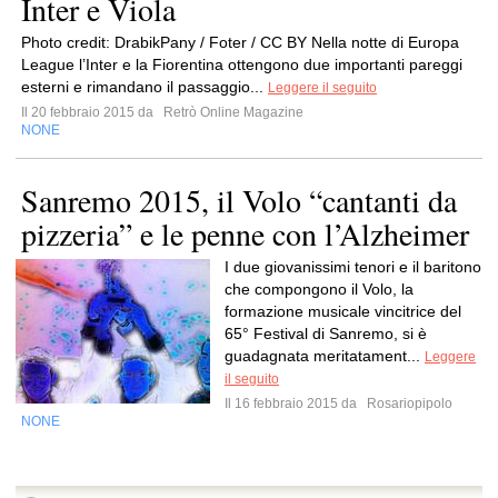
Inter e Viola
Photo credit: DrabikPany / Foter / CC BY Nella notte di Europa
League l’Inter e la Fiorentina ottengono due importanti pareggi
esterni e rimandano il passaggio...
Leggere il seguito
Il 20 febbraio 2015 da
Retrò Online Magazine
NONE
Sanremo 2015, il Volo “cantanti da
pizzeria” e le penne con l’Alzheimer
I due giovanissimi tenori e il baritono
che compongono il Volo, la
formazione musicale vincitrice del
65° Festival di Sanremo, si è
guadagnata meritatament...
Leggere
il seguito
Il 16 febbraio 2015 da
Rosariopipolo
NONE