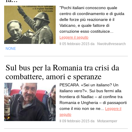
"Pochi italiani conoscono quale
centro di coordinamento e di guida
delle forze più reazionarie è il
Vaticano, e quale fattore di
corruzione esso costituisce...
Leggere il seguito
Il 05 febbraio 2015 da
Nwotruthresearch
NONE
Sul bus per la Romania tra crisi da
combattere, amori e speranze
PESCARA. «Sei un italiano? Un
italiano vero?». Sui bus fermi alla
frontiera di Nadlac – al confine tra
Romania e Ungheria – di passaporti
come il mio non se ne...
Leggere il
seguito
Il 09 febbraio 2015 da
Motasemper