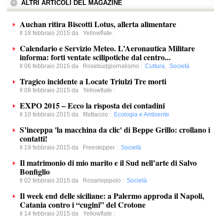
ALTRI ARTICOLI DEL MAGAZINE
Auchan ritira Biscotti Lotus, allerta alimentare
Il 18 febbraio 2015 da
Yellowflate
:
Calendario e Servizio Meteo. L’Aeronautica Militare
informa: forti ventate scilipotiche dal centro...
Il 06 febbraio 2015 da
Rosebudgiornalismo
:
Cultura
,
Società
Tragico incidente a Locate Triulzi Tre morti
Il 09 febbraio 2015 da
Yellowflate
:
EXPO 2015 – Ecco la risposta dei contadini
Il 10 febbraio 2015 da
Ilfattaccio
:
Ecologia e Ambiente
S’inceppa 'la macchina da clic' di Beppe Grillo: crollano i
contatti!
Il 19 febbraio 2015 da
Freeskipper
:
Società
Il matrimonio di mio marito e il Sud nell’arte di Salvo
Bonfiglio
Il 02 febbraio 2015 da
Rosariopipolo
:
Società
Il week end delle siciliane: a Palermo approda il Napoli,
Catania contro i “cugini” del Crotone
Il 14 febbraio 2015 da
Yellowflate
: