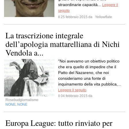
straordinarie capacità...
Leggere il
seguito
Il 25 febbraio 2015 da
Yellowflate
La trascrizione integrale
dell’apologia mattarelliana di Nichi
Vendola a...
“Noi avevamo un obiettivo politico
che era quello di impedire che il
Patto del Nazareno, che noi
consideriamo una fonte di
inquinamento della vita pubblica,...
Leggere il seguito
Il 04 febbraio 2015 da
Rosebudgiornalismo
NONE
NONE
,
Europa League: tutto rinviato per