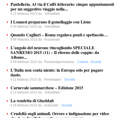
Pantelleria. Al via il Caffè letterario: cinque appuntamenti
per un suggestivo viaggio nella...
Il 21 febbraio 2015 da
Yellowflate
:
I Loanesi preparano il gemellaggio con Lione
Il 24 febbraio 2015 da
Yellowflate
:
Quando Cagliari – Roma regalava punti e spettacolo…
Il 08 febbraio 2015 da
Ilnazionale
:
L’angolo del neurone rincoglionito SPECIALE
SANREMO 2015 (11) – Il ritorno delle coppie: da
Albano...
Il 09 febbraio 2015 da
Rosebudgiornalismo
:
Cultura
,
Società
L’Italia non conta niente: in Europa solo per pagare
dazio.
Il 11 febbraio 2015 da
Freeskipper
:
Società
Carnevale sammarchese – Edizione 2015
Il 12 febbraio 2015 da
Yellowflate
:
La vendetta di Gheddafi
Il 16 febbraio 2015 da
Andrea86
:
Società
Crudeltà sugli animali. Orrore e indignazione per video