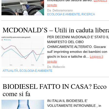
innovazioni del settore aereo.
Leggere il
seguito
Da
Deboramorano
ECOLOGIA E AMBIENTE
RICERCA
,
MCDONALD’S – Utili in caduta liber
PER DECENNI McDONALD E’ STATO IL
MANIFESTO DEL CIBO
CHIMICAMENTE ALTERATO. Giocare
sull’ imprinting emotivo dei bambini con
giochi in loco e tattiche di...
Leggere il
seguito
Da
Ilfattaccio
ATTUALITÀ
ECOLOGIA E AMBIENTE
,
BIODIESEL FATTO IN CASA? Ecco
come si fa
IN ITALIA IL BIODIESEL E’
VOLUTAMENTE INTROVABILE , in