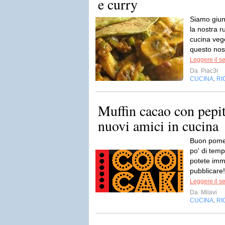
e curry
Siamo giun
la nostra r
cucina veg
questo nos
Leggere il s
Da
Piac3r
CUCINA
RI
,
Muffin cacao con pepit
nuovi amici in cucina
Buon pomer
po' di temp
potete imm
pubblicare! 
Leggere il s
Da
Milavi
CUCINA
RI
,