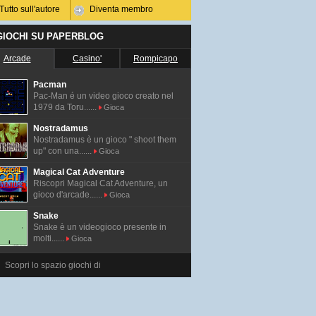
Tutto sull'autore
Diventa membro
 GIOCHI SU PAPERBLOG
Arcade
Casino'
Rompicapo
Pacman
Pac-Man é un video gioco creato nel
1979 da Toru......
Gioca
Nostradamus
Nostradamus è un gioco " shoot them
up" con una......
Gioca
Magical Cat Adventure
Riscopri Magical Cat Adventure, un
gioco d'arcade......
Gioca
Snake
Snake è un videogioco presente in
molti......
Gioca
Scopri lo spazio giochi di