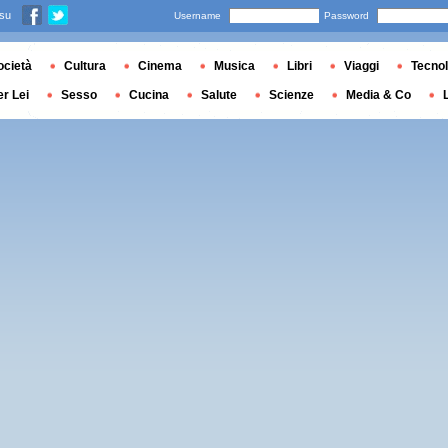
 su
Username
Password
ocietà
Cultura
Cinema
Musica
Libri
Viaggi
Tecnol
er Lei
Sesso
Cucina
Salute
Scienze
Media & Co