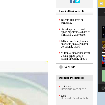
I suoi ultimi articoli
I
Biscotti alla pasta di
mandorle.
Torta Caprese, un dolce
tipico napoletano a base di
mandorle e cioccolato.
L'Estonian Kringle è una
specialità tipica dei paesi
del Grande Nord.
Muffin al cioccolato senza
uova e senza lattosio
ripieni di bacche di goji.
Vedi tutti
Dossier Paperblog
Cointreau
Bevande alcooliche
Latte
Bevande Analcooliche