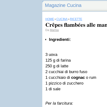
Magazine Cucina
HOME
›
CUCINA
›
RICETTE
Crêpes flambées alle man
Da
Marisa
Ingredienti:
3 uova
125 g di farina
250 g di latte
2 cucchiai di burro fuso
1 cucchiaio di
cognac
o rum
1 pizzico di zucchero
1 di sale
Per la farcitura: