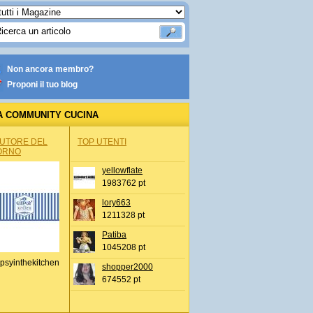
Non ancora membro?
Proponi il tuo blog
A COMMUNITY CUCINA
AUTORE DEL
TOP UTENTI
ORNO
yellowflate
1983762 pt
lory663
1211328 pt
Patiba
1045208 pt
psyinthekitchen
shopper2000
674552 pt