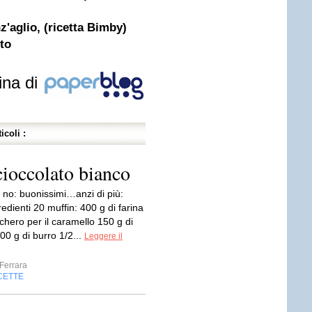
z'aglio, (ricetta Bimby)
tto
ina di
icoli :
cioccolato bianco
 no: buonissimi…anzi di più:
gredienti 20 muffin: 400 g di farina
chero per il caramello 150 g di
00 g di burro 1/2...
Leggere il
Ferrara
CETTE