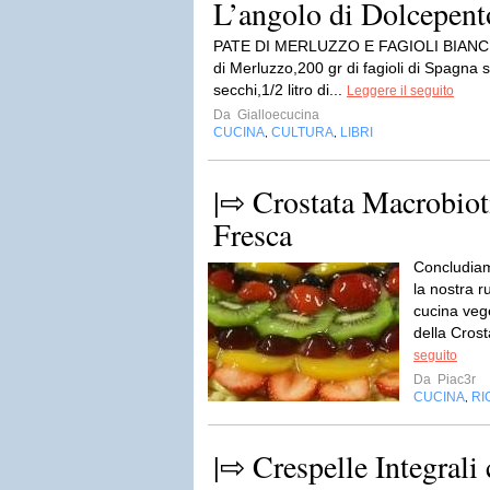
L’angolo di Dolcepent
PATE DI MERLUZZO E FAGIOLI BIANCHI p
di Merluzzo,200 gr di fagioli di Spagna 
secchi,1/2 litro di...
Leggere il seguito
Da
Gialloecucina
CUCINA
CULTURA
LIBRI
,
,
|⇨ Crostata Macrobioti
Fresca
Concludiam
la nostra r
cucina veg
della Crost
seguito
Da
Piac3r
CUCINA
RI
,
|⇨ Crespelle Integrali 