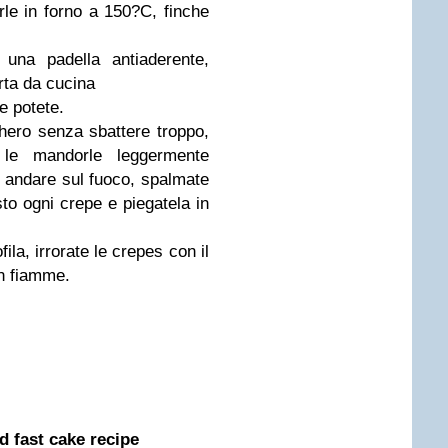
rle in forno a 150?C, finche
una padella antiaderente,
rta da cucina
e potete.
hero senza sbattere troppo,
 le mandorle leggermente
a andare sul fuoco, spalmate
o ogni crepe e piegatela in
fila, irrorate le crepes con il
in fiamme.
nd fast cake recipe