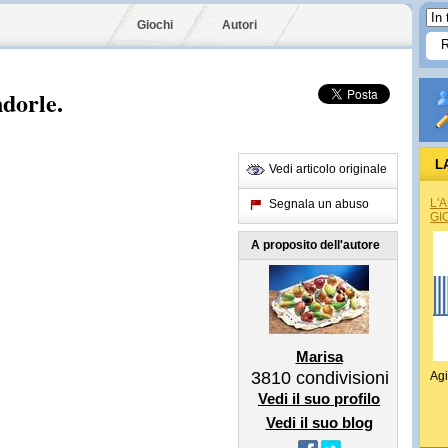
Giochi
Autori
dorle.
L
Vedi articolo originale
L'
Segnala un abuso
GI
A proposito dell'autore
Marisa
3810
condivisioni
Agi
Vedi il suo profilo
Vedi il suo blog