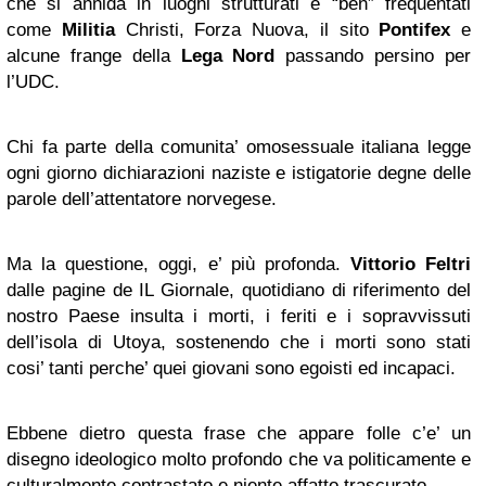
che si annida in luoghi strutturati e “ben” frequentati
come
Militia
Christi, Forza Nuova, il sito
Pontifex
e
alcune frange della
Lega Nord
passando persino per
l’UDC.
Chi fa parte della comunita’ omosessuale italiana legge
ogni giorno dichiarazioni naziste e istigatorie degne delle
parole dell’attentatore norvegese.
Ma la questione, oggi, e’ più profonda.
Vittorio Feltri
dalle pagine de IL Giornale, quotidiano di riferimento del
nostro Paese insulta i morti, i feriti e i sopravvissuti
dell’isola di Utoya, sostenendo che i morti sono stati
cosi’ tanti perche’ quei giovani sono egoisti ed incapaci.
Ebbene dietro questa frase che appare folle c’e’ un
disegno ideologico molto profondo che va politicamente e
culturalmente contrastato e niente affatto trascurato.