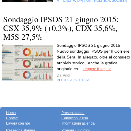
ATTUALITÀ
OPINIONI
POLITICA
SOCIETÀ
,
,
,
Sondaggio IPSOS 21 giugno 2015:
CSX 35,9% (+0,3%), CDX 35,6%,
M5S 27,5%
Sondaggio IPSOS 21 giugno 2015
Nuovo sondaggio IPSOS per Il Corriere
della Sera. In allegato, oltre al consueto
archivio storico, anche la grafica
originale co...
Leggere il seguito
Da
Andl
POLITICA
SOCIETÀ
,
Home
Presentazione
Contatti
Condizioni d'uso
Lavora con noi
Informazioni azienda
Rassegna stampa
Proponi il tuo blog