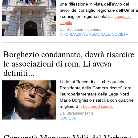
una riflessione in vista dell’avvio dei
lavori del consiglio regionale dell’Umbria
i consiglieri regionali eletti...
Leggere il
seguito
Da
Goodmorningumbria
INFORMAZIONE REGIONALE
SOCIETÀ
,
Borghezio condannato, dovrà risarcire
le associazioni di rom. Li aveva
definiti...
Li definì “facce di c… che qualche
Presidente della Camera riceve”: ora
l’europarlamentare della Lega Nord
Mario Borghezio risarcirà con qualche
migliaio d...
Leggere il seguito
Da
Stivalepensante
SOCIETÀ
Comunità Montana Valli del Verbano,