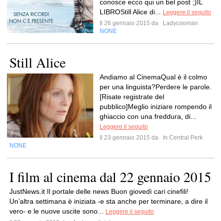
conosce ecco qui un bel post ;)IL
LIBROStill Alice di...
Leggere il seguito
Il 26 gennaio 2015 da
Ladycooman
NONE
Still Alice
Andiamo al CinemaQual è il colmo
per una linguista?Perdere le parole.
[Risate registrate del
pubblico]Meglio iniziare rompendo il
ghiaccio con una freddura, di...
Leggere il seguito
Il 23 gennaio 2015 da
In Central Perk
NONE
I film al cinema dal 22 gennaio 2015
JustNews.it Il portale delle news Buon giovedì cari cinefili!
Un’altra settimana è iniziata -e sta anche per terminare, a dire il
vero- e le nuove uscite sono...
Leggere il seguito