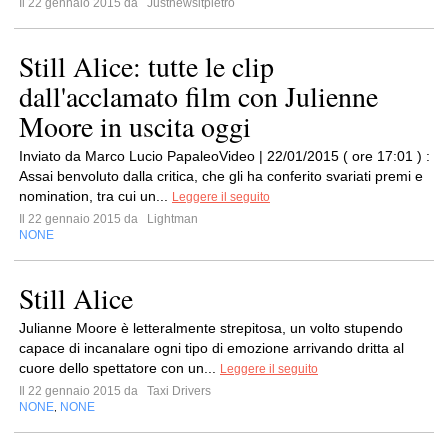
Il 22 gennaio 2015 da
Justnewsitpietro
Still Alice: tutte le clip
dall'acclamato film con Julienne
Moore in uscita oggi
Inviato da Marco Lucio PapaleoVideo | 22/01/2015 ( ore 17:01 ) :
Assai benvoluto dalla critica, che gli ha conferito svariati premi e
nomination, tra cui un...
Leggere il seguito
Il 22 gennaio 2015 da
Lightman
NONE
Still Alice
Julianne Moore è letteralmente strepitosa, un volto stupendo
capace di incanalare ogni tipo di emozione arrivando dritta al
cuore dello spettatore con un...
Leggere il seguito
Il 22 gennaio 2015 da
Taxi Drivers
NONE
NONE
,