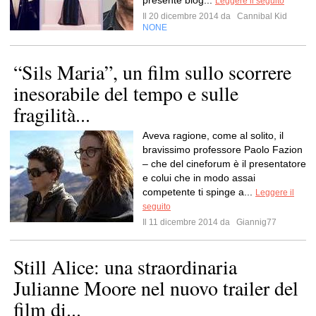
presente blog...
Leggere il seguito
Il 20 dicembre 2014 da
Cannibal Kid
NONE
“Sils Maria”, un film sullo scorrere
inesorabile del tempo e sulle
fragilità...
Aveva ragione, come al solito, il
bravissimo professore Paolo Fazion
– che del cineforum è il presentatore
e colui che in modo assai
competente ti spinge a...
Leggere il
seguito
Il 11 dicembre 2014 da
Giannig77
Still Alice: una straordinaria
Julianne Moore nel nuovo trailer del
film di...