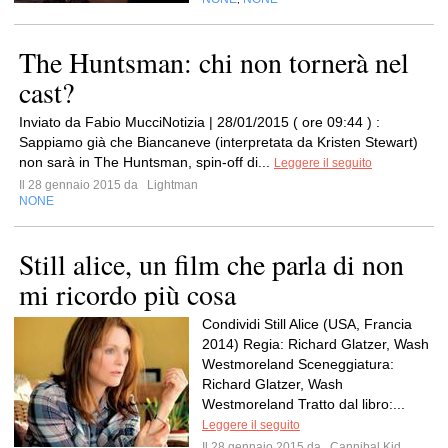
The Huntsman: chi non tornerà nel
cast?
Inviato da Fabio MucciNotizia | 28/01/2015 ( ore 09:44 ) :
Sappiamo già che Biancaneve (interpretata da Kristen Stewart)
non sarà in The Huntsman, spin-off di...
Leggere il seguito
Il 28 gennaio 2015 da
Lightman
NONE
Still alice, un film che parla di non
mi ricordo più cosa
Condividi Still Alice (USA, Francia
2014) Regia: Richard Glatzer, Wash
Westmoreland Sceneggiatura:
Richard Glatzer, Wash
Westmoreland Tratto dal libro:...
Leggere il seguito
Il 28 gennaio 2015 da
Cannibal Kid