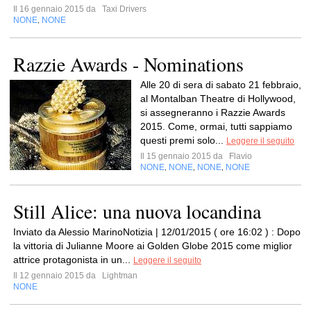
Il 16 gennaio 2015 da
Taxi Drivers
NONE
NONE
,
Razzie Awards - Nominations
Alle 20 di sera di sabato 21 febbraio,
al Montalban Theatre di Hollywood,
si assegneranno i Razzie Awards
2015. Come, ormai, tutti sappiamo
questi premi solo...
Leggere il seguito
Il 15 gennaio 2015 da
Flavio
NONE
NONE
NONE
NONE
,
,
,
Still Alice: una nuova locandina
Inviato da Alessio MarinoNotizia | 12/01/2015 ( ore 16:02 ) : Dopo
la vittoria di Julianne Moore ai Golden Globe 2015 come miglior
attrice protagonista in un...
Leggere il seguito
Il 12 gennaio 2015 da
Lightman
NONE