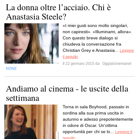
La donna oltre l’acciaio. Chi è
Anastasia Steele?
«I miei gusti sono molto singolari,
non capiresti». «Illuminami, allora».
Con questo breve dialogo si
chiudeva la conversazione fra
Christian Grey e Anastasia...
Leggere
il seguito
Il 22 gennaio 2015 da
Oggialcinemanet
NONE
Andiamo al cinema - le uscite della
settimana
Torna in sala Boyhood, passato in
sordina alla sua prima uscita in
autunno e adesso prepotentemente
in odore di Oscar. Un'ottima
opportunità per chi se lo...
Leggere il
seguito