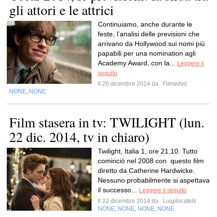
gli attori e le attrici
Continuiamo, anche durante le
feste, l’analisi delle previsioni che
arrivano da Hollywood sui nomi più
papabili per una nomination agli
Academy Award, con la...
Leggere il
seguito
Il 26 dicembre 2014 da
Filmedvd
NONE
NONE
,
Film stasera in tv: TWILIGHT (lun.
22 dic. 2014, tv in chiaro)
Twilight, Italia 1, ore 21,10. Tutto
cominciò nel 2008 con questo film
diretto da Catherine Hardwicke.
Nessuno probabilmente si aspettava
il successo...
Leggere il seguito
Il 22 dicembre 2014 da
Luigilocatelli
NONE
NONE
NONE
NONE
,
,
,