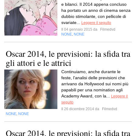
e bilanci. Il 2014 appena concluso
ha portato un anno di cinema senza
dubbio stimolante, con pellicole di
svariate...
Leggere il seguito
Il 04 gennaio 2015 da
Filmedvd
NONE
NONE
,
Oscar 2014, le previsioni: la sfida tra
gli attori e le attrici
Continuiamo, anche durante le
feste, l'analisi delle previsioni che
arrivano da Hollywood sui nomi più
papabili per una nomination agli
Academy Award, con la...
Leggere il
seguito
Il 26 dicembre 2014 da
Filmedvd
NONE
NONE
,
Oscar 2014, le previsioni: la sfida tra