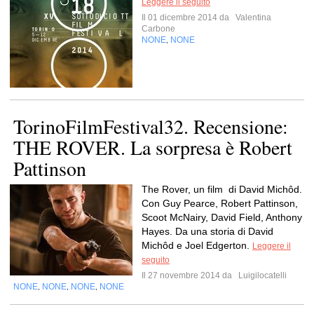
Leggere il seguito
Il 01 dicembre 2014 da
Valentina
Carbone
NONE
NONE
,
TorinoFilmFestival32. Recensione:
THE ROVER. La sorpresa è Robert
Pattinson
The Rover, un film di David Michôd.
Con Guy Pearce, Robert Pattinson,
Scoot McNairy, David Field, Anthony
Hayes. Da una storia di David
Michôd e Joel Edgerton.
Leggere il
seguito
Il 27 novembre 2014 da
Luigilocatelli
NONE
NONE
NONE
NONE
,
,
,