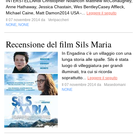
INTERSTELLARdi Christopher Nolancon Matthew McConaughey,
Anne Hathaway, Jessica Chastain, Wes BentleyCasey Affleck,
Michael Caine, Matt Damon2014 USA -...
Leggere il seguito
Il 07 novembre 2014 da
Veripaccheri
NONE
NONE
,
Recensione del film Sils Maria
In Engadina c’è un villaggio con una
lunga storia alle spalle. Sils è stata
luogo di villeggiatura per grandi
illuminati, tra cui si ricorda
soprattutto...
Leggere il seguito
Il 07 novembre 2014 da
Masedomani
NONE