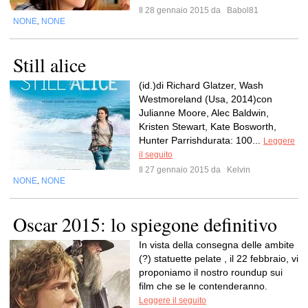
Il 28 gennaio 2015 da
Babol81
NONE
NONE
,
Still alice
(id.)di Richard Glatzer, Wash
Westmoreland (Usa, 2014)con
Julianne Moore, Alec Baldwin,
Kristen Stewart, Kate Bosworth,
Hunter Parrishdurata: 100...
Leggere
il seguito
Il 27 gennaio 2015 da
Kelvin
NONE
NONE
,
Oscar 2015: lo spiegone definitivo
In vista della consegna delle ambite
(?) statuette pelate , il 22 febbraio, vi
proponiamo il nostro roundup sui
film che se le contenderanno.
Leggere il seguito