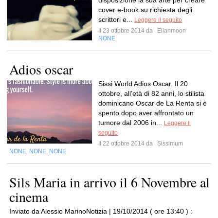
disposizione la sua arte per creare
cover e-book su richiesta degli
scrittori e...
Leggere il seguito
Il 23 ottobre 2014 da
Eilanmoon
NONE
Adios oscar
Sissi World Adios Oscar. Il 20
ottobre, all’età di 82 anni, lo stilista
dominicano Oscar de La Renta si è
spento dopo aver affrontato un
tumore dal 2006 in...
Leggere il
seguito
Il 22 ottobre 2014 da
Sissimum
NONE
NONE
NONE
,
,
Sils Maria in arrivo il 6 Novembre al
cinema
Inviato da Alessio MarinoNotizia | 19/10/2014 ( ore 13:40 ) :