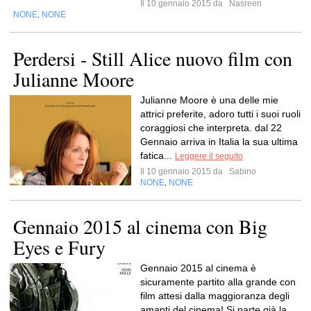
Il 10 gennaio 2015 da
Nasreen
NONE
NONE
,
Perdersi - Still Alice nuovo film con
Julianne Moore
Julianne Moore è una delle mie
attrici preferite, adoro tutti i suoi ruoli
coraggiosi che interpreta. dal 22
Gennaio arriva in Italia la sua ultima
fatica...
Leggere il seguito
Il 10 gennaio 2015 da
Sabino
NONE
NONE
,
Gennaio 2015 al cinema con Big
Eyes e Fury
Gennaio 2015 al cinema è
sicuramente partito alla grande con
film attesi dalla maggioranza degli
amanti del cinema! Si parte già la