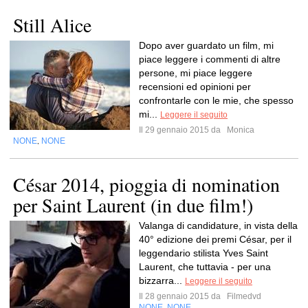
Still Alice
Dopo aver guardato un film, mi
piace leggere i commenti di altre
persone, mi piace leggere
recensioni ed opinioni per
confrontarle con le mie, che spesso
mi...
Leggere il seguito
Il 29 gennaio 2015 da
Monica
NONE
NONE
,
César 2014, pioggia di nomination
per Saint Laurent (in due film!)
Valanga di candidature, in vista della
40° edizione dei premi César, per il
leggendario stilista Yves Saint
Laurent, che tuttavia - per una
bizzarra...
Leggere il seguito
Il 28 gennaio 2015 da
Filmedvd
NONE
NONE
,