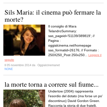
Sils Maria: il cinema può fermare la
morte?
Il consiglio di Mara
TelandroSummary:
sas_pageid='51139/389819'; //
Pagina :
oggialcinema.net/homepage
sas_formatid=26176; // Formato :
250X250_Post 250x250...
Leggere il
seguito
Il 05 novembre 2014 da
Oggialcinemanet
NONE
la morte torna a correre sul fiume...
Undertow (2004) rappresenta
l'esordio del dotato (ma forse un po'
discontinuo) David Gordon Green.
Racconta la storia di due fratelli,