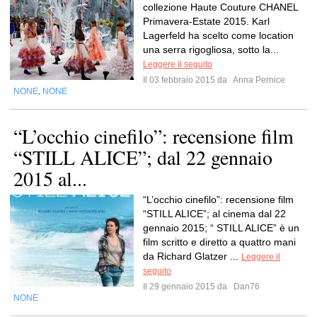
collezione Haute Couture CHANEL
Primavera-Estate 2015. Karl
Lagerfeld ha scelto come location
una serra rigogliosa, sotto la...
Leggere il seguito
Il 03 febbraio 2015 da
Anna Pernice
NONE
NONE
,
“L’occhio cinefilo”: recensione film
“STILL ALICE”; dal 22 gennaio
2015 al...
“L’occhio cinefilo”: recensione film
“STILL ALICE”; al cinema dal 22
gennaio 2015; “ STILL ALICE” è un
film scritto e diretto a quattro mani
da Richard Glatzer ...
Leggere il
seguito
Il 29 gennaio 2015 da
Dan76
NONE