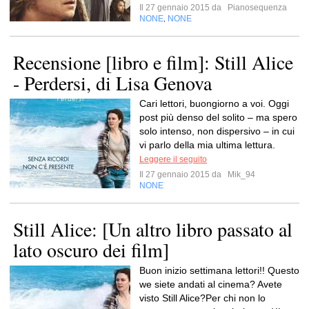
Il 27 gennaio 2015 da
Pianosequenza
NONE
NONE
,
Recensione [libro e film]: Still Alice
- Perdersi, di Lisa Genova
Cari lettori, buongiorno a voi. Oggi
post più denso del solito – ma spero
solo intenso, non dispersivo – in cui
vi parlo della mia ultima lettura.
Leggere il seguito
Il 27 gennaio 2015 da
Mik_94
NONE
Still Alice: [Un altro libro passato al
lato oscuro dei film]
Buon inizio settimana lettori!! Questo
we siete andati al cinema? Avete
visto Still Alice?Per chi non lo