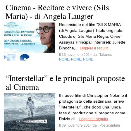
Cinema - Recitare e vivere (Sils
Maria) - di Angela Laugier
Recensione del film "SILS MARIA"
(di Angela Laugier) Titolo originale:
Clouds of Sils Maria Regia: Olivier
Assayas Principali interpreti: Juliette
Binoche,...
Leggere il seguito
Il 16 novembre 2014 da
Tafanus
NONE
NONE
NONE
,
,
“Interstellar” e le principali proposte
al Cinema
Il nuovo film di Christopher Nolan è il
protagonista della settimana: arriva
“Interstellar”, che dopo una lunga
fase di produzione si propone come
l’inizio di...
Leggere il seguito
Il 09 novembre 2014 da
Postscriptum