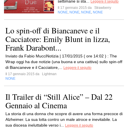
settimane si sta...
Leggere il seguito
Il 17 gennaio 2015 da
Strawberry
NONE
NONE
NONE
NONE
,
,
,
Lo spin-off di Biancaneve e il
Cacciatore: Emily Blunt in lizza,
Frank Darabont...
Inviato da Fabio MucciNotizia | 17/01/2015 ( ore 14:02 ) : The
Wrap oggi ha due notizie (una buona e una cattiva) sullo spin-off
di Biancaneve e il Cacciatore,...
Leggere il seguito
Il 17 gennaio 2015 da
Lightman
NONE
Il Trailer di “Still Alice” – Dal 22
Gennaio al Cinema
La storia di una donna che scopre di avere una forma precoce di
Alzheimer. La sua lotta contro un male atroce e inevitabile. La
sua discesa ineluttabile verso i...
Leggere il seguito