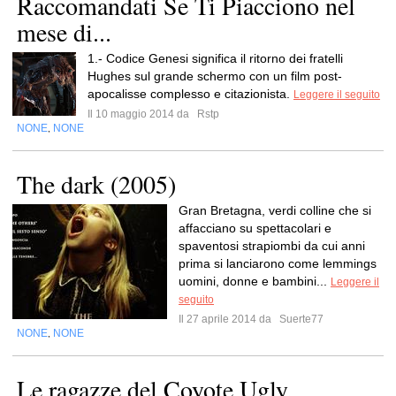
Raccomandati Se Ti Piacciono nel
mese di...
1.- Codice Genesi significa il ritorno dei fratelli
Hughes sul grande schermo con un film post-
apocalisse complesso e citazionista.
Leggere il seguito
Il 10 maggio 2014 da
Rstp
NONE
NONE
,
The dark (2005)
Gran Bretagna, verdi colline che si
affacciano su spettacolari e
spaventosi strapiombi da cui anni
prima si lanciarono come lemmings
uomini, donne e bambini...
Leggere il
seguito
Il 27 aprile 2014 da
Suerte77
NONE
NONE
,
Le ragazze del Coyote Ugly.