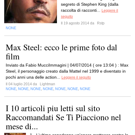
segreto di Stephen King (dalla
raccolta di racconti...
Leggere il
seguito
Il 19 agosto 2014 da
Rstp
NONE
Max Steel: ecco le prime foto dal
film
Inviato da Fabio MucciImmagini | 04/07/2014 ( ore 13:04 ) : Max
Steel, il personaggio creato dalla Mattel nel 1999 e diventato in
pochi anni una delle action...
Leggere il seguito
Il 04 luglio 2014 da
Lightman
NONE
NONE
NONE
NONE
NONE
NONE
NONE
,
,
,
,
,
,
I 10 articoli piu letti sul sito
Raccomandati Se Ti Piacciono nel
mese di...