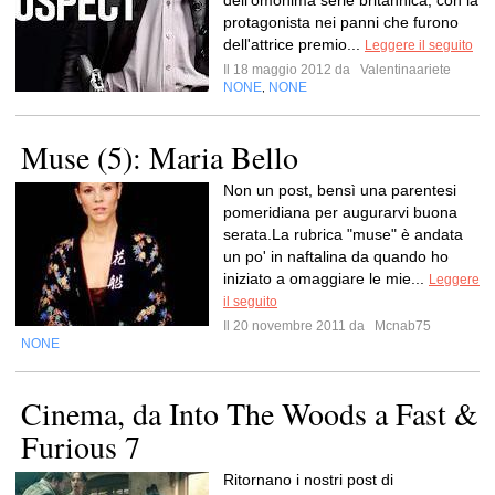
dell'omonima serie britannica, con la
protagonista nei panni che furono
dell'attrice premio...
Leggere il seguito
Il 18 maggio 2012 da
Valentinaariete
NONE
NONE
,
Muse (5): Maria Bello
Non un post, bensì una parentesi
pomeridiana per augurarvi buona
serata.La rubrica "muse" è andata
un po' in naftalina da quando ho
iniziato a omaggiare le mie...
Leggere
il seguito
Il 20 novembre 2011 da
Mcnab75
NONE
Cinema, da Into The Woods a Fast &
Furious 7
Ritornano i nostri post di