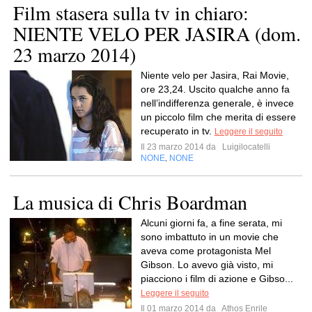
Film stasera sulla tv in chiaro:
NIENTE VELO PER JASIRA (dom.
23 marzo 2014)
Niente velo per Jasira, Rai Movie,
ore 23,24. Uscito qualche anno fa
nell’indifferenza generale, è invece
un piccolo film che merita di essere
recuperato in tv.
Leggere il seguito
Il 23 marzo 2014 da
Luigilocatelli
NONE
NONE
,
La musica di Chris Boardman
Alcuni giorni fa, a fine serata, mi
sono imbattuto in un movie che
aveva come protagonista Mel
Gibson. Lo avevo già visto, mi
piacciono i film di azione e Gibso...
Leggere il seguito
Il 01 marzo 2014 da
Athos Enrile