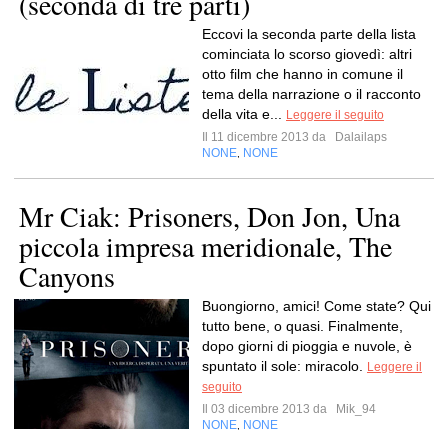
(seconda di tre parti)
Eccovi la seconda parte della lista
cominciata lo scorso giovedì: altri
otto film che hanno in comune il
tema della narrazione o il racconto
della vita e...
Leggere il seguito
Il 11 dicembre 2013 da
Dalailaps
NONE
NONE
,
Mr Ciak: Prisoners, Don Jon, Una
piccola impresa meridionale, The
Canyons
Buongiorno, amici! Come state? Qui
tutto bene, o quasi. Finalmente,
dopo giorni di pioggia e nuvole, è
spuntato il sole: miracolo.
Leggere il
seguito
Il 03 dicembre 2013 da
Mik_94
NONE
NONE
,