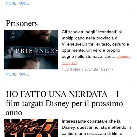
NONE
NONE
,
Prisoners
Gli scheletri negli “scantinati” si
moltiplicano nella provincia di
VilleneuveUn thriller teso, oscuro e
opprimente. Un vero e proprio
pugno nello stomaco, che...
Leggere
il seguito
Il 02 febbraio 2014 da
Ussy77
NONE
NONE
,
HO FATTO UNA NERDATA – I
film targati Disney per il prossimo
anno
Interessante constatare che la
Disney, quest’anno, sta mettendo in
cantiere una corazzata di film e,