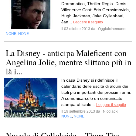
Drammatico, Thriller Regia: Denis
Villeneuve Cast: Erin Gerasimovich,
Hugh Jackman, Jake Gyllenhaal,
Jan...
Leggere il seguito
Il 03 ottobre 2013 da
Oggialcinemanet
NONE
NONE
,
La Disney - anticipa Maleficent con
Angelina Jolie, mentre slittano più in
là i...
In casa Disney si ridefinisce il
calendario delle uscite di alcuni dei
titoli più importanti dei prossimi anni.
A comunicarcelo un comunicato
stampa ufficiale...
Leggere il seguito
Il 19 settembre 2013 da
Nicoladki
NONE
NONE
,
Nuvole di Celluloide – Thor: The