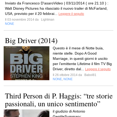
Inviato da Francesco D'asaroVideo | 03/11/2014 ( ore 21:10 ) :
Walt Disney Pictures ha rilasciato il nuovo trailer di McFarland,
USA, previsto per il 20 febbrai...
Leggere il seguito
Il 03 novembre 2014 da
Lightman
NONE
Big Driver (2014)
Questo è il mese di Notte buia,
niente stelle. Dopo A Good
Marriage, in questi giorni è uscito
per l'emittente Lifetime il film TV Big
Driver, diretto dal...
Leggere il seguito
Il 26 ottobre 2014 da
Babol81
NONE
NONE
,
Third Person di P. Haggis: “tre storie
passionali, un unico sentimento”
il giudizio di Antonio
GentileSummary: