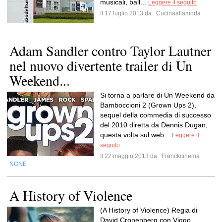
musicali, ball...
Leggere il seguito
Il 17 luglio 2013 da
Cucinaallamoda
Adam Sandler contro Taylor Lautner
nel nuovo divertente trailer di Un
Weekend...
Si torna a parlare di Un Weekend da
Bamboccioni 2 (Grown Ups 2),
sequel della commedia di successo
del 2010 diretta da Dennis Dugan,
questa volta sul web...
Leggere il
seguito
Il 22 maggio 2013 da
Frenckcinema
NONE
A History of Violence
(A History of Violence) Regia di
David Cronenberg con Viggo