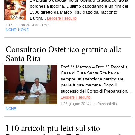
1.- L'ultimo capodanno un'opera grottesca contro la
borghesia ipocrita. L'ultimo capodanno è un film del
1998 diretto da Marco Risi, tratto dal racconto
L'ultim...
Leggere il seguito
Il 16 giugno 2014 da
Rstp
NONE
NONE
,
Consultorio Ostetrico gratuito alla
Santa Rita
Prof. V. Mazzon – Dott. V. RoccoLa
Casa di Cura Santa Rita ha da
sempre un’attenzione particolare
per le future mamme. Dopo il
successo del Corso di Preparazion...
Leggere il seguito
Il 06 giugno 2014 da
Russoniello
NONE
I 10 articoli piu letti sul sito