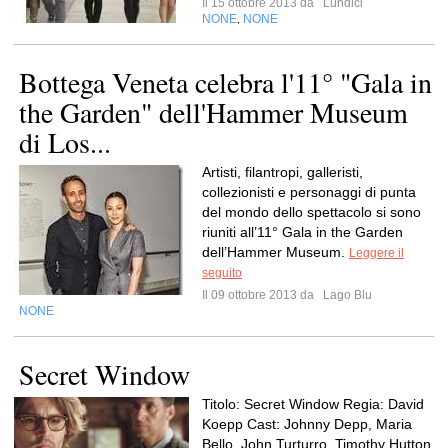
Il 15 ottobre 2013 da
Lundici
NONE
NONE
,
Bottega Veneta celebra l'11° "Gala in
the Garden" dell'Hammer Museum
di Los...
Artisti, filantropi, galleristi,
collezionisti e personaggi di punta
del mondo dello spettacolo si sono
riuniti all’11° Gala in the Garden
dell’Hammer Museum.
Leggere il
seguito
Il 09 ottobre 2013 da
Lago Blu
NONE
Secret Window
Titolo: Secret Window Regia: David
Koepp Cast: Johnny Depp, Maria
Bello, John Turturro, Timothy Hutton