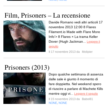
Film, Prisoners – La recensione
Davide Romano vedi altri articoli 17
novembre 2013 12:00 8 Flares
Filament.io Made with Flare More
Info'> 8 Flares × La trama Keller
Dover (Hugh Jackman...
Leggere il
seguito
Il 17 novembre 2013 da
Molipier
Prisoners (2013)
Dopo qualche settimana di assenza
dalle sale è giunto il momento di
fare doppietta. Nel weekend spero
di riuscire a parlare di Machete Kills
mentre oggi vi...
Leggere il seguito
Il 15 novembre 2013 da
Babol81
NONE
NONE
,