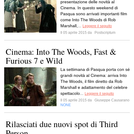
presentazione delle novità al
Cinema. In questo weekend di
Pasqua sono arrivati importanti film
come Into The Woods di Rob
Marshall,...
Leggere il seguito
Il 05 aprile 2015 da
Postscriptum
Cinema: Into The Woods, Fast &
Furious 7 e Wild
La settimana di Pasqua porta con sé
grandi novità al Cinema: arriva Into
The Woods, il film diretto da Rob
Marshall e adattamento del celebre
spettacolo...
Leggere il seguito
Il 05 aprile 2015 da
Giuseppe Causarano
NONE
Rilasciati due nuovi spot di Third
Person