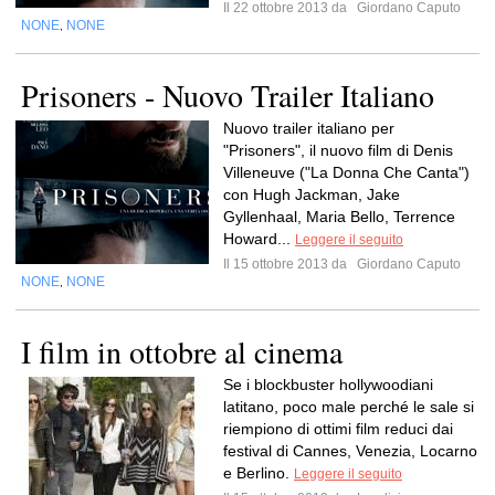
Il 22 ottobre 2013 da
Giordano Caputo
NONE
NONE
,
Prisoners - Nuovo Trailer Italiano
Nuovo trailer italiano per
"Prisoners", il nuovo film di Denis
Villeneuve ("La Donna Che Canta")
con Hugh Jackman, Jake
Gyllenhaal, Maria Bello, Terrence
Howard...
Leggere il seguito
Il 15 ottobre 2013 da
Giordano Caputo
NONE
NONE
,
I film in ottobre al cinema
Se i blockbuster hollywoodiani
latitano, poco male perché le sale si
riempiono di ottimi film reduci dai
festival di Cannes, Venezia, Locarno
e Berlino.
Leggere il seguito