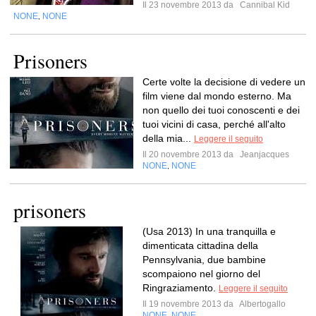
Il 23 novembre 2013 da
Cannibal Kid
NONE
NONE
,
Prisoners
Certe volte la decisione di vedere un
film viene dal mondo esterno. Ma
non quello dei tuoi conoscenti e dei
tuoi vicini di casa, perché all'alto
della mia...
Leggere il seguito
Il 20 novembre 2013 da
Jeanjacques
NONE
NONE
,
prisoners
(Usa 2013) In una tranquilla e
dimenticata cittadina della
Pennsylvania, due bambine
scompaiono nel giorno del
Ringraziamento.
Leggere il seguito
Il 19 novembre 2013 da
Albertogallo
NONE
NONE
,