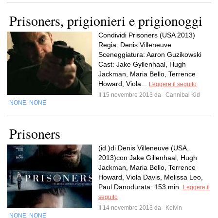
Prisoners, prigionieri e prigionoggi
Condividi Prisoners (USA 2013)
Regia: Denis Villeneuve
Sceneggiatura: Aaron Guzikowski
Cast: Jake Gyllenhaal, Hugh
Jackman, Maria Bello, Terrence
Howard, Viola...
Leggere il seguito
Il 15 novembre 2013 da
Cannibal Kid
NONE
NONE
,
Prisoners
(id.)di Denis Villeneuve (USA,
2013)con Jake Gillenhaal, Hugh
Jackman, Maria Bello, Terrence
Howard, Viola Davis, Melissa Leo,
Paul Danodurata: 153 min.
Leggere il
seguito
Il 14 novembre 2013 da
Kelvin
NONE
NONE
,