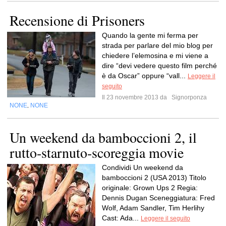
Recensione di Prisoners
Quando la gente mi ferma per
strada per parlare del mio blog per
chiedere l’elemosina e mi viene a
dire “devi vedere questo film perché
è da Oscar” oppure “vall...
Leggere il
seguito
Il 23 novembre 2013 da
Signorponza
NONE
NONE
,
Un weekend da bamboccioni 2, il
rutto-starnuto-scoreggia movie
Condividi Un weekend da
bamboccioni 2 (USA 2013) Titolo
originale: Grown Ups 2 Regia:
Dennis Dugan Sceneggiatura: Fred
Wolf, Adam Sandler, Tim Herlihy
Cast: Ada...
Leggere il seguito