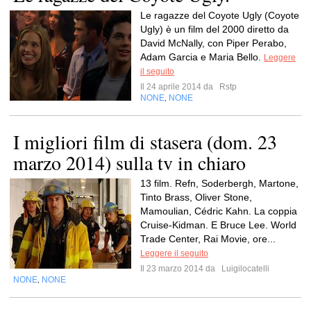
Le ragazze del Coyote Ugly (Coyote
Ugly) è un film del 2000 diretto da
David McNally, con Piper Perabo,
Adam Garcia e Maria Bello.
Leggere
il seguito
Il 24 aprile 2014 da
Rstp
NONE
NONE
,
I migliori film di stasera (dom. 23
marzo 2014) sulla tv in chiaro
13 film. Refn, Soderbergh, Martone,
Tinto Brass, Oliver Stone,
Mamoulian, Cédric Kahn. La coppia
Cruise-Kidman. E Bruce Lee. World
Trade Center, Rai Movie, ore...
Leggere il seguito
Il 23 marzo 2014 da
Luigilocatelli
NONE
NONE
,