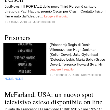
JustNews.it Il PORTALE delle news Third Person è scritto e
diretto da Paul Haggis, premio Oscar per Crash: Contatto fisico. Il
film è nato dall’idea del...
Leggere il seguito
Il 17 marzo 2015 da
Justnewsitpietro
Prisoners
(Prisoners) Regia di Denis
Villeneuve con Hugh Jackman
(Keller Dover), Jake Gyllenhaal
(Detective Loki), Maria Bello (Grace
Dover), Terrence Howard (Franklin...
Leggere il seguito
Il 22 gennaio 2015 da
Nehovistecose
NONE
NONE
,
McFarland, USA: un nuovo spot
televisivo esteso disponibile on line
Inviato da Francesco D'asaroVideo | 13/01/2015 ( ore 19:57 ) :