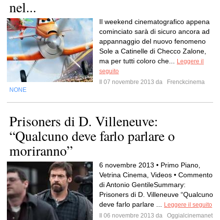
nel...
Il weekend cinematografico appena
cominciato sarà di sicuro ancora ad
appannaggio del nuovo fenomeno
Sole a Catinelle di Checco Zalone,
ma per tutti coloro che...
Leggere il
seguito
Il 07 novembre 2013 da
Frenckcinema
NONE
Prisoners di D. Villeneuve:
“Qualcuno deve farlo parlare o
moriranno”
6 novembre 2013 • Primo Piano,
Vetrina Cinema, Videos • Commento
di Antonio GentileSummary:
Prisoners di D. Villeneuve “Qualcuno
deve farlo parlare ...
Leggere il seguito
Il 06 novembre 2013 da
Oggialcinemanet