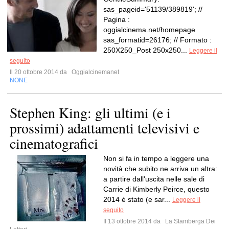
sas_pageid='51139/389819'; //
Pagina :
oggialcinema.net/homepage
sas_formatid=26176; // Formato :
250X250_Post 250x250...
Leggere il
seguito
Il 20 ottobre 2014 da
Oggialcinemanet
NONE
Stephen King: gli ultimi (e i
prossimi) adattamenti televisivi e
cinematografici
Non si fa in tempo a leggere una
novità che subito ne arriva un altra:
a partire dall'uscita nelle sale di
Carrie di Kimberly Peirce, questo
2014 è stato (e sar...
Leggere il
seguito
Il 13 ottobre 2014 da
La Stamberga Dei