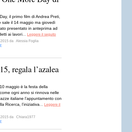
y, il primo film di Andrea Preti,
e sale il 14 maggio ma giovedì
tato presentato in anteprima ad
tti ai lavori...
Leggere il seguito
o 2015 da
Alessia Foglia
E
5, regala l’azalea
0 maggio è la festa della
me ogni anno si rinnova nelle
iazze italiane l’appuntamento con
la Ricerca, l’iniziativa...
Leggere il
o 2015 da
Chiara1977
E