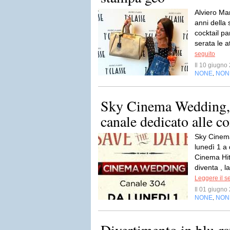
Alviero Mar
anni della
cocktail pa
serata le a
seguito
Il 10 giugn
NONE
NON
,
Sky Cinema Wedding, s
canale dedicato alle 
Sky Cinema
lunedì 1 a
Cinema Hit
diventa , l
Leggere il s
Il 01 giugn
NONE
NON
,