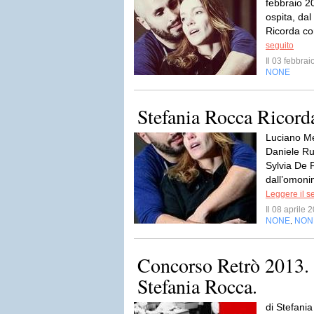
febbraio 20
ospita, dal
Ricorda con
seguito
Il 03 febbra
NONE
Stefania Rocca Ricord
Luciano Me
Daniele Ru
Sylvia De F
dall’omoni
Leggere il s
Il 08 aprile
NONE
NON
,
Concorso Retrò 2013. I
Stefania Rocca.
di Stefan