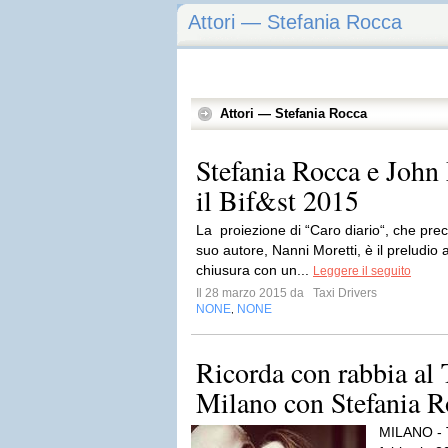
Attori — Stefania Rocca
Attori — Stefania Rocca
Stefania Rocca e Joh
il Bif&st 2015
La proiezione di “Caro diario“, che pre
suo autore, Nanni Moretti, è il preludio
chiusura con un...
Leggere il seguito
Il 28 marzo 2015 da
Taxi Drivers
NONE
NONE
,
Ricorda con rabbia al 
Milano con Stefania R
MILANO - T