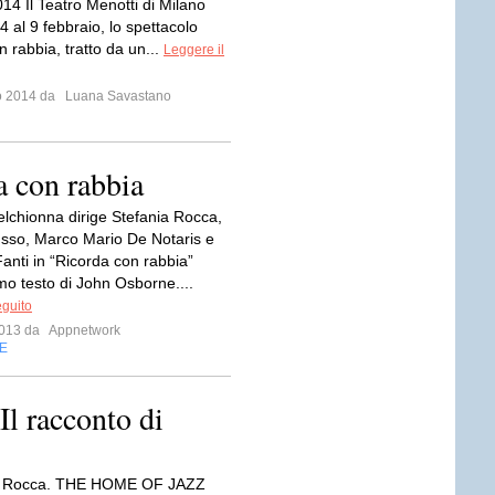
14 Il Teatro Menotti di Milano
 4 al 9 febbraio, lo spettacolo
 rabbia, tratto da un...
Leggere il
io 2014 da
Luana Savastano
a con rabbia
lchionna dirige Stefania Rocca,
sso, Marco Mario De Notaris e
anti in “Ricorda con rabbia”
mo testo di John Osborne....
eguito
 2013 da
Appnetwork
E
l racconto di
ia Rocca. THE HOME OF JAZZ