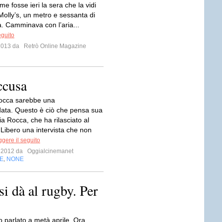
e fosse ieri la sera che la vidi
Molly’s, un metro e sessanta di
a. Camminava con l’aria...
eguito
 2013 da
Retrò Online Magazine
ccusa
Rocca sarebbe una
ta. Questo è ciò che pensa sua
via Rocca, che ha rilasciato al
 Libero una intervista che non
gere il seguito
o 2012 da
Oggialcinemanet
E
NONE
,
i dà al rugby. Per
o parlato a metà aprile. Ora