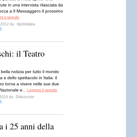
ute in una intervista rilasciata da
occa a Il Messaggero.Il prossimo
e il seguito
o 2012 da
Ilgrillotalpa
E
chi: il Teatro
ella notizia per tutto il mondo
a e dello spettacolo in Italia: il
eo torna a vivere nelle sue due
 Nazionale e...
Leggere il seguito
o 2015 da
Dfalcicchio
E
a i 25 anni della