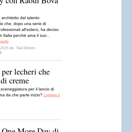
ay con Raoul Bova
architetto dal talento
io che, dopo una serie di
ofessionali all’estero, ha deciso
in Italia perché ama il suo...
eguito
o 2015 da
Taxi Drivers
E
 per lecheri che
 di creme
sceneggiatura per il lancio di
ma da che parte inizio?
Leggere il
m One More Day di