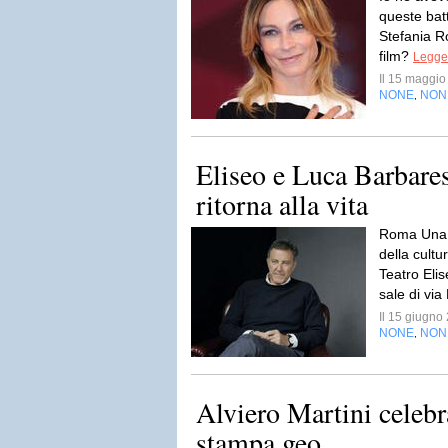
queste batt
Stefania R
film?
Legger
Il 15 maggi
NONE
NON
,
Eliseo e Luca Barbares
ritorna alla vita
Roma Una b
della cultur
Teatro Elis
sale di via
Il 15 giugn
NONE
NON
,
Alviero Martini celebr
stampa geo