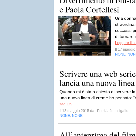
Divertimento in blu-r
e Paola Cortellesi
Una donna 
straordinar
successi pr
di tornare 
Leggere il s
Il 17 maggi
NONE
NON
,
Scrivere una web serie
lancia una nuova linea
Quando mi è stato chiesto di scrivere la 
una nuova linea di creme ho pensato: “
seguito
Il 13 maggio 2015 da
Patriziafinuccigallo
NONE
NONE
,
All’anteprima del fil