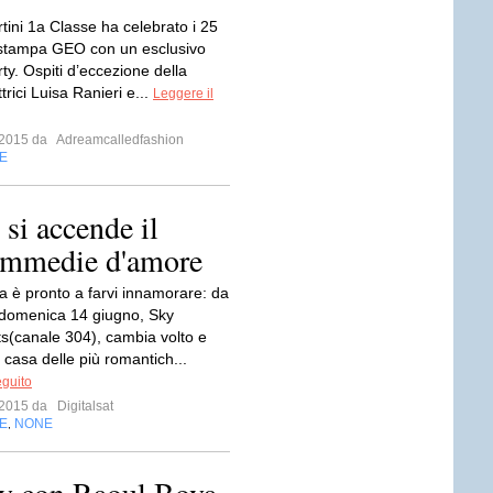
tini 1a Classe ha celebrato i 25
 stampa GEO con un esclusivo
rty. Ospiti d’eccezione della
ttrici Luisa Ranieri e...
Leggere il
o 2015 da
Adreamcalledfashion
E
i accende il
commedie d'amore
 è pronto a farvi innamorare: da
 domenica 14 giugno, Sky
s(canale 304), cambia volto e
a casa delle più romantich...
eguito
o 2015 da
Digitalsat
E
NONE
,