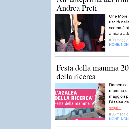
Andrea Preti
One More Da
uscirà nell
scorso è s
amici e adde
Il 09 maggi
NONE
NON
,
Festa della mamma 201
della ricerca
Domenica 1
mamma e co
maggiori p
l’Azalea del
seguito
Il 06 maggi
NONE
NON
,