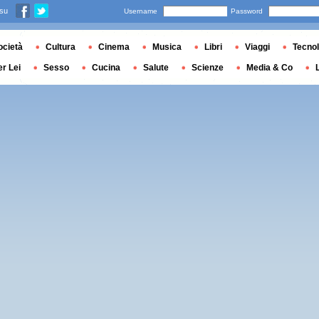
 su
Username
Password
ocietà
Cultura
Cinema
Musica
Libri
Viaggi
Tecnol
er Lei
Sesso
Cucina
Salute
Scienze
Media & Co