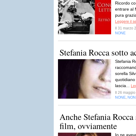
Ricordo com
entrare al 
pura grazi
Leggere il s
Il 31 marzo
NONE
Stefania Rocca sotto a
Stefania 
raccomanda
sorella Sil
quotidiano
lascia...
Leg
Il 26 maggi
NONE
NON
,
Anche Stefania Rocca s
film, ovviamente
Io ne avev