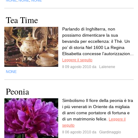
NONE
NONE
NONE
,
,
Tea Time
Parlando di Inghilterra, non
possiamo dimenticare la sua
bevanda per eccellenza: il Thè. Un
po’ di storia Nel 1600 La Regina
Elisabetta concesse l’autorizzazion...
Leggere il seguito
Il 09 agosto 2010 da
Lalenene
NONE
Peonia
Simbolismo Il fiore della peonia è tra
i più venerati in Oriente da migliaia
di anni come portatore di fortuna e
di un matrimonio felice.
Leggere il
seguito
Il 06 agosto 2010 da
Giardinaggio