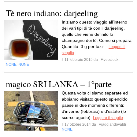
Tè nero indiano: darjeeling
Iniziamo questo viaggio all’interno
dei vari tipi di tè con il darjeeling,
quello che viene definito lo
champagne dei tè. Come si prepara
Quantità: 3 g per tazz...
Leggere il
seguito
Il 11 febbraio 2015 da
Fiveoclock
NONE
NONE
,
magico SRI LANKA – 1°parte
Questa volta ci siamo separate ed
abbiamo visitato questo splendido
paese in due momenti differenti:
d’inverno (febbraio) e d’estate (lo
scorso agosto).
Leggere il seguito
Il 17 ottobre 2014 da
Viaggiandovaldi
NONE