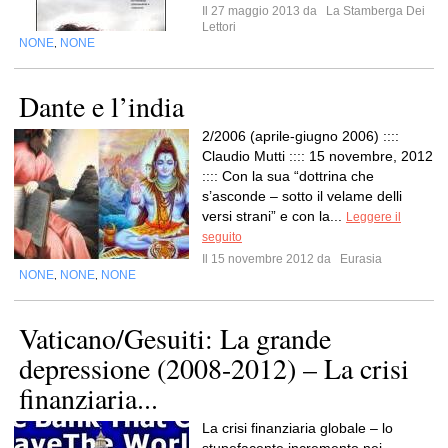
Il 27 maggio 2013 da
La Stamberga Dei
Lettori
NONE
NONE
,
Dante e l’india
2/2006 (aprile-giugno 2006) ::::
Claudio Mutti :::: 15 novembre, 2012
:::: Con la sua “dottrina che
s’asconde – sotto il velame delli
versi strani” e con la...
Leggere il
seguito
Il 15 novembre 2012 da
Eurasia
NONE
NONE
NONE
,
,
Vaticano/Gesuiti: La grande
depressione (2008-2012) – La crisi
finanziaria...
La crisi finanziaria globale – lo