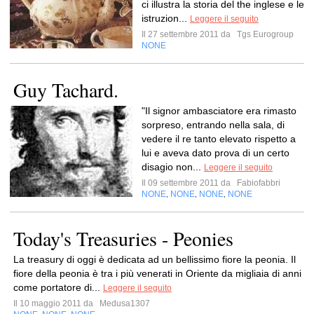
ci illustra la storia del the inglese e le
istruzion...
Leggere il seguito
Il 27 settembre 2011 da
Tgs Eurogroup
NONE
Guy Tachard.
"Il signor ambasciatore era rimasto
sorpreso, entrando nella sala, di
vedere il re tanto elevato rispetto a
lui e aveva dato prova di un certo
disagio non...
Leggere il seguito
Il 09 settembre 2011 da
Fabiofabbri
NONE
NONE
NONE
NONE
,
,
,
Today's Treasuries - Peonies
La treasury di oggi è dedicata ad un bellissimo fiore la peonia. Il
fiore della peonia è tra i più venerati in Oriente da migliaia di anni
come portatore di...
Leggere il seguito
Il 10 maggio 2011 da
Medusa1307