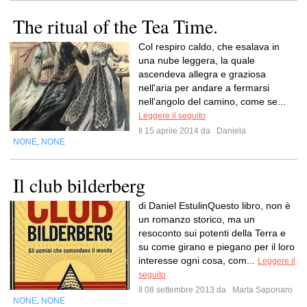
The ritual of the Tea Time.
Col respiro caldo, che esalava in
una nube leggera, la quale
ascendeva allegra e graziosa
nell'aria per andare a fermarsi
nell'angolo del camino, come se...
Leggere il seguito
Il 15 aprile 2014 da
Daniela
NONE
NONE
,
Il club bilderberg
di Daniel EstulinQuesto libro, non è
un romanzo storico, ma un
resoconto sui potenti della Terra e
su come girano e piegano per il loro
interesse ogni cosa, com...
Leggere il
seguito
Il 08 settembre 2013 da
Marta Saponaro
NONE
NONE
,