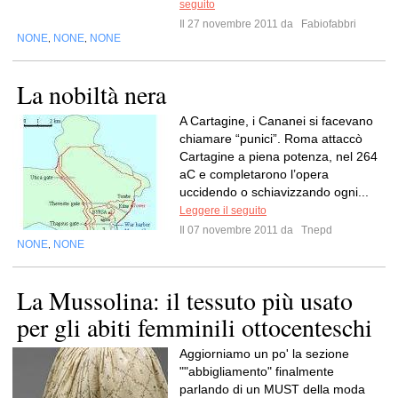
seguito
Il 27 novembre 2011 da
Fabiofabbri
NONE
NONE
NONE
,
,
La nobiltà nera
A Cartagine, i Cananei si facevano
chiamare “punici”. Roma attaccò
Cartagine a piena potenza, nel 264
aC e completarono l’opera
uccidendo o schiavizzando ogni...
Leggere il seguito
Il 07 novembre 2011 da
Tnepd
NONE
NONE
,
La Mussolina: il tessuto più usato
per gli abiti femminili ottocenteschi
Aggiorniamo un po' la sezione
""abbigliamento" finalmente
parlando di un MUST della moda