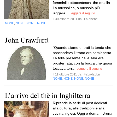
femminile ottocentesca: the muslin.
La mussolina, o mussola più
leggera...
Leggere il seguito
Il 30 ottobre 2011 da
Lalenene
NONE
NONE
NONE
NONE
,
,
,
John Crawfurd.
"Quando siamo entrati la tenda che
nascondeva il trono era semiaperta.
La folla presente nella sala era
prosternata, con la bocca che quasi
toccava terra.
Leggere il seguito
Il 11 ottobre 2011 da
Fabiofabbri
NONE
NONE
NONE
NONE
,
,
,
L’arrivo del thè in Inghilterra
Riprende la serie di post dedicati
alla cultura, alle tradizioni e alla
cucina inglesi. Oggi e domani Bruna