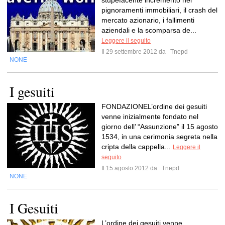
stupefacente incremento nei
pignoramenti immobiliari, il crash del
mercato azionario, i fallimenti
aziendali e la scomparsa de...
Leggere il seguito
Il 29 settembre 2012 da
Tnepd
NONE
I gesuiti
FONDAZIONEL’ordine dei gesuiti
venne inizialmente fondato nel
giorno dell’ “Assunzione” il 15 agosto
1534, in una cerimonia segreta nella
cripta della cappella...
Leggere il
seguito
Il 15 agosto 2012 da
Tnepd
NONE
I Gesuiti
L’ordine dei gesuiti venne