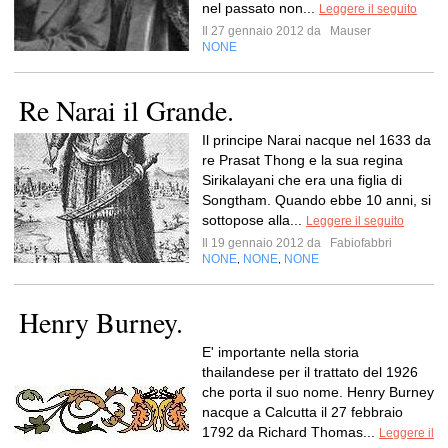
nel passato non...
Leggere il seguito
Il 27 gennaio 2012 da
Mauser
NONE
Re Narai il Grande.
Il principe Narai nacque nel 1633 da
re Prasat Thong e la sua regina
Sirikalayani che era una figlia di
Songtham. Quando ebbe 10 anni, si
sottopose alla...
Leggere il seguito
Il 19 gennaio 2012 da
Fabiofabbri
NONE
NONE
NONE
,
,
Henry Burney.
E' importante nella storia
thailandese per il trattato del 1926
che porta il suo nome. Henry Burney
nacque a Calcutta il 27 febbraio
1792 da Richard Thomas...
Leggere il