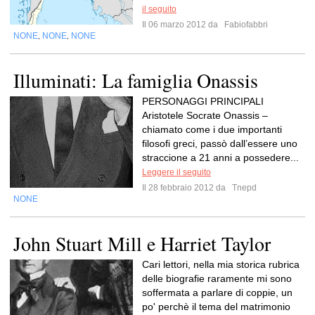
il seguito
Il 06 marzo 2012 da
Fabiofabbri
NONE
NONE
NONE
,
,
Illuminati: La famiglia Onassis
PERSONAGGI PRINCIPALI
Aristotele Socrate Onassis –
chiamato come i due importanti
filosofi greci, passò dall’essere uno
straccione a 21 anni a possedere...
Leggere il seguito
Il 28 febbraio 2012 da
Tnepd
NONE
John Stuart Mill e Harriet Taylor
Cari lettori, nella mia storica rubrica
delle biografie raramente mi sono
soffermata a parlare di coppie, un
po' perchè il tema del matrimonio