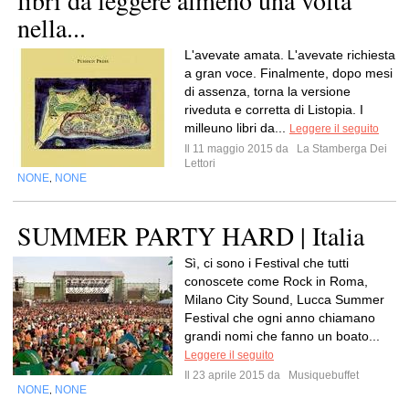
libri da leggere almeno una volta
nella...
L'avevate amata. L'avevate richiesta
a gran voce. Finalmente, dopo mesi
di assenza, torna la versione
riveduta e corretta di Listopia. I
milleuno libri da...
Leggere il seguito
Il 11 maggio 2015 da
La Stamberga Dei
Lettori
NONE
NONE
,
SUMMER PARTY HARD | Italia
Sì, ci sono i Festival che tutti
conoscete come Rock in Roma,
Milano City Sound, Lucca Summer
Festival che ogni anno chiamano
grandi nomi che fanno un boato...
Leggere il seguito
Il 23 aprile 2015 da
Musiquebuffet
NONE
NONE
,