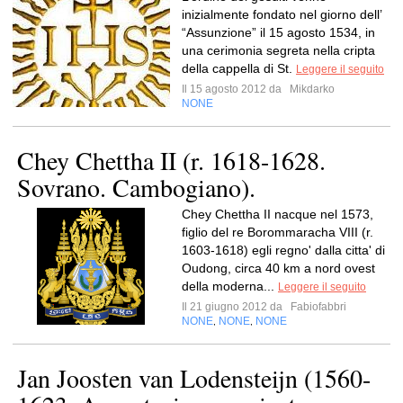
inizialmente fondato nel giorno dell’
“Assunzione” il 15 agosto 1534, in
una cerimonia segreta nella cripta
della cappella di St.
Leggere il seguito
Il 15 agosto 2012 da
Mikdarko
NONE
Chey Chettha II (r. 1618-1628.
Sovrano. Cambogiano).
Chey Chettha II nacque nel 1573,
figlio del re Borommaracha VIII (r.
1603-1618) egli regno' dalla citta' di
Oudong, circa 40 km a nord ovest
della moderna...
Leggere il seguito
Il 21 giugno 2012 da
Fabiofabbri
NONE
NONE
NONE
,
,
Jan Joosten van Lodensteijn (1560-