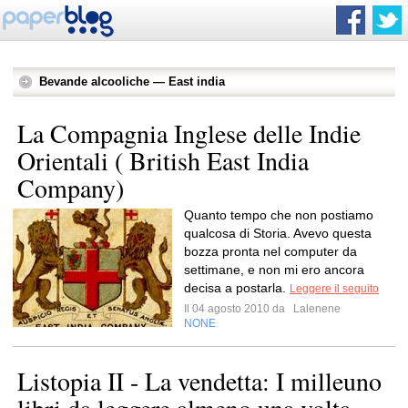
Bevande alcooliche — East india
La Compagnia Inglese delle Indie
Orientali ( British East India
Company)
Quanto tempo che non postiamo
qualcosa di Storia. Avevo questa
bozza pronta nel computer da
settimane, e non mi ero ancora
decisa a postarla.
Leggere il seguito
Il 04 agosto 2010 da
Lalenene
NONE
Listopia II - La vendetta: I milleuno