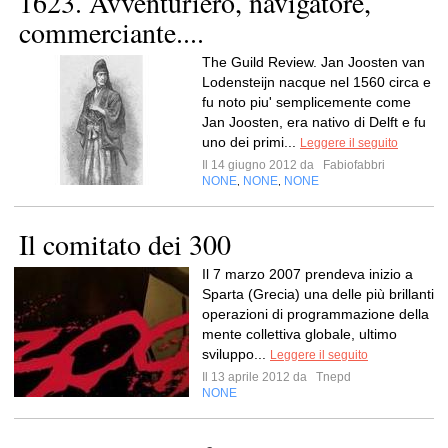
1623. Avventuriero, navigatore,
commerciante....
The Guild Review. Jan Joosten van
Lodensteijn nacque nel 1560 circa e
fu noto piu' semplicemente come
Jan Joosten, era nativo di Delft e fu
uno dei primi...
Leggere il seguito
Il 14 giugno 2012 da
Fabiofabbri
NONE
NONE
NONE
,
,
Il comitato dei 300
Il 7 marzo 2007 prendeva inizio a
Sparta (Grecia) una delle più brillanti
operazioni di programmazione della
mente collettiva globale, ultimo
sviluppo...
Leggere il seguito
Il 13 aprile 2012 da
Tnepd
NONE