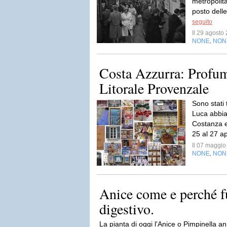
metropolita
posto delle
seguito
Il 29 agost
NONE
NON
,
Costa Azzurra: Profum
Litorale Provenzale
Sono stati 
Luca abbia
Costanza e
25 al 27 ap
Il 07 maggi
NONE
NON
,
Anice come e perché 
digestivo.
La pianta di oggi l'Anice o Pimpinella an