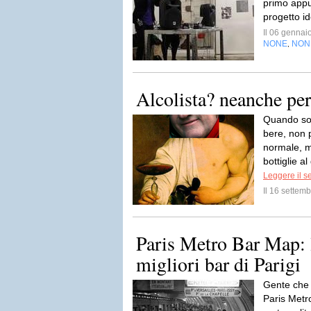
primo appu
progetto id
Il 06 genna
NONE
NON
,
Alcolista? neanche pe
Quando son
bere, non 
normale, m
bottiglie a
Leggere il s
Il 16 sette
Paris Metro Bar Map: 
migliori bar di Parigi
Gente che 
Paris Metr