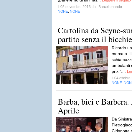
(parleremo di lui más...
Leggere il seguito
Il 05 novembre 2013 da
Barcellonando
NONE
NONE
,
Cartolina da Seyne-su
partito senza il bicchie
Ricordo un
mercato. Il
schiamazzo
ambulanti 
prix!”....
Leg
Il 04 ottobr
NONE
NON
,
Barba, bici e Barbera.
Aprile
Da Sinistra
Pietrogiac
Cirignotta 