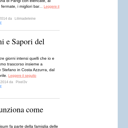
na di Parigi con elencate, al
 fermate, i migliori bar...
Leggere il
o 2014 da
Lilimadeleine
E
i e Sapori del
tre giorni intensi quelli che io e
mo trascorso insieme a
 Stefano in Costa Azzurra, dal
rile.
Leggere il seguito
o 2014 da
Pixel3v
E
funziona come
isum fa parte della famiglia delle