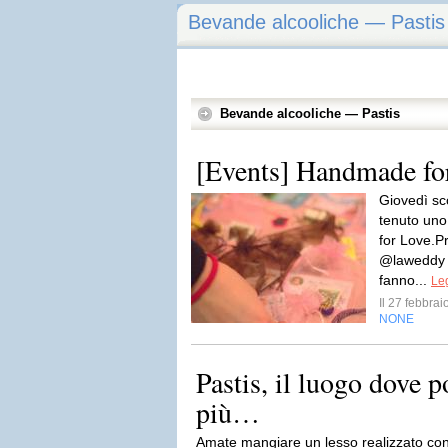
Bevande alcooliche — Pastis
Bevande alcooliche — Pastis
[Events] Handmade for
Giovedì sco
tenuto uno
for Love.P
@laweddy a
fanno...
Leg
Il 27 febbra
NONE
Pastis, il luogo dove p
più…
Amate mangiare un lesso realizzato con 