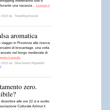
 shopping metteranno tutti d
Durante una vacanza...
Leggere il
io 2015 da
Travelling Around
alsa aromatica
 viaggio in Provenza alla ricerca
mercatini di brocantage, una volta
anzato nel borgo medievale di
ggere il seguito
io 2015 da
Silva Avanzi Rigobello
E
tamento zero.
sibile?
 dicembre alle ore 22 si è svolto
sociazione Culturale Azimut il