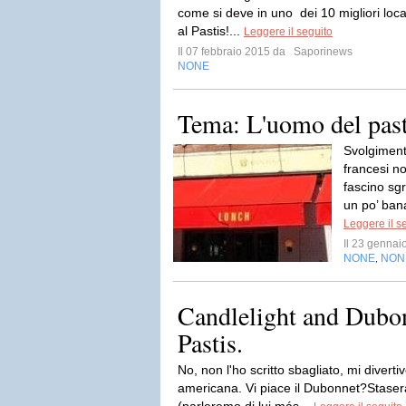
come si deve in uno dei 10 migliori locali
al Pastis!...
Leggere il seguito
Il 07 febbraio 2015 da
Saporinews
NONE
Tema: L'uomo del past
Svolgiment
francesi n
fascino sgr
un po’ bana
Leggere il s
Il 23 genna
NONE
NON
,
Candlelight and Dubon
Pastis.
No, non l'ho scritto sbagliato, mi diverti
americana. Vi piace il Dubonnet?Stasera 