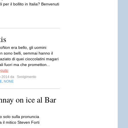
 per il bollito in Italia? Benvenuti
is
oNon era bello, gli uomini
on sono belli, semmai hanno il
aziato di quei cioccolatini magari
li fuori ma che prometton...
eguito
io 2014 da
Svolgimento
E
NONE
,
nay on ice al Bar
vo solo sulla pronuncia
il mitico Steven Forti