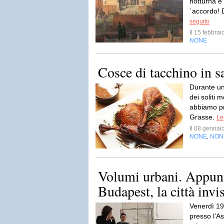
notturna e
´accordo! 
seguito
Il 15 febbra
NONE
Cosce di tacchino in s
Durante un
dei soliti 
abbiamo pr
Grasse.
Le
Il 08 genna
NONE
NON
,
Volumi urbani. Appun
Budapest, la città invi
Venerdì 19
presso l’As