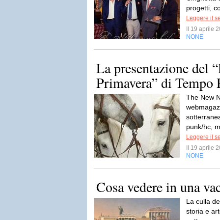
progetti, c
Leggere il s
Il 19 aprile
NONE
La presentazione del “
Primavera” di Tempo 
The New N
webmagazi
sotterrane
punk/hc, me
Leggere il s
Il 19 aprile
NONE
Cosa vedere in una va
La culla de
storia e ar