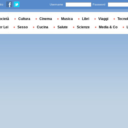
 su
Username
Password
ocietà
Cultura
Cinema
Musica
Libri
Viaggi
Tecnol
er Lei
Sesso
Cucina
Salute
Scienze
Media & Co