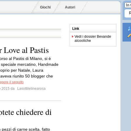
Giochi
Autori
Link
Vedi i dossier Bevande
alcooliche
 Love al Pastis
rso al Pastis di Milano, si è
 speciale mercatino, Handmade
roprio per Natale, Laura
veva riunito 50 blogger che
gere il seguito
io 2015 da
Lasottilelinearosa
otete chiedere di
pezzi di carne scelta, fatto