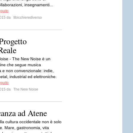
ollaborazioni, insegnamenti...
eguito
 2015 da
Ilbicchierediverso
Progetto
Reale
oise - The New Noise è un
ne che segue musica
a e non convenzionale: indie,
tal, industrial ed elettroniche.
eguito
 2015 da
The New Noise
canza ad Atene
lla cultura occidentale non è solo
te. Mare, gastronomia, vita