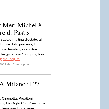
r-Mer: Michel è
re di Pastis
 sabato mattina d’estate, al
 brusio delle persone, lo
 dei bambini, i venditori
che gridavano “Bon prix, bon
gere il seguito
e 2012 da
Rosariopipolo
E
 A Milano il 27
: Cirignotta, Preattoni,
omi, De Giglio Con Preattoni e
ci lega una lunga serie di