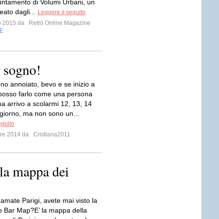
ntamento di Volumi Urbani, un
eato dagli...
Leggere il seguito
io 2015 da
Retrò Online Magazine
E
r sogno!
o annoiato, bevo e se inizio a
posso farlo come una persona
a arrivo a scolarmi 12, 13, 14
l giorno, ma non sono un...
eguito
mbre 2014 da
Cristiana2011
la mappa dei
amate Parigi, avete mai visto la
o Bar Map?E’ la mappa della