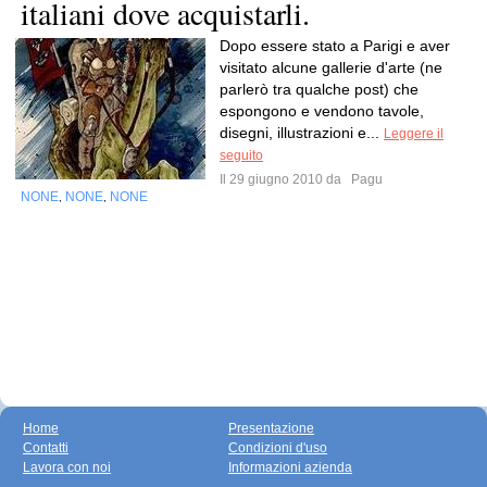
italiani dove acquistarli.
Dopo essere stato a Parigi e aver
visitato alcune gallerie d'arte (ne
parlerò tra qualche post) che
espongono e vendono tavole,
disegni, illustrazioni e...
Leggere il
seguito
Il 29 giugno 2010 da
Pagu
NONE
NONE
NONE
,
,
Home
Presentazione
Contatti
Condizioni d'uso
Lavora con noi
Informazioni azienda