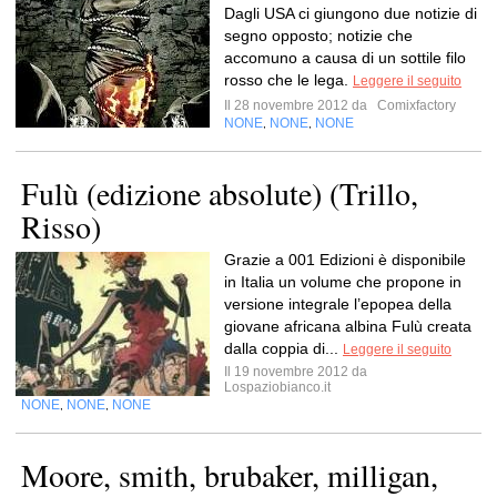
Dagli USA ci giungono due notizie di
segno opposto; notizie che
accomuno a causa di un sottile filo
rosso che le lega.
Leggere il seguito
Il 28 novembre 2012 da
Comixfactory
NONE
NONE
NONE
,
,
Fulù (edizione absolute) (Trillo,
Risso)
Grazie a 001 Edizioni è disponibile
in Italia un volume che propone in
versione integrale l’epopea della
giovane africana albina Fulù creata
dalla coppia di...
Leggere il seguito
Il 19 novembre 2012 da
Lospaziobianco.it
NONE
NONE
NONE
,
,
Moore, smith, brubaker, milligan,