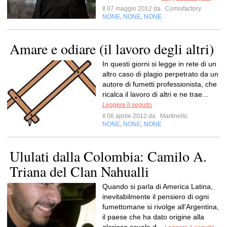
Il 07 maggio 2012 da
Comixfactory
NONE
NONE
NONE
,
,
Amare e odiare (il lavoro degli altri)
In questi giorni si legge in rete di un
altro caso di plagio perpetrato da un
autore di fumetti professionista, che
ricalca il lavoro di altri e ne trae...
Leggere il seguito
Il 06 aprile 2012 da
Martinello
NONE
NONE
NONE
,
,
Ululati dalla Colombia: Camilo A.
Triana del Clan Nahualli
Quando si parla di America Latina,
inevitabilmente il pensiero di ogni
fumettomane si rivolge all’Argentina,
il paese che ha dato origine alla