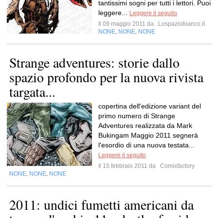
tantissimi sogni per tutti i lettori. Puoi
leggere...
Leggere il seguito
Il 09 maggio 2011 da
Lospaziobianco.it
NONE
NONE
NONE
,
,
Strange adventures: storie dallo
spazio profondo per la nuova rivista
targata...
copertina dell'edizione variant del
primo numero di Strange
Adventures realizzata da Mark
Bukingam Maggio 2011 segnerà
l'esordio di una nuova testata...
Leggere il seguito
Il 15 febbraio 2011 da
Comixfactory
NONE
NONE
NONE
,
,
2011: undici fumetti americani da