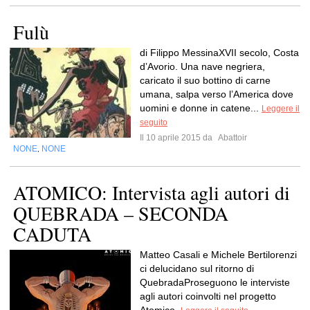
Fulù
di Filippo MessinaXVII secolo, Costa
d’Avorio. Una nave negriera,
caricato il suo bottino di carne
umana, salpa verso l’America dove
uomini e donne in catene...
Leggere il
seguito
Il 10 aprile 2015 da
Abattoir
NONE
NONE
,
ATOMICO: Intervista agli autori di
QUEBRADA – SECONDA
CADUTA
Matteo Casali e Michele Bertilorenzi
ci delucidano sul ritorno di
QuebradaProseguono le interviste
agli autori coinvolti nel progetto