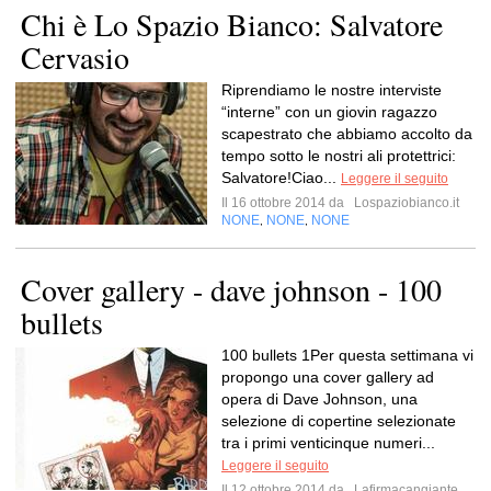
Chi è Lo Spazio Bianco: Salvatore
Cervasio
Riprendiamo le nostre interviste
“interne” con un giovin ragazzo
scapestrato che abbiamo accolto da
tempo sotto le nostri ali protettrici:
Salvatore!Ciao...
Leggere il seguito
Il 16 ottobre 2014 da
Lospaziobianco.it
NONE
NONE
NONE
,
,
Cover gallery - dave johnson - 100
bullets
100 bullets 1Per questa settimana vi
propongo una cover gallery ad
opera di Dave Johnson, una
selezione di copertine selezionate
tra i primi venticinque numeri...
Leggere il seguito
Il 12 ottobre 2014 da
Lafirmacangiante