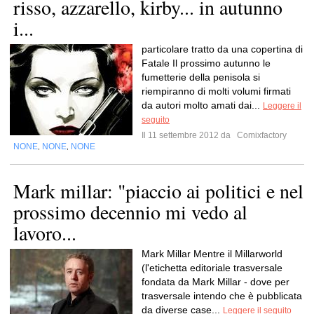
risso, azzarello, kirby... in autunno
i...
particolare tratto da una copertina di
Fatale Il prossimo autunno le
fumetterie della penisola si
riempiranno di molti volumi firmati
da autori molto amati dai...
Leggere il
seguito
Il 11 settembre 2012 da
Comixfactory
NONE
NONE
NONE
,
,
Mark millar: "piaccio ai politici e nel
prossimo decennio mi vedo al
lavoro...
Mark Millar Mentre il Millarworld
(l'etichetta editoriale trasversale
fondata da Mark Millar - dove per
trasversale intendo che è pubblicata
da diverse case...
Leggere il seguito