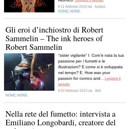
Atomico.
Leggere il seguito
Il 11 febbraio 2015 da
Audaci
NONE
NONE
,
Gli eroi d’inchiostro di Robert
Sammelin – The ink heroes of
Robert Sammelin
“sister vigilante” I. Com’è nata la tua
passione per i fumetti e le
illustrazioni? E come si è sviluppata
nel tempo? E. How was your
passion for comics and...
Leggere il
seguito
Il 02 febbraio 2015 da
Wsf
NONE
NONE
,
Nella rete del fumetto: intervista a
Emiliano Longobardi, creatore del