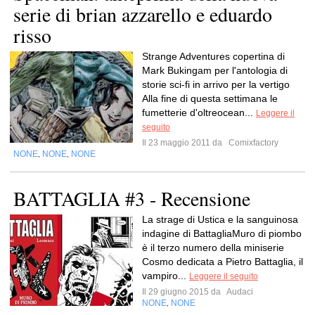
serie di brian azzarello e eduardo
risso
Strange Adventures copertina di
Mark Bukingam per l'antologia di
storie sci-fi in arrivo per la vertigo
Alla fine di questa settimana le
fumetterie d'oltreocean...
Leggere il
seguito
Il 23 maggio 2011 da
Comixfactory
NONE
NONE
NONE
,
,
BATTAGLIA #3 - Recensione
La strage di Ustica e la sanguinosa
indagine di BattagliaMuro di piombo
è il terzo numero della miniserie
Cosmo dedicata a Pietro Battaglia, il
vampiro...
Leggere il seguito
Il 29 giugno 2015 da
Audaci
NONE
NONE
,