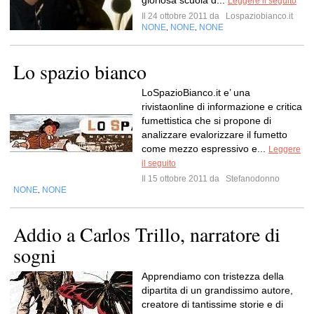
gloriosa scuola d...
Leggere il seguito
Il 24 ottobre 2011 da
Lospaziobianco.it
NONE
NONE
NONE
,
,
Lo spazio bianco
LoSpazioBianco.it e’ una
rivistaonline di informazione e critica
fumettistica che si propone di
analizzare evalorizzare il fumetto
come mezzo espressivo e...
Leggere
il seguito
Il 15 ottobre 2011 da
Stefanodonno
NONE
NONE
,
Addio a Carlos Trillo, narratore di
sogni
Apprendiamo con tristezza della
dipartita di un grandissimo autore,
creatore di tantissime storie e di