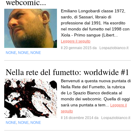
webcomic...
Emiliano Longobardi classe 1972,
sardo, di Sassari, libraio di
professione dal 1991. Ha esordito
nel mondo del fumetto nel 1998 con
Xiola - Primo sangue (Libert...
Leggere il seguito
Il 20 gennaio 2015 da
Lospaziobianco.it
NONE
NONE
NONE
,
,
Nella rete del fumetto: worldwide #1
Benvenuti a questa nuova puntata di
Nella Rete del Fumetto, la rubrica
de Lo Spazio Bianco dedicata al
mondo dei webcomic. Quella di oggi
sarà una puntata a tem...
Leggere il
seguito
Il 16 dicembre 2014 da
Lospaziobianco.it
NONE
NONE
NONE
,
,