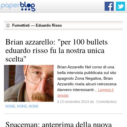
Fumettisti — Eduardo Risso
Brian azzarello: "per 100 bullets
eduardo risso fu la nostra unica
scelta"
Brian Azzarello Nel corso di una
bella intervista pubblicata sul sito
spagnolo Zona Negativa, Brian
Azzarello rivela alcuni retroscena
davvero interessanti...
Leggere il
seguito
Il 13 novembre 2014 da
Comixfactory
NONE
NONE
NONE
,
,
Spaceman: anteprima della nuova