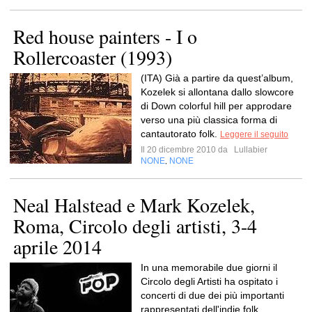
Red house painters - I o
Rollercoaster (1993)
(ITA) Già a partire da quest’album,
Kozelek si allontana dallo slowcore
di Down colorful hill per approdare
verso una più classica forma di
cantautorato folk.
Leggere il seguito
Il 20 dicembre 2010 da
Lullabier
NONE
NONE
,
Neal Halstead e Mark Kozelek,
Roma, Circolo degli artisti, 3-4
aprile 2014
In una memorabile due giorni il
Circolo degli Artisti ha ospitato i
concerti di due dei più importanti
rappresentati dell'indie folk