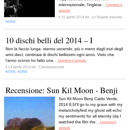
internazionale, l'inglese...
Leggere il
seguito
Il 15 aprile 2014 da
Lo Sciame Inquieto
NONE
10 dischi belli del 2014 – I
Non la faccio lunga: stanno uscendo, più o meno dagli inizi degli
anni dieci, centinaia di dischi bellissimi ogni anno. Visto che
l’anno scorso ho fatto una...
Leggere il seguito
Il 14 aprile 2014 da
Carusopascoski
NONE
NONE
,
Recensione: Sun Kil Moon - Benji
Sun Kil Moon Benji Caldo Verde;
2014 8,5I'll go to my grave with my
melancholyAnd my ghost will echo
my sentiments for all eternity (da I
watched the film the...
Leggere il
seguito