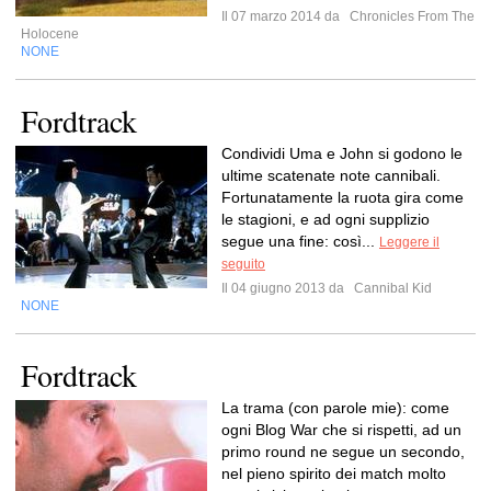
Il 07 marzo 2014 da
Chronicles From The
Holocene
NONE
Fordtrack
Condividi Uma e John si godono le
ultime scatenate note cannibali.
Fortunatamente la ruota gira come
le stagioni, e ad ogni supplizio
segue una fine: così...
Leggere il
seguito
Il 04 giugno 2013 da
Cannibal Kid
NONE
Fordtrack
La trama (con parole mie): come
ogni Blog War che si rispetti, ad un
primo round ne segue un secondo,
nel pieno spirito dei match molto