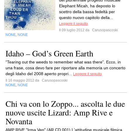
del pluriennale progetto musicale
Elephant Micah, ha deposto lo
scettro della bassa fedeltà per
questo nuovo capitolo della...
Leggere il seguito
Il 09 luglio 2012 da
Carusopascoski
NONE
NONE
,
Idaho – God’s Green Earth
“Tearing out the weeds to remember what was there”. Ecco, in
una frase, cosa devo fare per riportare alla memoria un concerto
degli Idaho del 2008 aperto propri...
Leggere il seguito
Il 16 maggio 2012 da
Carusopascoski
NONE
NONE
,
Chi va con lo Zoppo... ascolta le due
nuove uscite Lizard: Amp Rive e
Novanta
AMP RIVE "Irma Vep" (AR CD 001) L'attitudine musicale filmica,