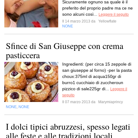
Sicuramente ognuno sa quale è il
preferito del proprio padre ma ce ne
sono alcuni così...
Leggere il seguito
Il 14 marzo 2013 da
Yellowflate
NONE
Sfince di San Giuseppe con crema
pasticcera
Ingredienti: (per circa 15 zeppole di
san giuseppe al forno) -per la pasta
choux:375ml di acqua150gr di
burro1 cucchiaio di zuccheroun
pizzico di sale225gr di...
Leggere il
seguito
Il 07 marzo 2013 da
Marymiaprincy
NONE
NONE
,
I dolci tipici abruzzesi, spesso legati
alle feste e alle tradizioni locali,...