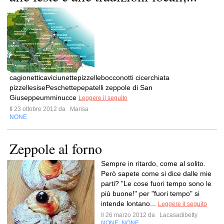
cagionetticaviciunettepizzellebocconotti cicerchiata
pizzellesisePeschettepepatelli zeppole di San
Giuseppeumminucce
Leggere il seguito
Il 23 ottobre 2012 da
Marisa
NONE
Zeppole al forno
Sempre in ritardo, come al solito.
Però sapete come si dice dalle mie
parti? "Le cose fuori tempo sono le
più buone!" per "fuori tempo" si
intende lontano...
Leggere il seguito
Il 26 marzo 2012 da
Lacasadibetty
NONE
NONE
,