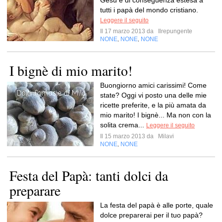
Gesù e di conseguenza estesa a
tutti i papà del mondo cristiano.
Leggere il seguito
Il 17 marzo 2013 da
Ilrepungente
NONE
NONE
NONE
,
,
I bignè di mio marito!
Buongiorno amici carissimi! Come
state? Oggi vi posto una delle mie
ricette preferite, e la più amata da
mio marito! I bignè... Ma non con la
solita crema...
Leggere il seguito
Il 15 marzo 2013 da
Milavi
NONE
NONE
,
Festa del Papà: tanti dolci da
preparare
La festa del papà è alle porte, quale
dolce preparerai per il tuo papà?