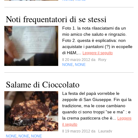
Noti frequentatori di se stessi
Foto 1. la nota rilasciatami da un
mio amico che saluto e ringrazio.
Foto 2. questa è esplicativa: non
acquistate i pantaloni (?) in ecopelle
di H&M,...
Leggere il seguito
Il 20 marzo 2012 da
Rory
NONE
NONE
,
Salame di Cioccolato
La festa del papà vorrebbe le
zeppole di San Giuseppe. Fin qui la
tradizione, ma le cose cambiano
quando ci sono troppi “se e ma” : e
la crema pasticcera che è...
Leggere
il seguito
Il 19 marzo 2012 da
Lauradv
NONE
NONE
NONE
,
,