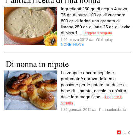
Ingredienti 250 gr. di acqua 4 uova
75 gr. di burro 100 gr. di zucchero
800 gr. di farina una grattata di
limone 250 gr. di latte 25 gr. di lievito
di birra 1...
Leggere il seguito
Il 01 marzo 2012 da
Giulioplay
NONE
NONE
,
Di nonna in nipote
Le zeppole ancora tiepide e
profumateA riprova della mia
passione per le patate, un dolce a
base di... patate, eccole in un'altra
delle loro magnifiche...
Leggere il
seguito
Il 31 gennaio 2011 da
Pennaeforchetta
1
2