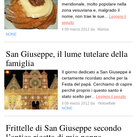
meridionale, molto popolare nella
zona vesuviana e, malgrado il
nome, non trae le sue...
Leggere il
seguito
Il 09 marzo 2012 da
Marisa
NONE
San Giuseppe, il lume tutelare della
famiglia
Il giorno dedicato a San Giuseppe è
certamente ricordato anche per la
Festa del papà. Cerchiamo di capire
perchè proprio i questo santo è
stato scelto per...
Leggere il seguito
Il 09 marzo 2012 da
Yellowflate
NONE
Frittelle di San Giuseppe secondo
l’antica ricetta di mia nonna