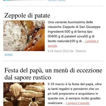
NONE
NONE
,
Zeppole di patate
Una variante buonissima delle
classiche Zeppole di San Giuseppe
Ingredienti:500 g di farina tipo
00400 g di patate4 uova50 g di
lievito naturale100 g di...
Leggere il
seguito
Il 18 marzo 2012 da
Deanna
NONE
Festa del papà, un menù di eccezione
dal sapore rustico
Il 19 marzo è la festa del papà, oltre
ai tanti regalini e pensierini che un
pò tutti preparano e acquistano in
queste ore, è sempre molto gradito
realizzare...
Leggere il seguito