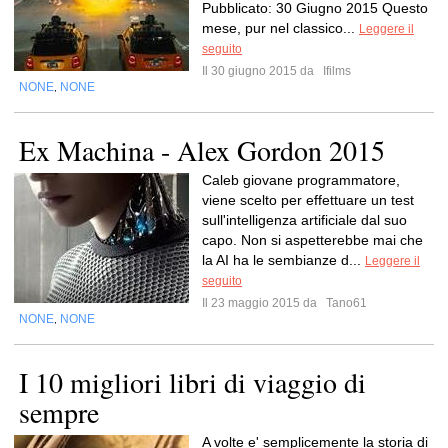
Pubblicato: 30 Giugno 2015 Questo
mese, pur nel classico...
Leggere il
seguito
Il 30 giugno 2015 da
Ifilms
NONE
NONE
,
Ex Machina - Alex Gordon 2015
Caleb giovane programmatore,
viene scelto per effettuare un test
sull'intelligenza artificiale dal suo
capo. Non si aspetterebbe mai che
la AI ha le sembianze d...
Leggere il
seguito
Il 23 maggio 2015 da
Tano61
NONE
NONE
,
I 10 migliori libri di viaggio di
sempre
A volte e' semplicemente la storia di