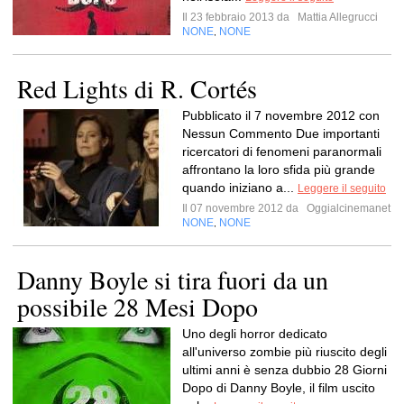
Il 23 febbraio 2013 da
Mattia Allegrucci
NONE
NONE
,
Red Lights di R. Cortés
Pubblicato il 7 novembre 2012 con
Nessun Commento Due importanti
ricercatori di fenomeni paranormali
affrontano la loro sfida più grande
quando iniziano a...
Leggere il seguito
Il 07 novembre 2012 da
Oggialcinemanet
NONE
NONE
,
Danny Boyle si tira fuori da un
possibile 28 Mesi Dopo
Uno degli horror dedicato
all'universo zombie più riuscito degli
ultimi anni è senza dubbio 28 Giorni
Dopo di Danny Boyle, il film uscito