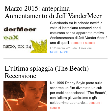
Marzo 2015: anteprima
Annientamento di Jeff VanderMeer
Guardando tra le schede novità a
volte si incrociano romanzi che ti
catturano senza apparente motivo.
Annientamento di Jeff VanderMeer è
uno di quelli.
Leggere il seguito
Il 12 marzo 2015 da
Erika Zini
NONE
NONE
,
L’ultima spiaggia (The Beach) –
Recensione
Nel 1999 Danny Boyle portò sullo
schermo un film diventato un cult
per molti appassionati: “The Beach”,
con l’allora giovanissimo e già
celeberrimo Leonardo...
Leggere il
seguito