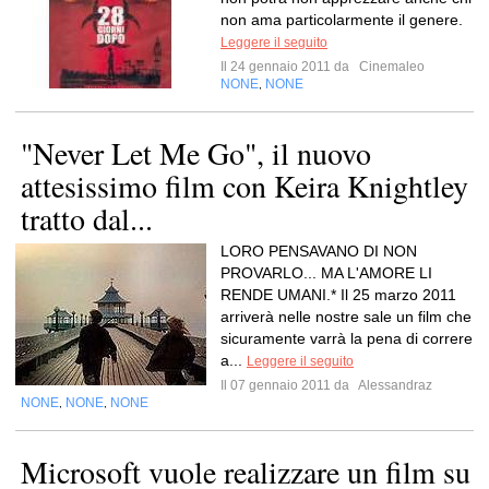
non ama particolarmente il genere.
Leggere il seguito
Il 24 gennaio 2011 da
Cinemaleo
NONE
NONE
,
"Never Let Me Go", il nuovo
attesissimo film con Keira Knightley
tratto dal...
LORO PENSAVANO DI NON
PROVARLO... MA L'AMORE LI
RENDE UMANI.* Il 25 marzo 2011
arriverà nelle nostre sale un film che
sicuramente varrà la pena di correre
a...
Leggere il seguito
Il 07 gennaio 2011 da
Alessandraz
NONE
NONE
NONE
,
,
Microsoft vuole realizzare un film su