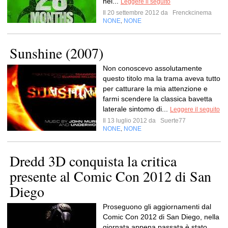
nel...
Leggere il seguito
Il 20 settembre 2012 da
Frenckcinema
NONE
NONE
,
Sunshine (2007)
Non conoscevo assolutamente
questo titolo ma la trama aveva tutto
per catturare la mia attenzione e
farmi scendere la classica bavetta
laterale sintomo di...
Leggere il seguito
Il 13 luglio 2012 da
Suerte77
NONE
NONE
,
Dredd 3D conquista la critica
presente al Comic Con 2012 di San
Diego
Proseguono gli aggiornamenti dal
Comic Con 2012 di San Diego, nella
giornata appena passata è stato