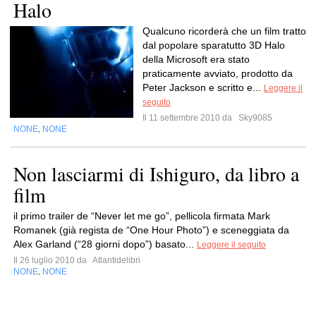
Halo
Qualcuno ricorderà che un film tratto
dal popolare sparatutto 3D Halo
della Microsoft era stato
praticamente avviato, prodotto da
Peter Jackson e scritto e...
Leggere il
seguito
Il 11 settembre 2010 da
Sky9085
NONE
NONE
,
Non lasciarmi di Ishiguro, da libro a
film
il primo trailer de “Never let me go”, pellicola firmata Mark
Romanek (già regista de “One Hour Photo”) e sceneggiata da
Alex Garland (“28 giorni dopo”) basato...
Leggere il seguito
Il 26 luglio 2010 da
Atlantidelibri
NONE
NONE
,