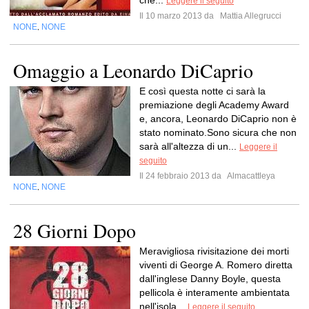
che...
Leggere il seguito
Il 10 marzo 2013 da
Mattia Allegrucci
NONE
NONE
,
Omaggio a Leonardo DiCaprio
E così questa notte ci sarà la
premiazione degli Academy Award
e, ancora, Leonardo DiCaprio non è
stato nominato.Sono sicura che non
sarà all'altezza di un...
Leggere il
seguito
Il 24 febbraio 2013 da
Almacattleya
NONE
NONE
,
28 Giorni Dopo
Meravigliosa rivisitazione dei morti
viventi di George A. Romero diretta
dall'inglese Danny Boyle, questa
pellicola è interamente ambientata
nell'isola...
Leggere il seguito