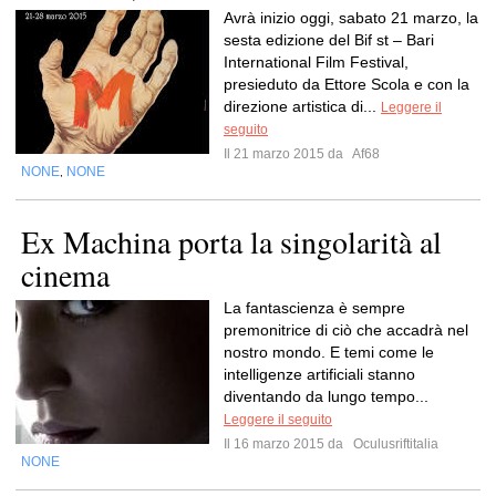
Avrà inizio oggi, sabato 21 marzo, la
sesta edizione del Bif st – Bari
International Film Festival,
presieduto da Ettore Scola e con la
direzione artistica di...
Leggere il
seguito
Il 21 marzo 2015 da
Af68
NONE
NONE
,
Ex Machina porta la singolarità al
cinema
La fantascienza è sempre
premonitrice di ciò che accadrà nel
nostro mondo. E temi come le
intelligenze artificiali stanno
diventando da lungo tempo...
Leggere il seguito
Il 16 marzo 2015 da
Oculusriftitalia
NONE