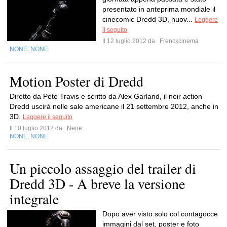
presentato in anteprima mondiale il
cinecomic Dredd 3D, nuov...
Leggere
il seguito
Il 12 luglio 2012 da
Frenckcinema
NONE
NONE
,
Motion Poster di Dredd
Diretto da Pete Travis e scritto da Alex Garland, il noir action
Dredd uscirà nelle sale americane il 21 settembre 2012, anche in
3D.
Leggere il seguito
Il 10 luglio 2012 da
Nene
NONE
NONE
,
Un piccolo assaggio del trailer di
Dredd 3D - A breve la versione
integrale
Dopo aver visto solo col contagocce
immagini dal set, poster e foto