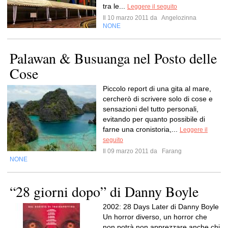
tra le...
Leggere il seguito
Il 10 marzo 2011 da
Angelozinna
NONE
Palawan & Busuanga nel Posto delle
Cose
Piccolo report di una gita al mare,
cercherò di scrivere solo di cose e
sensazioni del tutto personali,
evitando per quanto possibile di
farne una cronistoria,...
Leggere il
seguito
Il 09 marzo 2011 da
Farang
NONE
“28 giorni dopo” di Danny Boyle
2002: 28 Days Later di Danny Boyle
Un horror diverso, un horror che
non potrà non apprezzare anche chi