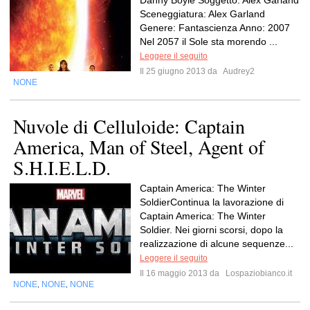
Danny Boyle Soggetto: Alex Garland
Sceneggiatura: Alex Garland
Genere: Fantascienza Anno: 2007
Nel 2057 il Sole sta morendo ...
Leggere il seguito
Il 25 giugno 2013 da
Audrey2
NONE
Nuvole di Celluloide: Captain
America, Man of Steel, Agent of
S.H.I.E.L.D.
Captain America: The Winter
SoldierContinua la lavorazione di
Captain America: The Winter
Soldier. Nei giorni scorsi, dopo la
realizzazione di alcune sequenze...
Leggere il seguito
Il 16 maggio 2013 da
Lospaziobianco.it
NONE
NONE
NONE
,
,