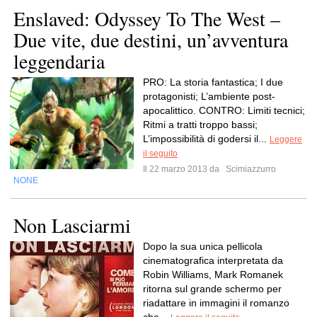
Enslaved: Odyssey To The West –
Due vite, due destini, un’avventura
leggendaria
PRO: La storia fantastica; I due
protagonisti; L’ambiente post-
apocalittico. CONTRO: Limiti tecnici;
Ritmi a tratti troppo bassi;
L’impossibilità di godersi il...
Leggere
il seguito
Il 22 marzo 2013 da
Scimiazzurro
NONE
Non Lasciarmi
Dopo la sua unica pellicola
cinematografica interpretata da
Robin Williams, Mark Romanek
ritorna sul grande schermo per
riadattare in immagini il romanzo