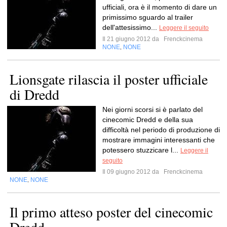
ufficiali, ora è il momento di dare un
primissimo sguardo al trailer
dell'attesissimo...
Leggere il seguito
Il 21 giugno 2012 da
Frenckcinema
NONE
NONE
,
Lionsgate rilascia il poster ufficiale
di Dredd
Nei giorni scorsi si è parlato del
cinecomic Dredd e della sua
difficoltà nel periodo di produzione di
mostrare immagini interessanti che
potessero stuzzicare l...
Leggere il
seguito
Il 09 giugno 2012 da
Frenckcinema
NONE
NONE
,
Il primo atteso poster del cinecomic