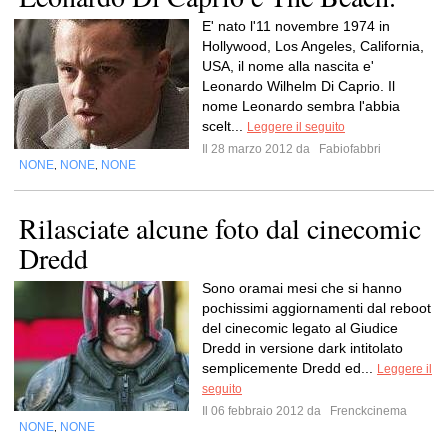
E' nato l'11 novembre 1974 in
Hollywood, Los Angeles, California,
USA, il nome alla nascita e'
Leonardo Wilhelm Di Caprio. Il
nome Leonardo sembra l'abbia
scelt...
Leggere il seguito
Il 28 marzo 2012 da
Fabiofabbri
NONE
NONE
NONE
,
,
Rilasciate alcune foto dal cinecomic
Dredd
Sono oramai mesi che si hanno
pochissimi aggiornamenti dal reboot
del cinecomic legato al Giudice
Dredd in versione dark intitolato
semplicemente Dredd ed...
Leggere il
seguito
Il 06 febbraio 2012 da
Frenckcinema
NONE
NONE
,