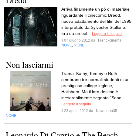
Dredd
Arriva finalmente un pò di materiale
riguardante il cinecomic Dredd,
nuovo adattamento del film del 1995
interpretato da Sylvester Stallone.
Era da un bel...
Leggere il seguito
Il 07 giugno 2012 da
Frenckcinema
NONE
NONE
,
Non lasciarmi
Trama: Kathy, Tommy e Ruth
sembrano tre normali studenti di un
prestigioso college inglese,
Hailsham. Ma il loro destino è
inesorabilmente segnato."Sono...
Leggere il seguito
Il 23 aprile 2012 da
Newmoon35
NONE
Leonardo Di Caprio e The Beach.