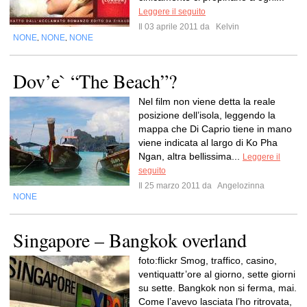
Leggere il seguito
Il 03 aprile 2011 da
Kelvin
NONE
NONE
NONE
,
,
Dov’e` “The Beach”?
Nel film non viene detta la reale
posizione dell’isola, leggendo la
mappa che Di Caprio tiene in mano
viene indicata al largo di Ko Pha
Ngan, altra bellissima...
Leggere il
seguito
Il 25 marzo 2011 da
Angelozinna
NONE
Singapore – Bangkok overland
foto:flickr Smog, traffico, casino,
ventiquattr’ore al giorno, sette giorni
su sette. Bangkok non si ferma, mai.
Come l’avevo lasciata l’ho ritrovata,