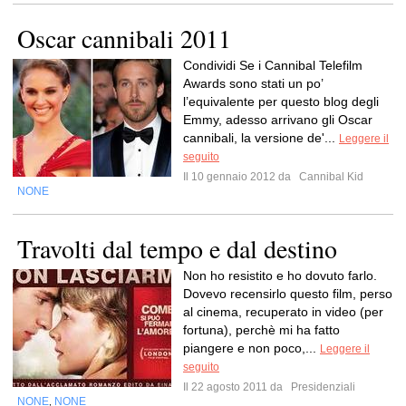
Oscar cannibali 2011
Condividi Se i Cannibal Telefilm
Awards sono stati un po’
l’equivalente per questo blog degli
Emmy, adesso arrivano gli Oscar
cannibali, la versione de'...
Leggere il
seguito
Il 10 gennaio 2012 da
Cannibal Kid
NONE
Travolti dal tempo e dal destino
Non ho resistito e ho dovuto farlo.
Dovevo recensirlo questo film, perso
al cinema, recuperato in video (per
fortuna), perchè mi ha fatto
piangere e non poco,...
Leggere il
seguito
Il 22 agosto 2011 da
Presidenziali
NONE
NONE
,