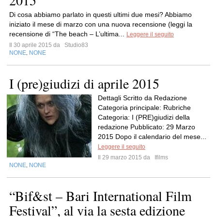
2015
Di cosa abbiamo parlato in questi ultimi due mesi? Abbiamo
iniziato il mese di marzo con una nuova recensione (leggi la
recensione di “The beach – L’ultima...
Leggere il seguito
Il 30 aprile 2015 da
Studio83
NONE
NONE
,
I (pre)giudizi di aprile 2015
Dettagli Scritto da Redazione
Categoria principale: Rubriche
Categoria: I (PRE)giudizi della
redazione Pubblicato: 29 Marzo
2015 Dopo il calendario del mese...
Leggere il seguito
Il 29 marzo 2015 da
Ifilms
NONE
NONE
,
“Bif&st – Bari International Film
Festival”, al via la sesta edizione