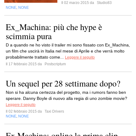
Il 02 marzo 2015 da
Studio83
NONE
NONE
,
Ex_Machina: più che hype è
scimmia pura
D a quando ne ho visto il trailer mi sono fissato con Ex_Machina,
un film che uscirà in Italia nel mese di Aprile e che verrà molto
probabilmente trattato come...
Leggere il seguito
Il 17 febbraio 2015 da
Postscriptum
Un sequel per 28 settimane dopo?
Non si ha alcuna certezza del progetto, ma i rumors fanno ben
sperare. Danny Boyle di nuovo alla regia di uno zombie movie?
Leggere il seguito
Il 02 febbraio 2015 da
Taxi Drivers
NONE
NONE
,
Ex Machina: online la prima clip