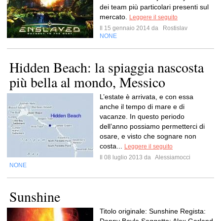
dei team più particolari presenti sul
mercato.
Leggere il seguito
Il 15 gennaio 2014 da
Rostislav
NONE
Hidden Beach: la spiaggia nascosta
più bella al mondo, Messico
L’estate è arrivata, e con essa
anche il tempo di mare e di
vacanze. In questo periodo
dell’anno possiamo permetterci di
osare, e visto che sognare non
costa...
Leggere il seguito
Il 08 luglio 2013 da
Alessiamocci
NONE
Sunshine
Titolo originale: Sunshine Regista: