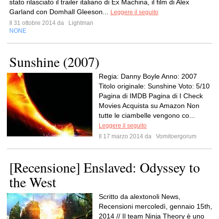
stato rilasciato il trailer italiano di Ex Machina, il film di Alex
Garland con Domhall Gleeson...
Leggere il seguito
Il 31 ottobre 2014 da
Lightman
NONE
Sunshine (2007)
Regia: Danny Boyle Anno: 2007
Titolo originale: Sunshine Voto: 5/10
Pagina di IMDB Pagina di I Check
Movies Acquista su Amazon Non
tutte le ciambelle vengono co...
Leggere il seguito
Il 17 marzo 2014 da
Vomitoergorum
[Recensione] Enslaved: Odyssey to
the West
Scritto da alextonoli News,
Recensioni mercoledì, gennaio 15th,
2014 // Il team Ninja Theory è uno