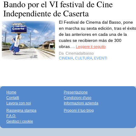
Bando por el VI festival de Cine
Independiente de Caserta
El Festival de Cinema dal Basso, pone
en marcha su sexta edición, tras el éxit
de las anteriores en cada una de la
cuales se recibieron más de 300
obras....
Leggere il seguito
Da
Cinemadalbasso
CINEMA
CULTURA
EVENTI
,
,
Home
Presentazione
Contatti
Condizioni d'uso
Lavora con noi
Informazioni azienda
Rassegna stampa
Proponi il tuo blog
F.A.Q.
Gestisci i cookie