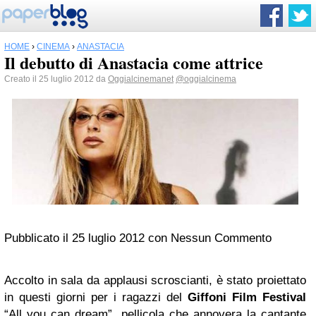
HOME
›
CINEMA
›
ANASTACIA
Il debutto di Anastacia come attrice
Creato il 25 luglio 2012 da
Oggialcinemanet
@oggialcinema
Pubblicato il 25 luglio 2012 con Nessun Commento
Accolto in sala da applausi scroscianti, è stato proiettato
in questi giorni per i ragazzi del
Giffoni Film Festival
“All you can dream”, pellicola che annovera la cantante