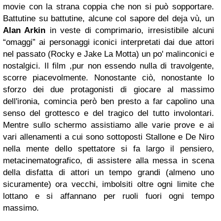
movie con la strana coppia che non si può sopportare.
Battutine su battutine, alcune col sapore del deja vù, un
Alan Arkin
in veste di comprimario, irresistibile alcuni
“omaggi” ai personaggi iconici interpretati dai due attori
nel passato (Rocky e Jake La Motta) un po' malinconici e
nostalgici. Il film ,pur non essendo nulla di travolgente,
scorre piacevolmente. Nonostante ciò, nonostante lo
sforzo dei due protagonisti di giocare al massimo
dell'ironia, comincia però ben presto a far capolino una
senso del grottesco e del tragico del tutto involontari.
Mentre sullo schermo assistiamo alle varie prove e ai
vari allenamenti a cui sono sottoposti Stallone e De Niro
nella mente dello spettatore si fa largo il pensiero,
metacinematografico, di assistere alla messa in scena
della disfatta di attori un tempo grandi (almeno uno
sicuramente) ora vecchi, imbolsiti oltre ogni limite che
lottano e si affannano per ruoli fuori ogni tempo
massimo.