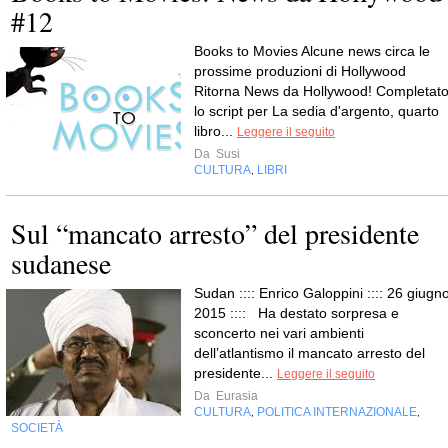
#12
Books to Movies Alcune news circa le
prossime produzioni di Hollywood
Ritorna News da Hollywood! Completat
lo script per La sedia d'argento, quarto
libro...
Leggere il seguito
Da
Susi
CULTURA
LIBRI
,
Sul “mancato arresto” del presidente
sudanese
Sudan :::: Enrico Galoppini :::: 26 giugno
2015 :::: Ha destato sorpresa e
sconcerto nei vari ambienti
dell’atlantismo il mancato arresto del
presidente...
Leggere il seguito
Da
Eurasia
CULTURA
POLITICA INTERNAZIONALE
,
,
SOCIETÀ