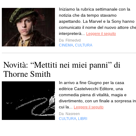
Iniziamo la rubrica settimanale con la
notizia che da tempo stavamo
aspettando. La Marvel e la Sony hanno
comunicato il nome del nuovo attore ch
interpreterà...
Leggere il seguito
Da
Filmedvd
CINEMA
CULTURA
,
Novità: “Mettiti nei miei panni” di
Thorne Smith
In arrivo a fine Giugno per la casa
editrice Castelvecchi Editore, una
commedia piena di vitalità, magia e
divertimento, con un finale a sorpresa in
cui la...
Leggere il seguito
Da
Nasreen
CULTURA
LIBRI
,