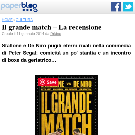
HOME
›
CULTURA
Il grande match – La recensione
Creato il 11 gennaio 2014 da
Drkino
Stallone e De
Niro
pugili eterni rivali nella commedia
di Peter Segal: comicità un po' stantia e un incontro
di boxe da geriatrico…
Save