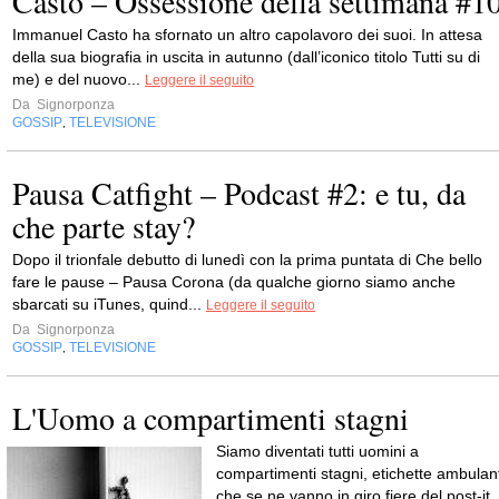
Casto – Ossessione della settimana #1
Immanuel Casto ha sfornato un altro capolavoro dei suoi. In attesa
della sua biografia in uscita in autunno (dall’iconico titolo Tutti su di
me) e del nuovo...
Leggere il seguito
Da
Signorponza
GOSSIP
TELEVISIONE
,
Pausa Catfight – Podcast #2: e tu, da
che parte stay?
Dopo il trionfale debutto di lunedì con la prima puntata di Che bello
fare le pause – Pausa Corona (da qualche giorno siamo anche
sbarcati su iTunes, quind...
Leggere il seguito
Da
Signorponza
GOSSIP
TELEVISIONE
,
L'Uomo a compartimenti stagni
Siamo diventati tutti uomini a
compartimenti stagni, etichette ambulant
che se ne vanno in giro fiere del post-it