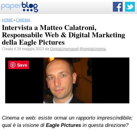
HOME
›
CINEMA
Intervista a Matteo Calatroni,
Responsabile Web & Digital Marketing
della Eagle Pictures
Creato il 29 maggio 2013 da
Oggialcinemanet
@oggialcinema
Save
Cinema e web: esiste ormai un rapporto imprescindibile;
qual è la visione di
Eagle Pictures
in questa direzione?