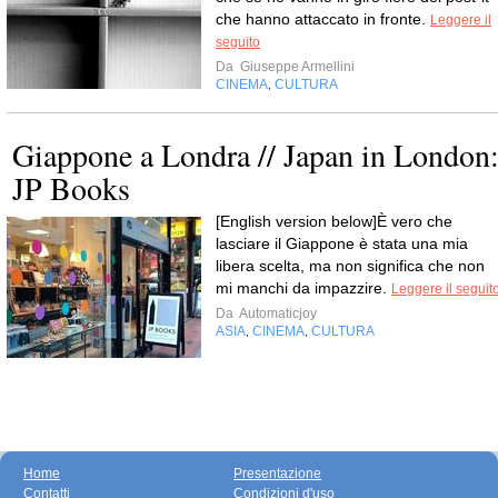
che hanno attaccato in fronte.
Leggere il
seguito
Da
Giuseppe Armellini
CINEMA
CULTURA
,
Giappone a Londra // Japan in London
JP Books
[English version below]È vero che
lasciare il Giappone è stata una mia
libera scelta, ma non significa che non
mi manchi da impazzire.
Leggere il seguit
Da
Automaticjoy
ASIA
CINEMA
CULTURA
,
,
Home
Presentazione
Contatti
Condizioni d'uso