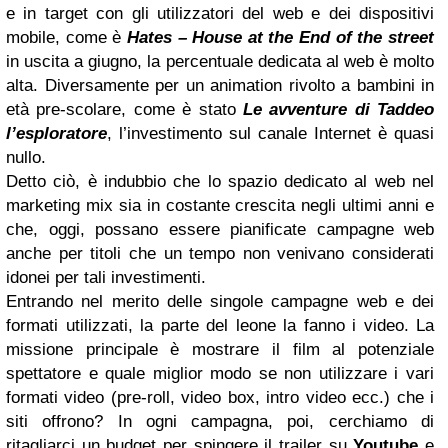
e in target con gli utilizzatori del web e dei dispositivi
mobile, come è
Hates – House at the End of the street
in uscita a giugno, la percentuale dedicata al web è molto
alta. Diversamente per un animation rivolto a bambini in
età pre-scolare, come è stato
Le avventure di Taddeo
l’esploratore
, l’investimento sul canale Internet è quasi
nullo.
Detto ciò, è indubbio che lo spazio dedicato al web nel
marketing mix sia in costante crescita negli ultimi anni e
che, oggi, possano essere pianificate campagne web
anche per titoli che un tempo non venivano considerati
idonei per tali investimenti.
Entrando nel merito delle singole campagne web e dei
formati utilizzati, la parte del leone la fanno i video. La
missione principale è mostrare il film al potenziale
spettatore e quale miglior modo se non utilizzare i vari
formati video (pre-roll, video box, intro video ecc.) che i
siti offrono? In ogni campagna, poi, cerchiamo di
ritagliarci un budget per spingere il trailer su
Youtube
e