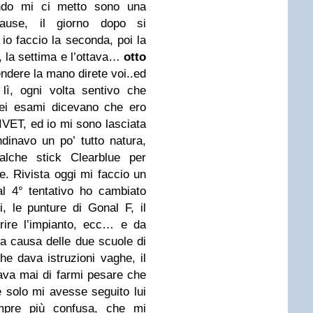
ndo mi ci metto sono una
 pause, il giorno dopo
si
 io faccio la seconda, poi la
a,
la settima e l’ottava…
otto
endere la mano direte voi..ed
 lì, ogni volta sentivo che
iei esami dicevano
che ero
IVET, ed io mi sono lasciata
dinavo un po’ tutto natura,
alche stick Clearblue per
e. Rivista oggi mi faccio un
dal 4° tentativo ho cambiato
gi, le punture di
Gonal F, il
rire l’impianto, ecc… e da
a causa delle due scuole di
che dava istruzioni vaghe,
il
ava mai di farmi pesare che
 solo mi avesse seguito lui
mpre più confusa, che mi