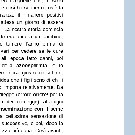
n
ero tra quelle tutte; mi sono
 e così ho scoperto cos’è la
anza, il rimanere positivi
n attesa un
giorno di essere
.
La nostra storia comincia
do era ancora un bambino,
o tumore l’anno prima di
 vari per vedere
se le cure
ll’ epoca fatto danni, poi
 della
azoospermia
, e lo
rò dura giusto un attimo,
dea che i figli sono di chi li
 ci importa
relativamente. Da
ilegge (orrore orrore! per la
: dei fuorilegge) fatta ogni
inseminazione con
il seme
ia bellissima sensazione di
e
successive, e poi, dopo la
tezza più cupa. Così avanti,