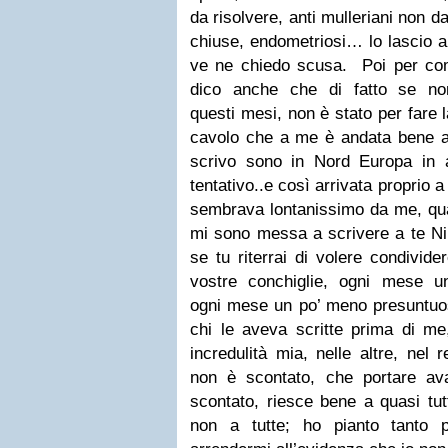
da
risolvere, anti mulleriani non d
chiuse, endometriosi… lo lascio a
ve ne chiedo scusa.
Poi per co
dico anche che di fatto se non
questi
mesi, non è stato per fare
cavolo che a me è andata bene 
scrivo sono in Nord Europa in 
tentativo..e così
arrivata proprio 
sembrava lontanissimo da me, qu
mi sono messa a scrivere a te Nina
se tu riterrai di volere
condivider
vostre conchiglie, ogni mese 
ogni
mese un po’ meno presuntuosa
chi le aveva scritte prima di m
incredulità mia, nelle altre, nel 
non è scontato,
che portare av
scontato, riesce bene a quasi t
non a tutte; ho pianto tanto