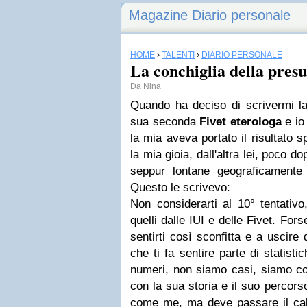
Magazine Diario personale
HOME
›
TALENTI
›
DIARIO PERSONALE
La conchiglia della pres
Da
Nina
Quando ha deciso di scrivermi 
sua seconda
Fivet eterologa
e io
la mia aveva portato il risultato 
la mia gioia, dall'altra lei, poco do
seppur lontane geograficamente
Questo le scrivevo:
Non considerarti al 10° tentativo
quelli dalle IUI e delle Fivet. For
sentirti così sconfitta e a uscir
che ti fa sentire parte di statist
numeri, non siamo casi, siamo co
con la sua storia e il suo percors
come me, ma deve passare il calv