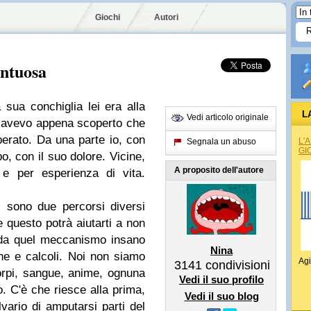
Giochi
Autori
untuosa
la sua
conchiglia
lei era alla
L
Vedi articolo originale
 avevo appena scoperto che
sperato. Da una parte io, con
L'
Segnala un abuso
GI
po, con il suo dolore. Vicine,
A proposito dell'autore
 e per esperienza di vita.
, sono due percorsi diversi
se questo potrà aiutarti a non
e da quel meccanismo insano
Nina
iche e calcoli. Noi non siamo
Agi
3141
condivisioni
rpi, sangue, anime, ognuna
Vedi il suo profilo
o. C'è che riesce alla prima,
Vedi il suo blog
ario di amputarsi parti del