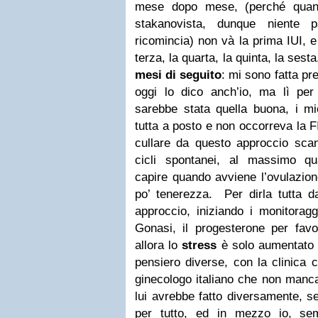
mese dopo
mese, (perché qua
stakanovista, dunque niente
ricomincia) non và la prima IUI, e
terza, la quarta, la quinta, la sest
mesi di seguito
: mi sono fatta pr
oggi lo
dico anch’io, ma lì per
sarebbe stata quella buona, i m
tutta a posto e non occorreva la F
cullare da questo approccio
scan
cicli spontanei, al massimo qu
capire
quando avviene l’ovulazion
po’ tenerezza.
Per dirla tutta 
approccio, iniziando i monitorag
Gonasi, il progesterone per favo
allora lo
stress
è solo
aumentato 
pensiero diverse, con la clinica 
ginecologo italiano che non manc
lui avrebbe fatto diversamente,
se
per tutto, ed in mezzo io, se