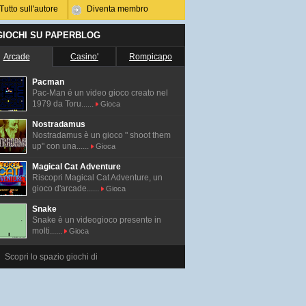
Tutto sull'autore
Diventa membro
 GIOCHI SU PAPERBLOG
Arcade
Casino'
Rompicapo
Pacman
Pac-Man é un video gioco creato nel
1979 da Toru......
Gioca
Nostradamus
Nostradamus è un gioco " shoot them
up" con una......
Gioca
Magical Cat Adventure
Riscopri Magical Cat Adventure, un
gioco d'arcade......
Gioca
Snake
Snake è un videogioco presente in
molti......
Gioca
Scopri lo spazio giochi di