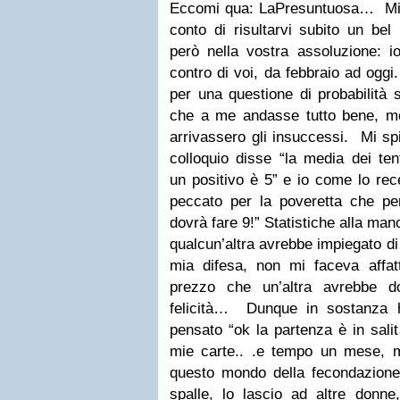
Eccomi qua: LaPresuntuosa… Mi 
conto di risultarvi subito un bel
però nella vostra assoluzione: i
contro di voi, da
febbraio ad oggi
per una questione di probabilità 
che a me andasse tutto bene, me
arrivassero gli insuccessi.
Mi sp
colloquio disse “la media dei ten
un
positivo è 5” e io come lo re
peccato per la poveretta che pe
dovrà fare 9!” Statistiche alla mano,
qualcun’altra
avrebbe impiegato di
mia difesa, non mi faceva affa
prezzo che un’altra avrebbe d
felicità…
Dunque in sostanza h
pensato “ok la partenza è in sal
mie carte.. .e tempo un mese, m
questo mondo della
fecondazione
spalle, lo lascio ad altre donne