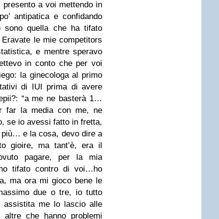
presento a voi mettendo in
 po’
antipatica e confidando
o sono quella che ha tifato
. Eravate le mie competitors
statistica, e mentre
speravo
ttevo in conto che per voi
iego: la ginecologa al primo
tativi di IUI prima di avere
cepii?: “a me ne basterà 1…
r far la
media con me, ne
 se io avessi fatto in fretta,
 più… e la cosa, devo dire a
tto gioire, ma
tant’è, era il
ovuto pagare, per la mia
o tifato contro di voi…ho
ita, ma ora mi
gioco bene le
assimo due o tre, io tutto
 assistita me lo lascio alle
, altre che hanno problemi