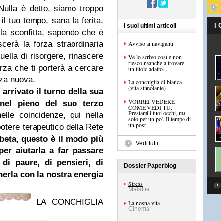
ulla è detto, siamo troppo
 il tuo tempo, sana la ferita,
I
I suoi ultimi articoli
, la sconfitta, sapendo che è
cerà la forza straordinaria
Avviso ai naviganti
ella di risorgere, rinascere
Ve lo scrivo così e non
riesco neanche a trovare
orza che ti porterà a cercare
un titolo adatto...
za nuova.
La conchiglia di bianca
(vita stimolante)
 arrivato il turno della sua
VORREI VEDERE
el pieno del suo terzo
COME VEDI TU.
Prestami i tuoi occhi, ma
lle coincidenze, qui nella
solo per un po'. Il tempo di
un post
potere terapeutico della Rete
e beta, questo è il modo più
Vedi tutti
er aiutarla a far passare
 di paure, di pensieri, di
Dossier Paperblog
erla con la nostra energia
Stress
Malattie
LA CONCHIGLIA
La nostra vita
Cinema