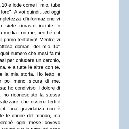
a 10 e lode come il mio, tube
 loro”
A voi quindi…ed oggi
mpletezza d’informazione vi
 siete rimaste incinte in
 la media con me, perché col
al primo
tentativo! Mentre vi
attesa domani del mio 10°
a quel numero che mesi fa mi
asi per chiudere
un cerchio,
, e a tutte le altre con te,
e la mia storia. Ho letto le
un po’ meno sicura di me,
; ho condiviso il dolore di
e, ho
riconosciuto la stessa
realizzare che essere fertile
anti una gravidanza non è
utte le donne del mondo,
ma
 perché ogni mese dovevo