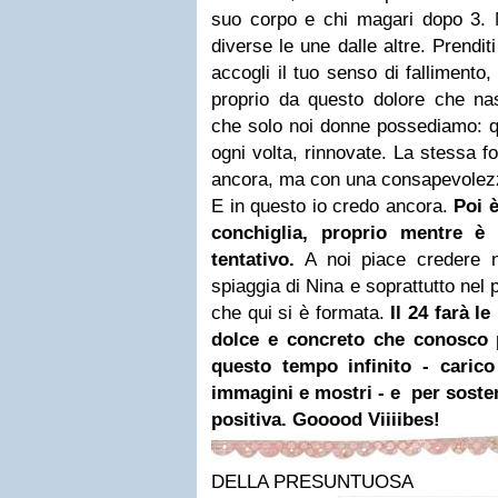
suo corpo e chi magari dopo 3. N
diverse le une dalle altre.
Prenditi
accogli il tuo senso di fallimento
proprio da questo dolore che nas
che solo noi donne possediamo: qu
ogni volta, rinnovate. La stessa f
ancora, ma con una consapevolez
E in questo io credo ancora.
Poi è
conchiglia,
proprio mentre è n
tentativo.
A noi piace credere ne
spiaggia di Nina e soprattutto nel 
che qui si è formata.
Il 24 farà l
dolce e concreto che conosco p
questo tempo infinito - carico
immagini e mostri - e per sosten
positiva.
Gooood Viiiibes!
DELLA PRESUNTUOSA