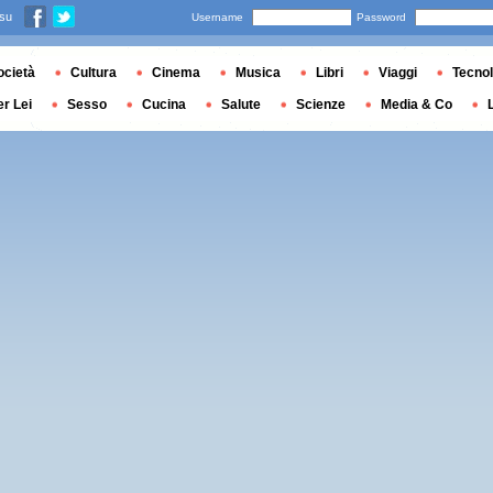
 su
Username
Password
ocietà
Cultura
Cinema
Musica
Libri
Viaggi
Tecnol
er Lei
Sesso
Cucina
Salute
Scienze
Media & Co