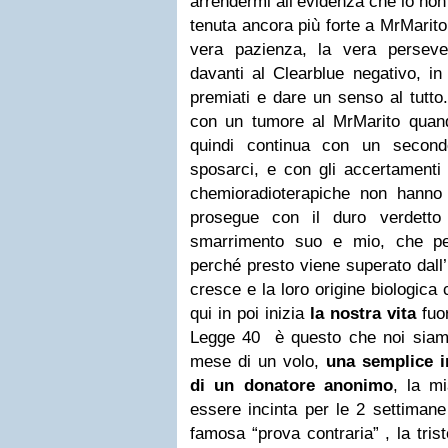
arrendermi all’evidenza che io no
tenuta ancora più forte a MrMarito
vera
pazienza, la vera persever
davanti al Clearblue negativo, i
premiati e dare un senso al tutto
con un tumore al MrMarito quan
quindi
continua con un second
sposarci, e con gli accertamenti
chemioradioterapiche non hanno a
prosegue con il duro
verdetto
smarrimento suo e mio, che pe
perché
presto viene superato dall’i
cresce e la loro origine biologica
qui in poi inizia
la nostra vita
fuor
Legge 40 è
questo che noi siamo
mese di un volo,
una semplice 
di un donatore anonimo
, la m
essere incinta per le 2 settiman
famosa “prova contraria” , la tris