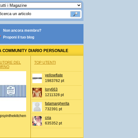
Non ancora membro?
Proponi il tuo blog
A COMMUNITY DIARIO PERSONALE
AUTORE DEL
TOP UTENTI
ORNO
yellowflate
1983762 pt
lory663
1211328 pt
fatamargherita
732391 pt
psyinthekitchen
cria
635352 pt