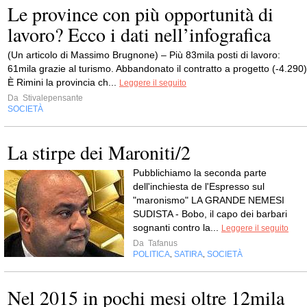
Le province con più opportunità di
lavoro? Ecco i dati nell’infografica
(Un articolo di Massimo Brugnone) – Più 83mila posti di lavoro:
61mila grazie al turismo. Abbandonato il contratto a progetto (-4.290)
È Rimini la provincia ch...
Leggere il seguito
Da
Stivalepensante
SOCIETÀ
La stirpe dei Maroniti/2
Pubblichiamo la seconda parte
dell'inchiesta de l'Espresso sul
"maronismo" LA GRANDE NEMESI
SUDISTA - Bobo, il capo dei barbari
sognanti contro la...
Leggere il seguito
Da
Tafanus
POLITICA
SATIRA
SOCIETÀ
,
,
Nel 2015 in pochi mesi oltre 12mila