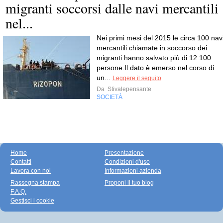
migranti soccorsi dalle navi mercantili
nel...
Nei primi mesi del 2015 le circa 100 nav
mercantili chiamate in soccorso dei
migranti hanno salvato più di 12.100
persone.Il dato è emerso nel corso di
un...
Leggere il seguito
Da
Stivalepensante
SOCIETÀ
Home
Presentazione
Contatti
Condizioni d'uso
Lavora con noi
Informazioni azienda
Rassegna stampa
Proponi il tuo blog
F.A.Q.
Gestisci i cookie