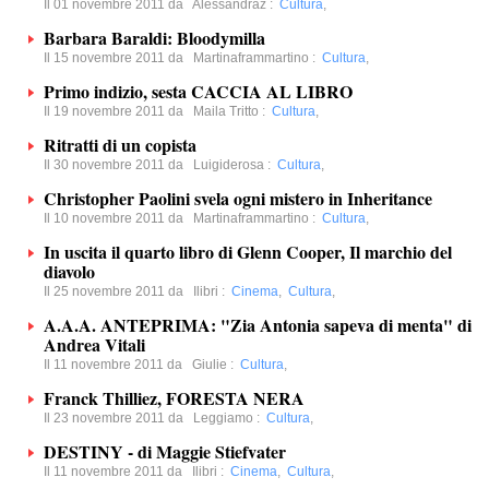
Il 01 novembre 2011 da
Alessandraz
:
Cultura
,
Barbara Baraldi: Bloodymilla
Il 15 novembre 2011 da
Martinaframmartino
:
Cultura
,
Primo indizio, sesta CACCIA AL LIBRO
Il 19 novembre 2011 da
Maila Tritto
:
Cultura
,
Ritratti di un copista
Il 30 novembre 2011 da
Luigiderosa
:
Cultura
,
Christopher Paolini svela ogni mistero in Inheritance
Il 10 novembre 2011 da
Martinaframmartino
:
Cultura
,
In uscita il quarto libro di Glenn Cooper, Il marchio del
diavolo
Il 25 novembre 2011 da
Ilibri
:
Cinema
,
Cultura
,
A.A.A. ANTEPRIMA: "Zia Antonia sapeva di menta" di
Andrea Vitali
Il 11 novembre 2011 da
Giulie
:
Cultura
,
Franck Thilliez, FORESTA NERA
Il 23 novembre 2011 da
Leggiamo
:
Cultura
,
DESTINY - di Maggie Stiefvater
Il 11 novembre 2011 da
Ilibri
:
Cinema
,
Cultura
,