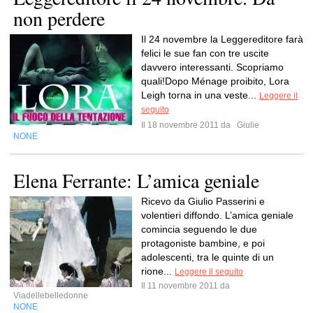
non perdere
Il 24 novembre la Leggereditore farà
felici le sue fan con tre uscite
davvero interessanti. Scopriamo
quali!Dopo Ménage proibito, Lora
Leigh torna in una veste...
Leggere il
seguito
Il 18 novembre 2011 da
Giulie
NONE
Elena Ferrante: L’amica geniale
Ricevo da Giulio Passerini e
volentieri diffondo. L’amica geniale
comincia seguendo le due
protagoniste bambine, e poi
adolescenti, tra le quinte di un
rione...
Leggere il seguito
Il 11 novembre 2011 da
Viadellebelledonne
NONE