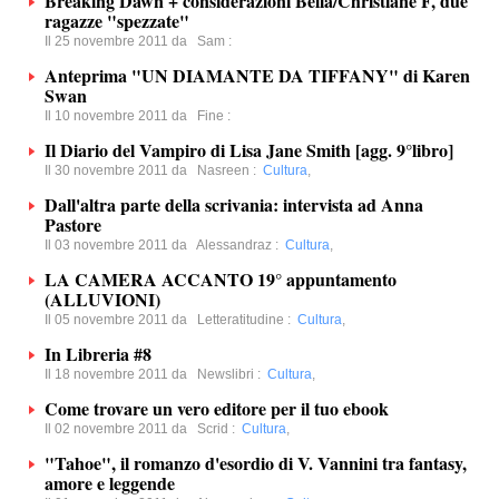
Breaking Dawn + considerazioni Bella/Christiane F, due
ragazze "spezzate"
Il 25 novembre 2011 da
Sam
:
Anteprima "UN DIAMANTE DA TIFFANY" di Karen
Swan
Il 10 novembre 2011 da
Fine
:
Il Diario del Vampiro di Lisa Jane Smith [agg. 9°libro]
Il 30 novembre 2011 da
Nasreen
:
Cultura
,
Dall'altra parte della scrivania: intervista ad Anna
Pastore
Il 03 novembre 2011 da
Alessandraz
:
Cultura
,
LA CAMERA ACCANTO 19° appuntamento
(ALLUVIONI)
Il 05 novembre 2011 da
Letteratitudine
:
Cultura
,
In Libreria #8
Il 18 novembre 2011 da
Newslibri
:
Cultura
,
Come trovare un vero editore per il tuo ebook
Il 02 novembre 2011 da
Scrid
:
Cultura
,
"Tahoe", il romanzo d'esordio di V. Vannini tra fantasy,
amore e leggende