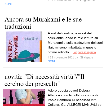
Il 12 novembre 2011 da
Luigiderosa
NONE
Ancora su Murakami e le sue
traduzioni
A sud del confine, a ovest del
soleContinuando le mie letture su
Murakami e sulla traduzione dei suoi
libri, mi sono imbattuta in questo
ottimo articolo...
Leggere il seguito
Il 23 novembre 2011 da
Silviapare
NONE
novità: "Di necessità virtù"/"Il
cerchio dei prescelti"
Adoro questa cover! Debora
Attanasio con la collaborazione di
Paolo Bombara Di necessità virtù!
Collana: GLI ALLEGRI MANUALI pp.