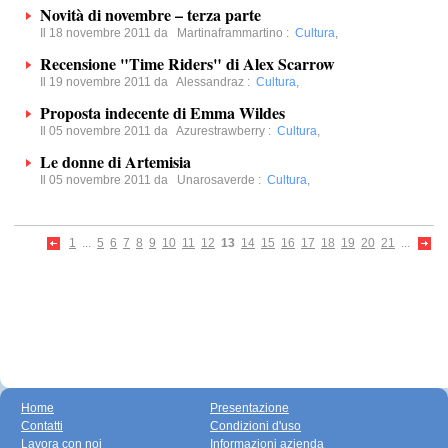
Novità di novembre – terza parte
Il 18 novembre 2011 da
Martinaframmartino
:
Cultura
,
Recensione "Time Riders" di Alex Scarrow
Il 19 novembre 2011 da
Alessandraz
:
Cultura
,
Proposta indecente di Emma Wildes
Il 05 novembre 2011 da
Azurestrawberry
:
Cultura
,
Le donne di Artemisia
Il 05 novembre 2011 da
Unarosaverde
:
Cultura
,
1
...
5
6
7
8
9
10
11
12
13
14
15
16
17
18
19
20
21
...
Home
Presentazione
Contatti
Condizioni d'uso
Lavora con noi
Informazioni azienda