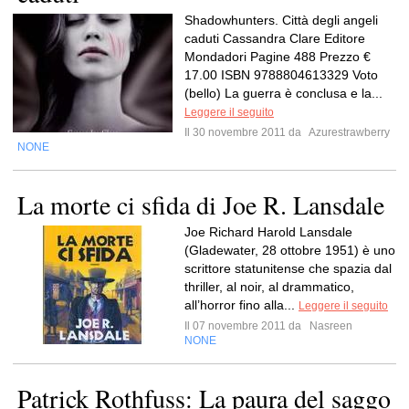
Shadowhunters. Città degli angeli
caduti Cassandra Clare Editore
Mondadori Pagine 488 Prezzo €
17.00 ISBN 9788804613329 Voto
(bello) La guerra è conclusa e la...
Leggere il seguito
Il 30 novembre 2011 da
Azurestrawberry
NONE
La morte ci sfida di Joe R. Lansdale
Joe Richard Harold Lansdale
(Gladewater, 28 ottobre 1951) è uno
scrittore statunitense che spazia dal
thriller, al noir, al drammatico,
all’horror fino alla...
Leggere il seguito
Il 07 novembre 2011 da
Nasreen
NONE
Patrick Rothfuss: La paura del saggo