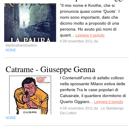
“Il mio nome è Kvothe, che si
pronuncia quasi come ‘Quote’. I
nomi sono importanti, dato che
dicono molto a proposito di una
persona. Ho avuto più nomi di
quant...
Leggere il seguito
Il 09 novembre 2011 da
Martinaframmartino
NONE
Catrame - Giuseppe Genna
I ContenutiFumo di asfalto colloso
nella spossante Milano estiva delle
periferie.Tra le case popolari di
Calvairate, il quartiere dormitorio di
Quarto Oggiaro...
Leggere il seguito
Il 09 novembre 2011 da
La Stamberga
Dei Lettori
NONE