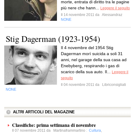
morte, entrata di diritto tra le pagine
più nere che hann...
Leggere il seguito
Il 14 novembre 2011 da
Alessandraz
NONE
Stig Dagerman (1923-1954)
Il 4 novembre del 1954 Stig
Dagerman morì suicida a soli 31
anni, nel garage della sua casa ad
Enebyberg, respirando i gas di
scarico della sua auto. Il...
Leggere il
seguito
Il 04 novembre 2011 da
Libriconsigliati
NONE
ALTRI ARTICOLI DEL MAGAZINE
Classifiche: prima settimana di novembre
Il 07 novembre 2011 da
Martinaframmartino
:
Cultura
,