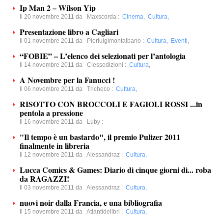
Ip Man 2 – Wilson Yip
Il 20 novembre 2011 da
Maxscorda
:
Cinema
,
Cultura
,
Presentazione libro a Cagliari
Il 01 novembre 2011 da
Pierluigimontalbano
:
Cultura
,
Eventi
,
“FOBIE” – L’elenco dei selezionati per l’antologia
Il 14 novembre 2011 da
Ciessedizioni
:
Cultura
,
A Novembre per la Fanucci !
Il 06 novembre 2011 da
Tricheco
:
Cultura
,
RISOTTO CON BROCCOLI E FAGIOLI ROSSI ...in
pentola a pressione
Il 16 novembre 2011 da
Luby
:
"Il tempo è un bastardo", il premio Pulizer 2011
finalmente in libreria
Il 12 novembre 2011 da
Alessandraz
:
Cultura
,
Lucca Comics & Games: Diario di cinque giorni di... roba
da RAGAZZI!
Il 03 novembre 2011 da
Alessandraz
:
Cultura
,
nuovi noir dalla Francia, e una bibliografia
Il 15 novembre 2011 da
Atlantidelibri
:
Cultura
,