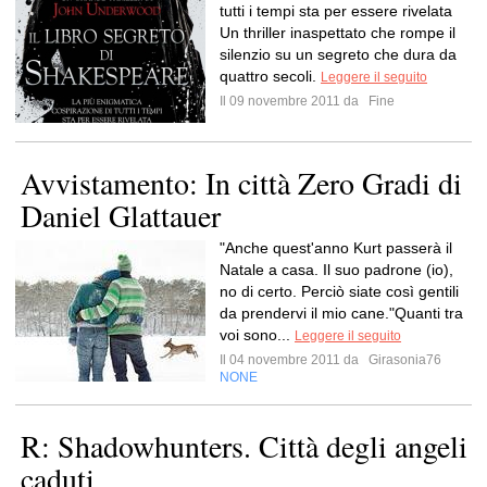
tutti i tempi sta per essere rivelata
Un thriller inaspettato che rompe il
silenzio su un segreto che dura da
quattro secoli.
Leggere il seguito
Il 09 novembre 2011 da
Fine
Avvistamento: In città Zero Gradi di
Daniel Glattauer
"Anche quest'anno Kurt passerà il
Natale a casa. Il suo padrone (io),
no di certo. Perciò siate così gentili
da prendervi il mio cane."Quanti tra
voi sono...
Leggere il seguito
Il 04 novembre 2011 da
Girasonia76
NONE
R: Shadowhunters. Città degli angeli
caduti