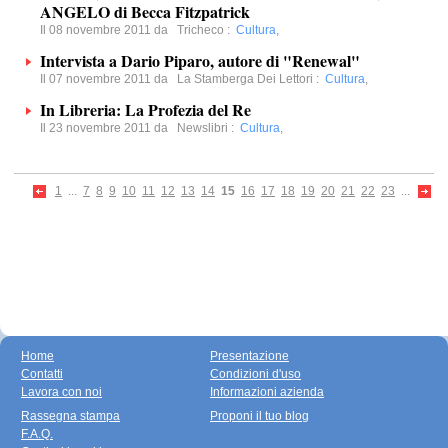
ANGELO di Becca Fitzpatrick
Il 08 novembre 2011 da
Tricheco
:
Cultura
,
Intervista a Dario Piparo, autore di "Renewal"
Il 07 novembre 2011 da
La Stamberga Dei Lettori
:
Cultura
,
In Libreria: La Profezia del Re
Il 23 novembre 2011 da
Newslibri
:
Cultura
,
1
...
7
8
9
10
11
12
13
14
15
16
17
18
19
20
21
22
23
...
Home
Presentazione
Contatti
Condizioni d'uso
Lavora con noi
Informazioni azienda
Rassegna stampa
Proponi il tuo blog
F.A.Q.