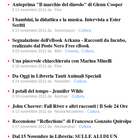
Anteprima "Il marchio del diavolo" di Glenn Cooper
Il 13 novembre 2011 da
Fine
:
I bambini, la didattica e la musica. Intervista a Ester
Seritti
Il 15 novembre 2011 da
Sulromanzo
:
Cultura
,
Segnalazione dell'eBook Arkana - Racconti da Incubo,
realizzato dal Posto Nero Free eBook
Il 03 novembre 2011 da
Ilibri
:
Cinema
,
Cultura
,
Una piacevole chiacchierata con Marina Minelli
Il 16 novembre 2011 da
Fine
:
Da Oggi in Libreria Tanti Animali Speciali
Il 24 novembre 2011 da
Newslibri
:
Cultura
,
I petali del tempo - Jennifer Wilde
Il 19 novembre 2011 da
Arychan
:
Cultura
,
John Cheever: Fall River e altri racconti | Il Sole 24 Ore
Il 13 novembre 2011 da
Nicola Nicodemo
:
Cultura
,
Recensione "Reflections" di Francesca Gonzato Quirolpe
Il 07 novembre 2011 da
Alessandraz
:
Cultura
,
Dal 15 Novembre in Libreria: SULLE ALI DI UN