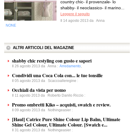
country chic- il provenzale- lo
shabby- il neoclassico- il marino...
Leggere il seguito
Il 14 agosto 2013 da
Anna
NONE
ALTRI ARTICOLI DEL MAGAZINE
shabby chic restyling con gusto e sapori
Il 26 agosto 2013 da
Anna
:
Arredamento
,
Condividi una Coca Cola con... le tue tonsille
Il 05 agosto 2013 da
Scaccoalleregine
:
Occhiali da vista per uomo
Il 11 agosto 2013 da
Roberto Danilo Riccio
:
Promo ombretti Kiko – acquisti, swatch e review.
Il 09 agosto 2013 da
Nothingeasier
:
[Haul] Catrice Pure Shine Colour Lip Balm, Ultimate
Shine Gel Colour, Ultimate Colour. [Swatch e...
Il 31 agosto 2013 da
Nothingeasier
: