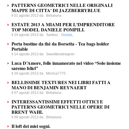
PATTERNS GEOMETRICI NELLE ORIGINALI
MAPPE DI CITTA' DI JAZZBERRYBLUE
Il 01 agosto 2013 da
Birbaluna
:
ESTATE 2013 A MIAMI PER L'IMPRENDITORE
TOP MODEL DANIELE POMPILI.
Il 24 agosto 2013 da
Sankez
:
Gossip
,
Porta bustine da thè da Borsetta - Tea bags holder
Portable
Il 14 agosto 2013 da
Sweetbiodesigner
:
Luca D’Amore, folle innamorato nel video “Solo insieme
saremo felici”
Il 29 agosto 2013 da
Monica7775
:
BELLISSIME TEXTURES NEI LIBRI FATTI A
MANO DI BENJAMIN REYNAERT
Il 07 agosto 2013 da
Birbaluna
:
INTERESSANTISSIMI EFFETTI OTTICI E
PATTERNS GEOMETRICI NELLE OPERE DI
BRENT WAHL
Il 09 agosto 2013 da
Birbaluna
:
Il loft dei miei sogni.