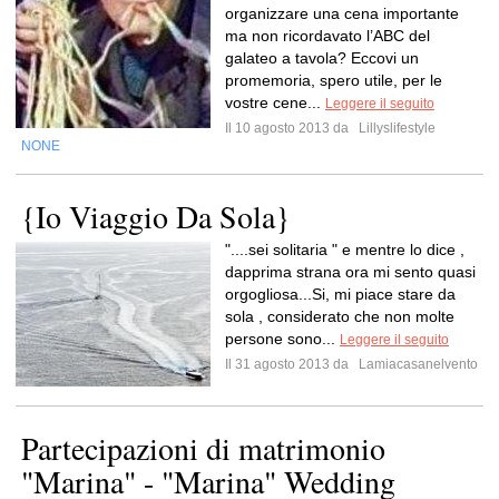
organizzare una cena importante
ma non ricordavato l’ABC del
galateo a tavola? Eccovi un
promemoria, spero utile, per le
vostre cene...
Leggere il seguito
Il 10 agosto 2013 da
Lillyslifestyle
NONE
{Io Viaggio Da Sola}
"....sei solitaria " e mentre lo dice ,
dapprima strana ora mi sento quasi
orgogliosa...Si, mi piace stare da
sola , considerato che non molte
persone sono...
Leggere il seguito
Il 31 agosto 2013 da
Lamiacasanelvento
Partecipazioni di matrimonio
"Marina" - "Marina" Wedding