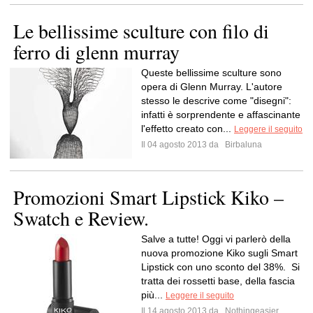
Le bellissime sculture con filo di
ferro di glenn murray
Queste bellissime sculture sono
opera di Glenn Murray. L'autore
stesso le descrive come "disegni":
infatti è sorprendente e affascinante
l'effetto creato con...
Leggere il seguito
Il 04 agosto 2013 da
Birbaluna
Promozioni Smart Lipstick Kiko –
Swatch e Review.
Salve a tutte! Oggi vi parlerò della
nuova promozione Kiko sugli Smart
Lipstick con uno sconto del 38%. Si
tratta dei rossetti base, della fascia
più...
Leggere il seguito
Il 14 agosto 2013 da
Nothingeasier