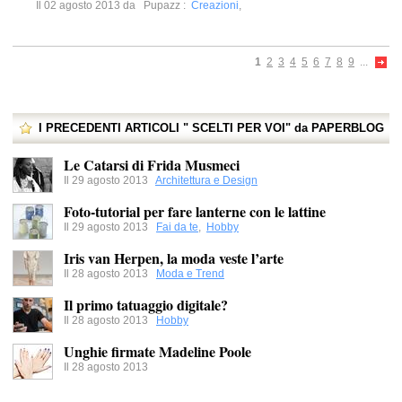
Il 02 agosto 2013 da
Pupazz
:
Creazioni
,
1
2
3
4
5
6
7
8
9
...
I PRECEDENTI ARTICOLI " SCELTI PER VOI" da PAPERBLOG
Le Catarsi di Frida Musmeci
Il 29 agosto 2013
Architettura e Design
Foto-tutorial per fare lanterne con le lattine
Il 29 agosto 2013
Fai da te
,
Hobby
Iris van Herpen, la moda veste l’arte
Il 28 agosto 2013
Moda e Trend
Il primo tatuaggio digitale?
Il 28 agosto 2013
Hobby
Unghie firmate Madeline Poole
Il 28 agosto 2013