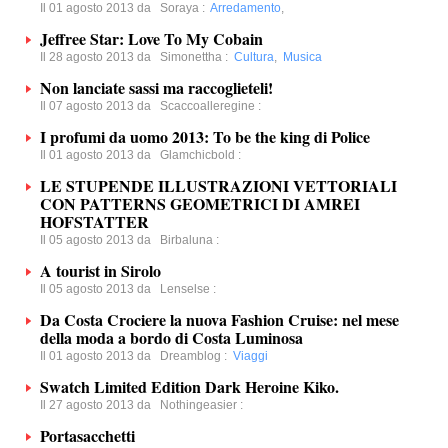
Il 01 agosto 2013 da
Soraya
:
Arredamento
,
Jeffree Star: Love To My Cobain
Il 28 agosto 2013 da
Simonettha
:
Cultura
,
Musica
Non lanciate sassi ma raccoglieteli!
Il 07 agosto 2013 da
Scaccoalleregine
:
I profumi da uomo 2013: To be the king di Police
Il 01 agosto 2013 da
Glamchicbold
:
LE STUPENDE ILLUSTRAZIONI VETTORIALI
CON PATTERNS GEOMETRICI DI AMREI
HOFSTATTER
Il 05 agosto 2013 da
Birbaluna
:
A tourist in Sirolo
Il 05 agosto 2013 da
Lenselse
:
Da Costa Crociere la nuova Fashion Cruise: nel mese
della moda a bordo di Costa Luminosa
Il 01 agosto 2013 da
Dreamblog
:
Viaggi
Swatch Limited Edition Dark Heroine Kiko.
Il 27 agosto 2013 da
Nothingeasier
:
Portasacchetti