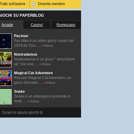
Tutto sull'autore
Diventa membro
 GIOCHI SU PAPERBLOG
Arcade
Casino'
Rompicapo
Pacman
Pac-Man é un video gioco creato nel
1979 da Toru......
Gioca
Nostradamus
Nostradamus è un gioco " shoot them
up" con una......
Gioca
Magical Cat Adventure
Riscopri Magical Cat Adventure, un
gioco d'arcade......
Gioca
Snake
Snake è un videogioco presente in
molti......
Gioca
Scopri lo spazio giochi di