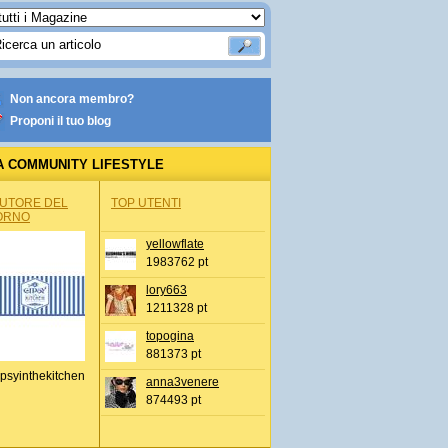
Non ancora membro?
Proponi il tuo blog
A COMMUNITY LIFESTYLE
AUTORE DEL
TOP UTENTI
ORNO
yellowflate
1983762 pt
lory663
1211328 pt
topogina
881373 pt
psyinthekitchen
anna3venere
874493 pt