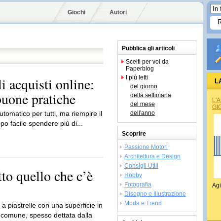
Giochi
Autori
Pubblica gli articoli
Scelti per voi da
Paperblog
I più letti
 acquisti online:
L
del giorno
buone pratiche
della settimana
L'
del mese
GI
omatico per tutti, ma riempire il
dell'anno
ppo facile spendere più di...
Scoprire
Passione Motori
Architettura e Design
Consigli Utili
tto quello che c’è
Hobby
Fotografia
Agi
Disegno e Illustrazione
Moda e Trend
a piastrelle con una superficie in
 comune, spesso dettata dalla