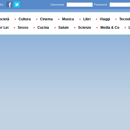
 su
Username
Password
ocietà
Cultura
Cinema
Musica
Libri
Viaggi
Tecnol
er Lei
Sesso
Cucina
Salute
Scienze
Media & Co