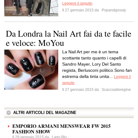
Leggere il seguito
Il 27 gennaio 2015 da
Popandgossip
Da Londra la Nail Art fai da te facile
e veloce: MoYou
La Nail Art per me è un tema
scottante tanto quanto i capelli di
Sandro Mayer, Lory Del Santo
regista, Berlusconi politico.Sono fan
estrema della tinta unita...
Leggere il
seguito
Il 27 gennaio 2015 da
Scaccoalleregine
ALTRI ARTICOLI DEL MAGAZINE
EMPORIO ARMANI MENSWEAR FW 2015
FASHION SHOW
Il 28 gennaio 2015 da
Lago Blu
: