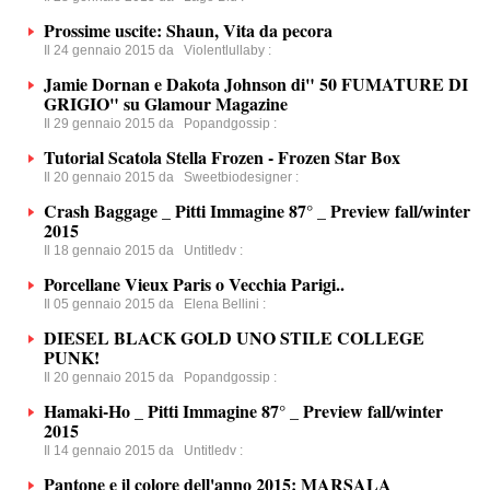
Prossime uscite: Shaun, Vita da pecora
Il 24 gennaio 2015 da
Violentlullaby
:
Jamie Dornan e Dakota Johnson di" 50 FUMATURE DI
GRIGIO" su Glamour Magazine
Il 29 gennaio 2015 da
Popandgossip
:
Tutorial Scatola Stella Frozen - Frozen Star Box
Il 20 gennaio 2015 da
Sweetbiodesigner
:
Crash Baggage _ Pitti Immagine 87° _ Preview fall/winter
2015
Il 18 gennaio 2015 da
Untitledv
:
Porcellane Vieux Paris o Vecchia Parigi..
Il 05 gennaio 2015 da
Elena Bellini
:
DIESEL BLACK GOLD UNO STILE COLLEGE
PUNK!
Il 20 gennaio 2015 da
Popandgossip
:
Hamaki-Ho _ Pitti Immagine 87° _ Preview fall/winter
2015
Il 14 gennaio 2015 da
Untitledv
:
Pantone e il colore dell'anno 2015: MARSALA