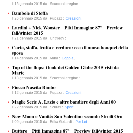
Il 13 gennaio 2015 da
Scaccoalleregine
:
Bambole di Stoffa
Il 26 gennaio 2015 da
Pupazz
:
Creazioni
,
Lardini + Nick Wooster _ Pitti Immagine 87° _ Preview
fall/winter 2015
Il 21 gennaio 2015 da
Untitledv
:
Carta, stoffa, frutta e verdura: ecco il nuovo bouquet della
sposa
Il 14 gennaio 2015 da
Anna
:
Coppia
,
Top of the flops: i look dei Golden Globe 2015 visti da
Marte
Il 13 gennaio 2015 da
Scaccoalleregine
:
Fiocco Nascita Bimbo
Il 12 gennaio 2015 da
Pupazz
:
Creazioni
,
Maglie Serie A, Lazio e altre bandiere degli Anni 80
Il 22 gennaio 2015 da
Scurati
:
Sport
New Moon e Vanitè: San Valentino secondo Stroili Oro
Il 09 gennaio 2015 da
Erika Gottardi
:
Per Lei
Buttero _ Pitti Immagine 87° _ Preview fall/winter 2015