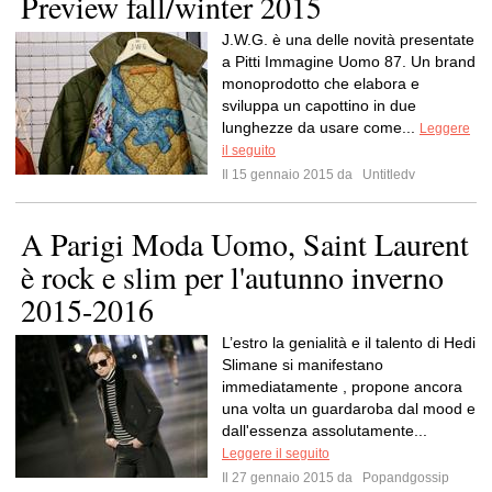
Preview fall/winter 2015
J.W.G. è una delle novità presentate
a Pitti Immagine Uomo 87. Un brand
monoprodotto che elabora e
sviluppa un capottino in due
lunghezze da usare come...
Leggere
il seguito
Il 15 gennaio 2015 da
Untitledv
A Parigi Moda Uomo, Saint Laurent
è rock e slim per l'autunno inverno
2015-2016
L’estro la genialità e il talento di Hedi
Slimane si manifestano
immediatamente , propone ancora
una volta un guardaroba dal mood e
dall'essenza assolutamente...
Leggere il seguito
Il 27 gennaio 2015 da
Popandgossip