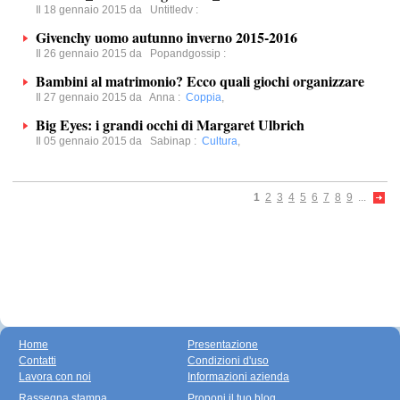
Il 18 gennaio 2015 da
Untitledv
:
Givenchy uomo autunno inverno 2015-2016
Il 26 gennaio 2015 da
Popandgossip
:
Bambini al matrimonio? Ecco quali giochi organizzare
Il 27 gennaio 2015 da
Anna
:
Coppia
,
Big Eyes: i grandi occhi di Margaret Ulbrich
Il 05 gennaio 2015 da
Sabinap
:
Cultura
,
1
2
3
4
5
6
7
8
9
...
Home
Presentazione
Contatti
Condizioni d'uso
Lavora con noi
Informazioni azienda
Rassegna stampa
Proponi il tuo blog