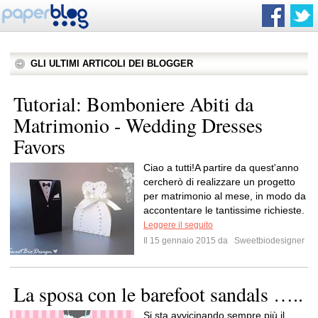
GLI ULTIMI ARTICOLI DEI BLOGGER
Tutorial: Bomboniere Abiti da
Matrimonio - Wedding Dresses
Favors
Ciao a tutti!A partire da quest'anno
cercherò di realizzare un progetto
per matrimonio al mese, in modo da
accontentare le tantissime richieste.
Leggere il seguito
Il 15 gennaio 2015 da
Sweetbiodesigner
La sposa con le barefoot sandals …..
Si sta avvicinando sempre più il