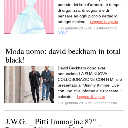
periodo dei fiori d’arancio, è tempo
di organizza, di sognare e di
pensare ad ogni piccolo dettaglio,
ad ogni minimo...
Leggere il seguito
Il 28 gennaio 2015 da
Fashioniamoci
NONE
Moda uomo: david beckham in total
black!
David Beckham dopo aver
annunciato LA SUA NUOVA
COLLOBORAZIONE CON H M, si è
presentato al "Jimmy Kimmel Live"
con uno stile informale e rilassato, il
calciator...
Leggere il seguito
Il 30 gennaio 2015 da
Popandgossip
J.W.G. _ Pitti Immagine 87° _