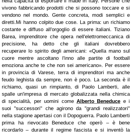
nella capacità di esportare il made in Italy. Persone che
vivono fabbricando prodotti che si possono toccare e si
vendono nel mondo. Gente concreta, modi semplici e
diretti.Mi hanno colpito due cose. La prima: un richiamo
costante e diffuso all'orgoglio di essere italiani. Tiziano
Barea, imprenditore che opera nell'elettromeccanica di
precisione, ha detto che gli italiani dovrebbero
recuperare lo spirito degli americani: «Quella mano sul
cuore mentre ascoltano l'inno alle partite di football
emoziona anche te che non sei americano». Per essere
in provincia di Varese, terra di imprenditori ma anche
feudo leghista da sempre, non è poco. La seconda è il
richiamo, quasi un rimpianto, di Paolo Lamberti, alle
spalle un'impresa di mercato globalizzata nella chimica
di specialità, per uomini come
Alberto Beneduce
e i
suoi "successori" che agirono da "grandi realizzatori"
nella stagione apertasi con il Dopoguerra. Paolo Lamberti
prima ha rievocato Beneduce che operò – è bene
ricordarlo – durante il regime fascista e si inventò la