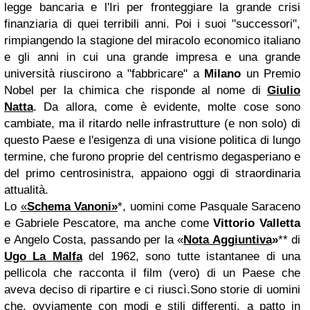
legge bancaria e l'Iri per fronteggiare la grande crisi
finanziaria di quei terribili anni. Poi i suoi "successori",
rimpiangendo la stagione del miracolo economico italiano
e gli anni in cui una grande impresa e una grande
università riuscirono a "fabbricare" a
Milano
un Premio
Nobel per la chimica che risponde al nome di
Giulio
Natta
. Da allora, come è evidente, molte cose sono
cambiate, ma il ritardo nelle infrastrutture (e non solo) di
questo Paese e l'esigenza di una visione politica di lungo
termine, che furono proprie del centrismo degasperiano e
del primo centrosinistra, appaiono oggi di straordinaria
attualità.
Lo
«
Schema Vanoni»
*, uomini come Pasquale Saraceno
e Gabriele Pescatore, ma anche come
Vittorio Valletta
e Angelo Costa, passando per la «
Nota Aggiuntiva
»
** di
Ugo La Malfa
del 1962, sono tutte istantanee di una
pellicola che racconta il film (vero) di un Paese che
aveva deciso di ripartire e ci riuscì.Sono storie di uomini
che, ovviamente con modi e stili differenti, a patto in