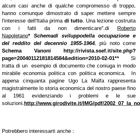
alcuni casi anche di qualche compromesso di troppo,
hanno comunque dimostrato di saper mettere sempre
l'interesse dell'Italia prima
di tutto
. Una lezione costruita
con i fatti da non dimenticare".
di
Roberto
Napoletano
*
Schema
di sviluppo
della occupazione e
del reddito del decennio 1955-1964
,
più noto come
Schema Vanoni
http://rivista.ssef.it/site.php?
page=20040112181814584&edition=2010-02-01
**
Si
tratta di un esempio di documento che coniuga in modo
mirabile economia politica con politica economica. In
appena cinquanta pagine Ugo La Malfa rappresenta
magistralmente lo storia economica del nostro paese fino
al 1961 evidenziando i problemi e le sue
soluzioni.
http://www.girodivite.it/IMG/pdf/2002_07_la_
Potrebbero interessarti anche :