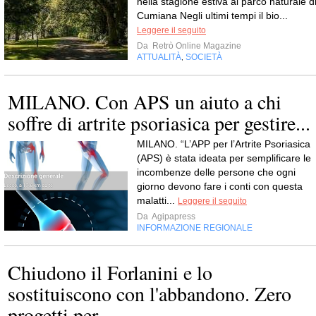
nella stagione estiva al parco naturale d
Cumiana Negli ultimi tempi il bio...
Leggere il seguito
Da
Retrò Online Magazine
ATTUALITÀ
SOCIETÀ
,
MILANO. Con APS un aiuto a chi
soffre di artrite psoriasica per gestire...
MILANO. “L’APP per l’Artrite Psoriasica
(APS) è stata ideata per semplificare le
incombenze delle persone che ogni
giorno devono fare i conti con questa
malatti...
Leggere il seguito
Da
Agipapress
INFORMAZIONE REGIONALE
Chiudono il Forlanini e lo
sostituiscono con l'abbandono. Zero
progetti per...