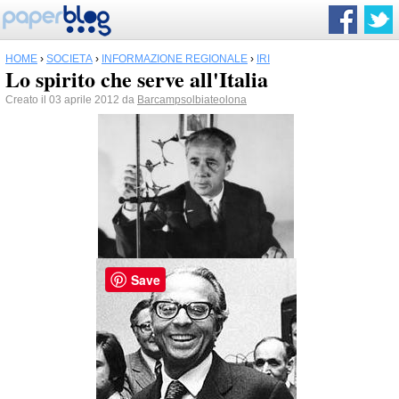
HOME
›
SOCIETÀ
›
INFORMAZIONE REGIONALE
›
IRI
Lo spirito che serve all'Italia
Creato il 03 aprile 2012 da
Barcampsolbiateolona
Save