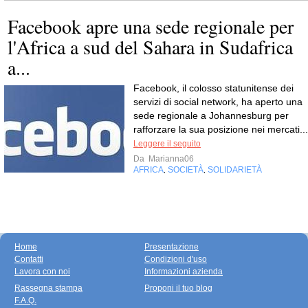
Facebook apre una sede regionale per
l'Africa a sud del Sahara in Sudafrica
a...
Facebook, il colosso statunitense dei
servizi di social network, ha aperto una
sede regionale a Johannesburg per
rafforzare la sua posizione nei mercati...
Leggere il seguito
Da
Marianna06
AFRICA
SOCIETÀ
SOLIDARIETÀ
,
,
Home
Presentazione
Contatti
Condizioni d'uso
Lavora con noi
Informazioni azienda
Rassegna stampa
Proponi il tuo blog
F.A.Q.