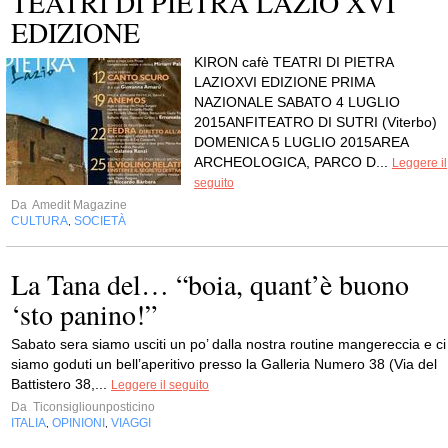
TEATRI DI PIETRA LAZIO XVI
EDIZIONE
KIRON cafè TEATRI DI PIETRA
LAZIOXVI EDIZIONE PRIMA
NAZIONALE SABATO 4 LUGLIO
2015ANFITEATRO DI SUTRI (Viterbo)
DOMENICA 5 LUGLIO 2015AREA
ARCHEOLOGICA, PARCO D...
Leggere il
seguito
Da
Amedit Magazine
CULTURA
SOCIETÀ
,
La Tana del… “boia, quant’è buono
‘sto panino!”
Sabato sera siamo usciti un po’ dalla nostra routine mangereccia e ci
siamo goduti un bell’aperitivo presso la Galleria Numero 38 (Via del
Battistero 38,...
Leggere il seguito
Da
Ticonsigliounposticino
ITALIA
OPINIONI
VIAGGI
,
,