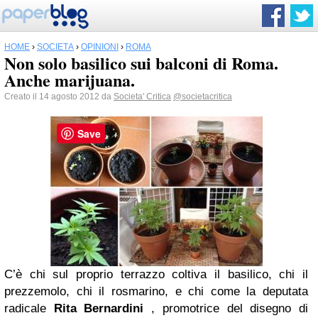
HOME
›
SOCIETÀ
›
OPINIONI
›
ROMA
Non solo basilico sui balconi di Roma.
Anche marijuana.
Creato il 14 agosto 2012 da
Societa' Critica
@societacritica
Save
C’è chi sul proprio terrazzo coltiva il basilico, chi il
prezzemolo, chi il rosmarino, e chi come la deputata
radicale
Rita Bernardini
, promotrice del disegno di