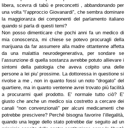
libera, scevra di tabù e preconcetti , abbandonando per
una volta “l’approccio Giovanardi”, che sembra dominare
la maggioranza dei componenti del parlamento italiano
quando si parla di questi temi?
Non posso dimenticare che pochi anni fa un medico di
mia conoscenza, mi chiese se potevo procuragli della
marijuana da far assumere alla madre ottantenne affetta
da una malattia neurodegenerativa, per sondare se
l’assunzione di quella sostanza avrebbe potuto allievare i
sintomi della patologia che aveva colpito una delle
persone a lei piu’ prossime. La dottoressa in questione si
rivolse a me , non in quanto fossi un noto “drogato” del
quartiere, ma in quanto ventenne avrei trovato più facilità
a procurarmi quel prodotto. E’ normale tutto ciò? E’
giusto che anche un medico sia costretto a cercare dei
canali “non convenzionali” per alcuni medicamenti che
potrebbe prescivere? Perché bisogna favorire l’illegalità,
quando una legge dello stato potrebbe dar seguito ad un