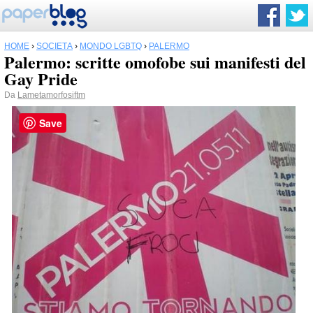
HOME
›
SOCIETÀ
›
MONDO LGBTQ
›
PALERMO
Palermo: scritte omofobe sui manifesti del
Gay Pride
Da
Lametamorfosiftm
Save