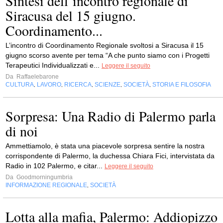
Sintesi dell’incontro regionale di
Siracusa del 15 giugno.
Coordinamento...
L’incontro di Coordinamento Regionale svoltosi a Siracusa il 15
giugno scorso avente per tema “A che punto siamo con i Progetti
Terapeutici Individualizzati e...
Leggere il seguito
Da
Raffaelebarone
CULTURA
LAVORO
RICERCA
SCIENZE
SOCIETÀ
STORIA E FILOSOFIA
,
,
,
,
,
Sorpresa: Una Radio di Palermo parla
di noi
Ammettiamolo, è stata una piacevole sorpresa sentire la nostra
corrispondente di Palermo, la duchessa Chiara Fici, intervistata da
Radio in 102 Palermo, e citar...
Leggere il seguito
Da
Goodmorningumbria
INFORMAZIONE REGIONALE
SOCIETÀ
,
Lotta alla mafia, Palermo: Addiopizzo