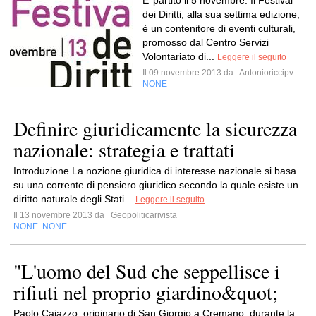
E’ partito il 5 novembre. Il Festival
dei Diritti, alla sua settima edizione,
è un contenitore di eventi culturali,
promosso dal Centro Servizi
Volontariato di...
Leggere il seguito
Il 09 novembre 2013 da
Antonioriccipv
NONE
Definire giuridicamente la sicurezza
nazionale: strategia e trattati
Introduzione La nozione giuridica di interesse nazionale si basa
su una corrente di pensiero giuridico secondo la quale esiste un
diritto naturale degli Stati...
Leggere il seguito
Il 13 novembre 2013 da
Geopoliticarivista
NONE
NONE
,
"L'uomo del Sud che seppellisce i
rifiuti nel proprio giardino&quot;
Paolo Caiazzo, originario di San Giorgio a Cremano, durante la