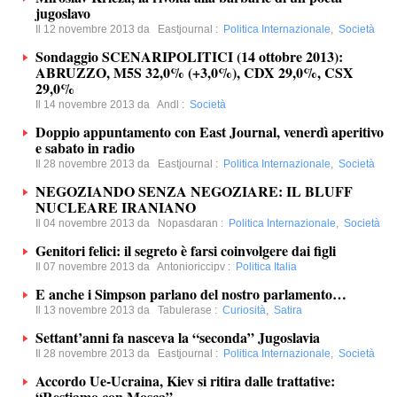
jugoslavo
Il 12 novembre 2013 da
Eastjournal
:
Politica Internazionale
,
Società
Sondaggio SCENARIPOLITICI (14 ottobre 2013):
ABRUZZO, M5S 32,0% (+3,0%), CDX 29,0%, CSX
29,0%
Il 14 novembre 2013 da
Andl
:
Società
Doppio appuntamento con East Journal, venerdì aperitivo
e sabato in radio
Il 28 novembre 2013 da
Eastjournal
:
Politica Internazionale
,
Società
NEGOZIANDO SENZA NEGOZIARE: IL BLUFF
NUCLEARE IRANIANO
Il 04 novembre 2013 da
Nopasdaran
:
Politica Internazionale
,
Società
Genitori felici: il segreto è farsi coinvolgere dai figli
Il 07 novembre 2013 da
Antonioriccipv
:
Politica Italia
E anche i Simpson parlano del nostro parlamento…
Il 13 novembre 2013 da
Tabulerase
:
Curiosità
,
Satira
Settant’anni fa nasceva la “seconda” Jugoslavia
Il 28 novembre 2013 da
Eastjournal
:
Politica Internazionale
,
Società
Accordo Ue-Ucraina, Kiev si ritira dalle trattative:
“Restiamo con Mosca”