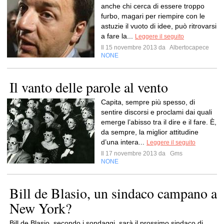
anche chi cerca di essere troppo
furbo, magari per riempire con le
astuzie il vuoto di idee, può ritrovarsi
a fare la...
Leggere il seguito
Il 15 novembre 2013 da
Albertocapece
NONE
Il vanto delle parole al vento
Capita, sempre più spesso, di
sentire discorsi e proclami dai quali
emerge l’abisso tra il dire e il fare. È,
da sempre, la miglior attitudine
d’una intera...
Leggere il seguito
Il 17 novembre 2013 da
Gms
NONE
Bill de Blasio, un sindaco campano a
New York?
Bill de Blasio, secondo i sondaggi, sarà il prossimo sindaco di