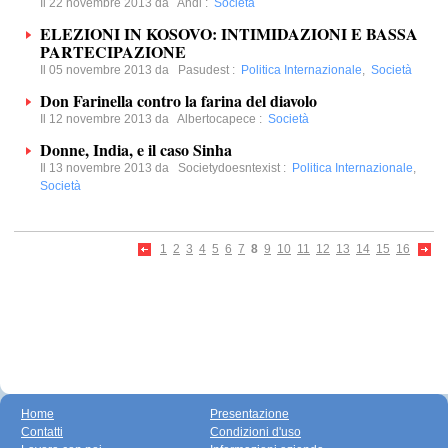
Il 22 novembre 2013 da
Andl
:
Società
ELEZIONI IN KOSOVO: INTIMIDAZIONI E BASSA
PARTECIPAZIONE
Il 05 novembre 2013 da
Pasudest
:
Politica Internazionale
,
Società
Don Farinella contro la farina del diavolo
Il 12 novembre 2013 da
Albertocapece
:
Società
Donne, India, e il caso Sinha
Il 13 novembre 2013 da
Societydoesntexist
:
Politica Internazionale
,
Società
1
2
3
4
5
6
7
8
9
10
11
12
13
14
15
16
Home
Presentazione
Contatti
Condizioni d'uso