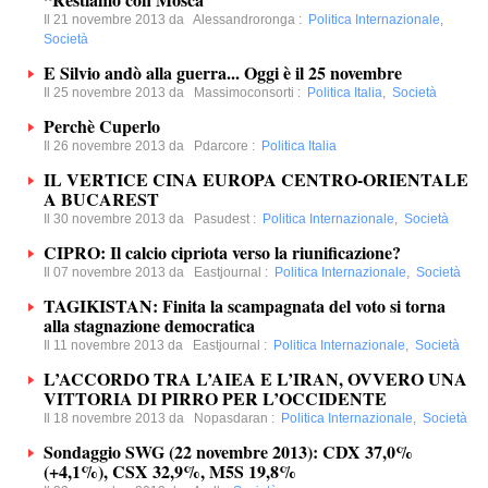
Il 21 novembre 2013 da
Alessandroronga
:
Politica Internazionale
,
Società
E Silvio andò alla guerra... Oggi è il 25 novembre
Il 25 novembre 2013 da
Massimoconsorti
:
Politica Italia
,
Società
Perchè Cuperlo
Il 26 novembre 2013 da
Pdarcore
:
Politica Italia
IL VERTICE CINA EUROPA CENTRO-ORIENTALE
A BUCAREST
Il 30 novembre 2013 da
Pasudest
:
Politica Internazionale
,
Società
CIPRO: Il calcio cipriota verso la riunificazione?
Il 07 novembre 2013 da
Eastjournal
:
Politica Internazionale
,
Società
TAGIKISTAN: Finita la scampagnata del voto si torna
alla stagnazione democratica
Il 11 novembre 2013 da
Eastjournal
:
Politica Internazionale
,
Società
L’ACCORDO TRA L’AIEA E L’IRAN, OVVERO UNA
VITTORIA DI PIRRO PER L’OCCIDENTE
Il 18 novembre 2013 da
Nopasdaran
:
Politica Internazionale
,
Società
Sondaggio SWG (22 novembre 2013): CDX 37,0%
(+4,1%), CSX 32,9%, M5S 19,8%