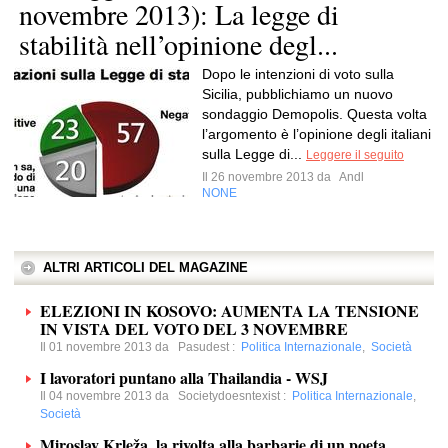
novembre 2013): La legge di
stabilità nell’opinione degl...
Dopo le intenzioni di voto sulla
Sicilia, pubblichiamo un nuovo
sondaggio Demopolis. Questa volta
l’argomento è l’opinione degli italiani
sulla Legge di...
Leggere il seguito
Il 26 novembre 2013 da
Andl
NONE
ALTRI ARTICOLI DEL MAGAZINE
ELEZIONI IN KOSOVO: AUMENTA LA TENSIONE
IN VISTA DEL VOTO DEL 3 NOVEMBRE
Il 01 novembre 2013 da
Pasudest
:
Politica Internazionale
,
Società
I lavoratori puntano alla Thailandia - WSJ
Il 04 novembre 2013 da
Societydoesntexist
:
Politica Internazionale
,
Società
Miroslav Krleža, la rivolta alla barbarie di un poeta