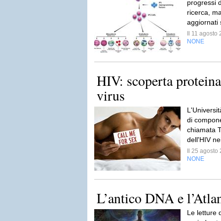
progressi d
ricerca, ma
aggiornati s
Il 11 agost
NONE
HIV: scoperta proteina
virus
L'Universi
di compone
chiamata T
dell'HIV n
Il 25 agost
NONE
L’antico DNA e l’Atla
Le letture