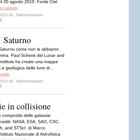
il 20 agosto 2010. Fonte Ciel
 il seguito
o 2010 da
Sabrinamasiero
E
di Saturno
 Saturno come non le abbiamo
prima. Paul Schenk del Lunar and
Institute ha creato una mappa
 e geologica delle lune di...
eguito
o 2010 da
Sabrinamasiero
E
e in collisione
 composita delle galassie
rediti: NASA, ESA, SAO, CXC,
h, and STScI. di Marco
 Istituto Nazionale di Astrofisica