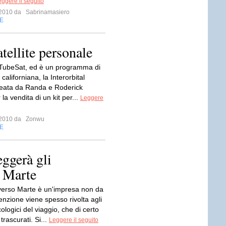
ggere il seguito
o 2010 da
Sabrinamasiero
E
atellite personale
TubeSat, ed è un programma di
californiana, la Interorbital
eata da Randa e Roderick
 la vendita di un kit per...
Leggere
o 2010 da
Zonwu
E
ggerà gli
o Marte
verso Marte è un'impresa non da
enzione viene spesso rivolta agli
cologici del viaggio, che di certo
rascurati. Si...
Leggere il seguito