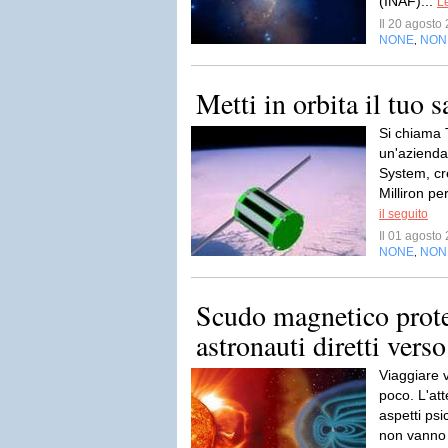
(INAF)...
Le
Il 20 agost
NONE
NON
,
Metti in orbita il tuo s
Si chiama 
un'azienda 
System, cr
Milliron per
il seguito
Il 01 agost
NONE
NON
,
Scudo magnetico prote
astronauti diretti vers
Viaggiare 
poco. L'att
aspetti psi
non vanno t