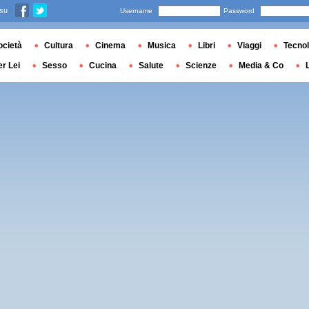
 su
Username
Password
ocietà
Cultura
Cinema
Musica
Libri
Viaggi
Tecnol
er Lei
Sesso
Cucina
Salute
Scienze
Media & Co