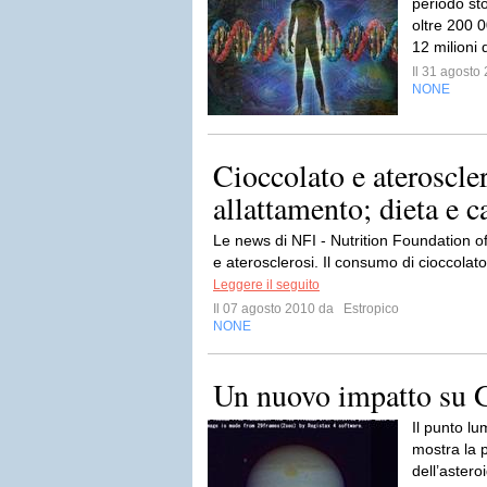
periodo sto
oltre 200 0
12 milioni 
Il 31 agost
NONE
Cioccolato e ateroscl
allattamento; dieta e ca
Le news di NFI - Nutrition Foundation of 
e aterosclerosi. Il consumo di cioccolato 
Leggere il seguito
Il 07 agosto 2010 da
Estropico
NONE
Un nuovo impatto su 
Il punto lu
mostra la p
dell’aster