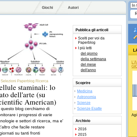
Giochi
Autori
Pubblica gli articoli
Scelti per voi da
Paperblog
I più letti
L
del giorno
della settimana
L'
del mese
GI
dell'anno
Selezioni Paperblog Ricerca
Scoprire
ellule staminali: lo
Medicina
ato dell'arte (su
Astronomia
cientific American)
Scienze
 questo blog cerchiamo di
Scienze Esatte
nitorare i progressi di varie
Agi
nologie e settori di ricerca, ma e'
Archivio
t'altro che facile restare
2016
iornati su tanti fronti
2015