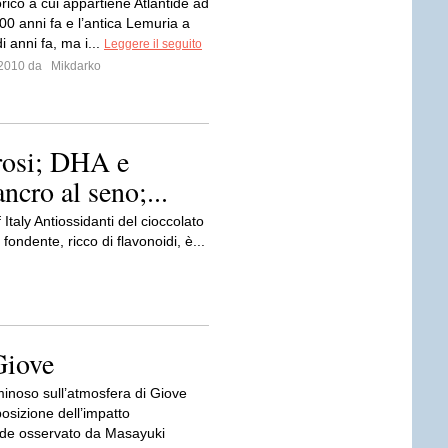
rico a cui appartiene Atlantide ad
00 anni fa e l’antica Lemuria a
di anni fa, ma i...
Leggere il seguito
o 2010 da
Mikdarko
erosi; DHA e
ncro al seno;...
Italy Antiossidanti del cioccolato
fondente, ricco di flavonoidi, è...
Giove
minoso sull’atmosfera di Giove
osizione dell’impatto
oide osservato da Masayuki