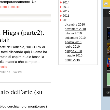
ntemporaneamente. Un...
2014
gere il seguito
2013
2012
I
2011
R
2010
dicembre 2010
novembre 2010
 Higgs (parte2).
ottobre 2010
tali
settembre 2010
agosto 2010
arte dell’articolo, sul CERN di
luglio 2010
giugno 2010
 trovi cliccando qui) L’uomo ha
maggio 2010
cato di capire quale fosse la
aprile 2010
della materia che compon...
eguito
o 2010 da
Zaxster
ato dell'arte (su
blog cerchiamo di monitorare i