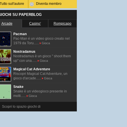
Tutto sull'autore
Diventa membro
 GIOCHI SU PAPERBLOG
Arcade
Casino'
Rompicapo
Pacman
Pac-Man é un video gioco creato nel
1979 da Toru......
Gioca
Nostradamus
Nostradamus è un gioco " shoot them
up" con una......
Gioca
Magical Cat Adventure
Riscopri Magical Cat Adventure, un
gioco d'arcade......
Gioca
Snake
Snake è un videogioco presente in
molti......
Gioca
Scopri lo spazio giochi di