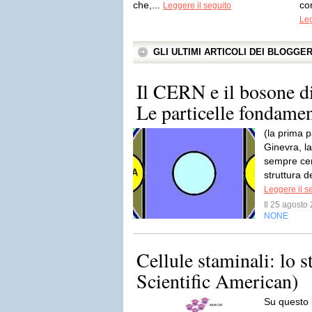
che,...
co
Leggere il seguito
Leg
GLI ULTIMI ARTICOLI DEI BLOGGE
Il CERN e il bosone di
Le particelle fondamen
(la prima p
Ginevra, la
sempre cer
struttura 
Leggere il s
Il 25 agost
NONE
Cellule staminali: lo st
Scientific American)
Su questo 