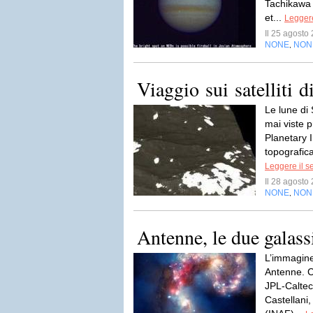
Tachikawa 
et...
Leggere
Il 25 agost
NONE
NON
,
Viaggio sui satelliti 
Le lune di
mai viste 
Planetary 
topografica
Leggere il s
Il 28 agost
NONE
NON
,
Antenne, le due galassi
L’immagine
Antenne. C
JPL-Caltec
Castellani,