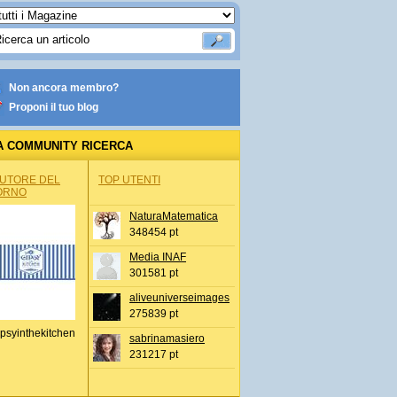
Non ancora membro?
Proponi il tuo blog
A COMMUNITY RICERCA
AUTORE DEL
TOP UTENTI
ORNO
NaturaMatematica
348454 pt
Media INAF
301581 pt
aliveuniverseimages
275839 pt
psyinthekitchen
sabrinamasiero
231217 pt