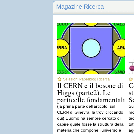
Magazine Ricerca
Selezioni Paperblog Ricerca
Il CERN e il bosone di
C
Higgs (parte2). Le
st
particelle fondamentali
S
(la prima parte dell’articolo, sul
Su
CERN di Ginevra, la trovi cliccando
mo
qui) L’uomo ha sempre cercato di
tec
capire quale fosse la struttura della
tut
materia che compone l’universo e
agg