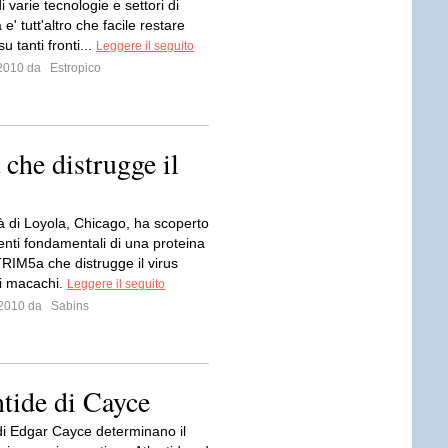
i varie tecnologie e settori di
 e' tutt'altro che facile restare
u tanti fronti...
Leggere il seguito
o 2010 da
Estropico
 che distrugge il
tà di Loyola, Chicago, ha scoperto
nti fondamentali di una proteina
RIM5a che distrugge il virus
ei macachi.
Leggere il seguito
o 2010 da
Sabins
ntide di Cayce
 di Edgar Cayce determinano il