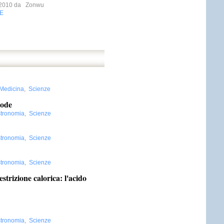
o 2010 da
Zonwu
E
Medicina
,
Scienze
code
tronomia
,
Scienze
tronomia
,
Scienze
tronomia
,
Scienze
strizione calorica: l'acido
tronomia
,
Scienze