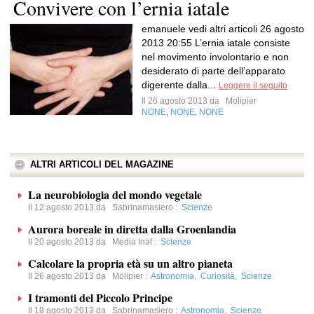
Convivere con l’ernia iatale
emanuele vedi altri articoli 26 agosto
2013 20:55 L’ernia iatale consiste
nel movimento involontario e non
desiderato di parte dell’apparato
digerente dalla...
Leggere il seguito
Il 26 agosto 2013 da
Molipier
NONE
NONE
NONE
,
,
ALTRI ARTICOLI DEL MAGAZINE
La neurobiologia del mondo vegetale
Il 12 agosto 2013 da
Sabrinamasiero
:
Scienze
Aurora boreale in diretta dalla Groenlandia
Il 20 agosto 2013 da
Media Inaf
:
Scienze
Calcolare la propria età su un altro pianeta
Il 26 agosto 2013 da
Molipier
:
Astronomia
,
Curiosità
,
Scienze
I tramonti del Piccolo Principe
Il 18 agosto 2013 da
Sabrinamasiero
:
Astronomia
,
Scienze