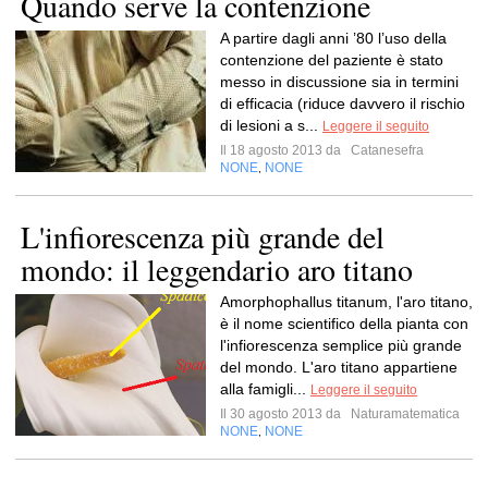
Quando serve la contenzione
A partire dagli anni ’80 l’uso della
contenzione del paziente è stato
messo in discussione sia in termini
di efficacia (riduce davvero il rischio
di lesioni a s...
Leggere il seguito
Il 18 agosto 2013 da
Catanesefra
NONE
NONE
,
L'infiorescenza più grande del
mondo: il leggendario aro titano
Amorphophallus titanum, l'aro titano,
è il nome scientifico della pianta con
l'infiorescenza semplice più grande
del mondo. L'aro titano appartiene
alla famigli...
Leggere il seguito
Il 30 agosto 2013 da
Naturamatematica
NONE
NONE
,