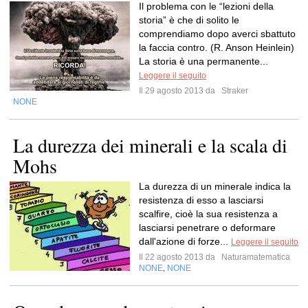
Il problema con le “lezioni della
storia” è che di solito le
comprendiamo dopo averci sbattuto
la faccia contro. (R. Anson Heinlein)
La storia è una permanente...
Leggere il seguito
Il 29 agosto 2013 da
Straker
NONE
La durezza dei minerali e la scala di
Mohs
La durezza di un minerale indica la
resistenza di esso a lasciarsi
scalfire, cioè la sua resistenza a
lasciarsi penetrare o deformare
dall'azione di forze...
Leggere il seguito
Il 22 agosto 2013 da
Naturamatematica
NONE
NONE
,