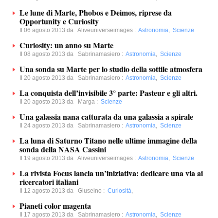
Le lune di Marte, Phobos e Deimos, riprese da
Opportunity e Curiosity
Il 06 agosto 2013 da
Aliveuniverseimages
:
Astronomia
,
Scienze
Curiosity: un anno su Marte
Il 08 agosto 2013 da
Sabrinamasiero
:
Astronomia
,
Scienze
Una sonda su Marte per lo studio della sottile atmosfera
Il 20 agosto 2013 da
Sabrinamasiero
:
Astronomia
,
Scienze
La conquista dell’invisibile 3° parte: Pasteur e gli altri.
Il 20 agosto 2013 da
Marga
:
Scienze
Una galassia nana catturata da una galassia a spirale
Il 24 agosto 2013 da
Sabrinamasiero
:
Astronomia
,
Scienze
La luna di Saturno Titano nelle ultime immagine della
sonda della NASA Cassini
Il 19 agosto 2013 da
Aliveuniverseimages
:
Astronomia
,
Scienze
La rivista Focus lancia un’iniziativa: dedicare una via ai
ricercatori italiani
Il 12 agosto 2013 da
Giuseino
:
Curiosità
,
Pianeti color magenta
Il 17 agosto 2013 da
Sabrinamasiero
:
Astronomia
,
Scienze