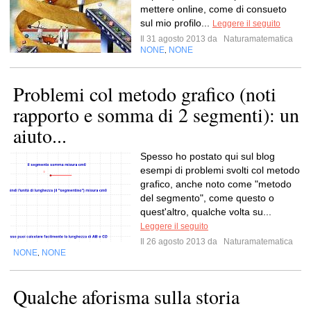
mettere online, come di consueto
sul mio profilo...
Leggere il seguito
Il 31 agosto 2013 da
Naturamatematica
NONE
NONE
,
Problemi col metodo grafico (noti
rapporto e somma di 2 segmenti): un
aiuto...
Spesso ho postato qui sul blog
esempi di problemi svolti col metodo
grafico, anche noto come "metodo
del segmento", come questo o
quest'altro, qualche volta su...
Leggere il seguito
Il 26 agosto 2013 da
Naturamatematica
NONE
NONE
,
Qualche aforisma sulla storia