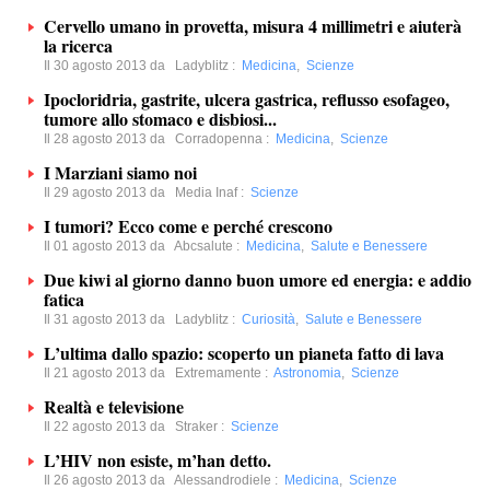
Cervello umano in provetta, misura 4 millimetri e aiuterà
la ricerca
Il 30 agosto 2013 da
Ladyblitz
:
Medicina
,
Scienze
Ipocloridria, gastrite, ulcera gastrica, reflusso esofageo,
tumore allo stomaco e disbiosi...
Il 28 agosto 2013 da
Corradopenna
:
Medicina
,
Scienze
I Marziani siamo noi
Il 29 agosto 2013 da
Media Inaf
:
Scienze
I tumori? Ecco come e perché crescono
Il 01 agosto 2013 da
Abcsalute
:
Medicina
,
Salute e Benessere
Due kiwi al giorno danno buon umore ed energia: e addio
fatica
Il 31 agosto 2013 da
Ladyblitz
:
Curiosità
,
Salute e Benessere
L’ultima dallo spazio: scoperto un pianeta fatto di lava
Il 21 agosto 2013 da
Extremamente
:
Astronomia
,
Scienze
Realtà e televisione
Il 22 agosto 2013 da
Straker
:
Scienze
L’HIV non esiste, m’han detto.
Il 26 agosto 2013 da
Alessandrodiele
:
Medicina
,
Scienze