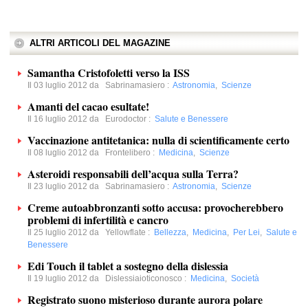
ALTRI ARTICOLI DEL MAGAZINE
Samantha Cristofoletti verso la ISS
Il 03 luglio 2012 da
Sabrinamasiero
:
Astronomia
,
Scienze
Amanti del cacao esultate!
Il 16 luglio 2012 da
Eurodoctor
:
Salute e Benessere
Vaccinazione antitetanica: nulla di scientificamente certo
Il 08 luglio 2012 da
Frontelibero
:
Medicina
,
Scienze
Asteroidi responsabili dell’acqua sulla Terra?
Il 23 luglio 2012 da
Sabrinamasiero
:
Astronomia
,
Scienze
Creme autoabbronzanti sotto accusa: provocherebbero
problemi di infertilità e cancro
Il 25 luglio 2012 da
Yellowflate
:
Bellezza
,
Medicina
,
Per Lei
,
Salute e
Benessere
Edi Touch il tablet a sostegno della dislessia
Il 19 luglio 2012 da
Dislessiaioticonosco
:
Medicina
,
Società
Registrato suono misterioso durante aurora polare