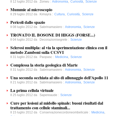
Il 12 luglio 2012 da
Zonwu
:
Astronomia
,
Curiosità
,
Scienze
Mummie al microscopio
Il 29 luglio 2012 da
Kimayra
:
Cultura
,
Curiosità
,
Scienze
Pericoli dallo spazio
Il 08 luglio 2012 da
Sabrinamasiero
:
Astronomia
,
Scienze
TROVATO IL BOSONE DI HIGGS (FORSE...)
Il 04 luglio 2012 da
Decorazionisegrete
:
Scienze
Sclerosi multipla: al via la sperimentazione clinica con il
metodo Zamboni sulla CCSVI
Il 31 luglio 2012 da
Paopasc
:
Medicina
,
Scienze
Complessa la storia geologica di Marte
Il 31 luglio 2012 da
Sabrinamasiero
:
Astronomia
,
Scienze
Una seconda occhiata al sito di allunaggio dell’Apollo 11
Il 21 luglio 2012 da
Sabrinamasiero
:
Astronomia
,
Scienze
La prima cellula virtuale
Il 25 luglio 2012 da
Sapereaude
:
Scienze
Cure per lesioni al midollo spinale: buoni risultati dal
trattamento con cellule staminali...
Il 15 luglio 2012 da
Conservazionecordoneombelicale
:
Medicina
,