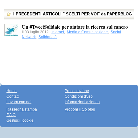
I PRECEDENTI ARTICOLI " SCELTI PER VOI" da PAPERBLOG
Un #TweetSolidale per aiutare la ricerca sul cancro
Il 03 luglio 2012
Internet
,
Media e Comunicazione
,
Social
Network
,
Solidarietà
Home
Presentazione
Contatti
Condizioni d'uso
Lavora con noi
Informazioni azienda
Rassegna stampa
Proponi il tuo blog
F.A.Q.
Gestisci i cookie