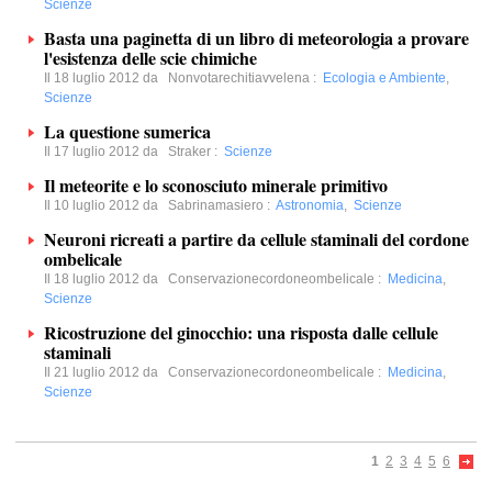
Scienze
Basta una paginetta di un libro di meteorologia a provare
l'esistenza delle scie chimiche
Il 18 luglio 2012 da
Nonvotarechitiavvelena
:
Ecologia e Ambiente
,
Scienze
La questione sumerica
Il 17 luglio 2012 da
Straker
:
Scienze
Il meteorite e lo sconosciuto minerale primitivo
Il 10 luglio 2012 da
Sabrinamasiero
:
Astronomia
,
Scienze
Neuroni ricreati a partire da cellule staminali del cordone
ombelicale
Il 18 luglio 2012 da
Conservazionecordoneombelicale
:
Medicina
,
Scienze
Ricostruzione del ginocchio: una risposta dalle cellule
staminali
Il 21 luglio 2012 da
Conservazionecordoneombelicale
:
Medicina
,
Scienze
1
2
3
4
5
6