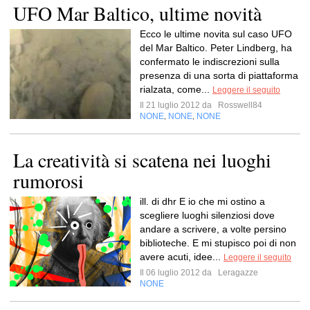
UFO Mar Baltico, ultime novità
Ecco le ultime novita sul caso UFO
del Mar Baltico. Peter Lindberg, ha
confermato le indiscrezioni sulla
presenza di una sorta di piattaforma
rialzata, come...
Leggere il seguito
Il 21 luglio 2012 da
Rosswell84
NONE
NONE
NONE
,
,
La creatività si scatena nei luoghi
rumorosi
ill. di dhr E io che mi ostino a
scegliere luoghi silenziosi dove
andare a scrivere, a volte persino
biblioteche. E mi stupisco poi di non
avere acuti, idee...
Leggere il seguito
Il 06 luglio 2012 da
Leragazze
NONE