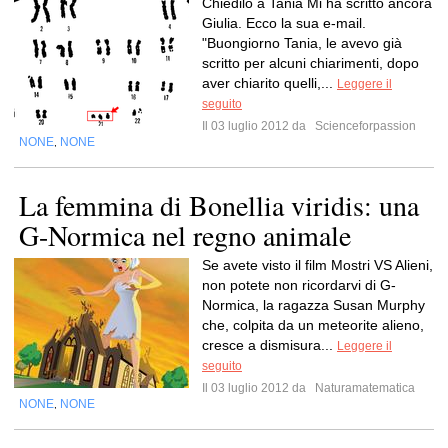
Chiedilo a Tania Mi ha scritto ancora
Giulia. Ecco la sua e-mail.
"Buongiorno Tania, le avevo già
scritto per alcuni chiarimenti, dopo
aver chiarito quelli,...
Leggere il
seguito
Il 03 luglio 2012 da
Scienceforpassion
NONE
NONE
,
La femmina di Bonellia viridis: una
G-Normica nel regno animale
Se avete visto il film Mostri VS Alieni,
non potete non ricordarvi di G-
Normica, la ragazza Susan Murphy
che, colpita da un meteorite alieno,
cresce a dismisura...
Leggere il
seguito
Il 03 luglio 2012 da
Naturamatematica
NONE
NONE
,