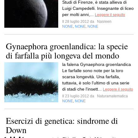
Studi di Firenze, è stata allieva di
Luigi Campedelli. Insegnante di liceo
per molti anni,...
Leggere il seguito
Il 28 luglio 2012 da
Nasreen
NONE
NONE
NONE
,
,
Gynaephora groenlandica: la specie
di farfalla più longeva del mondo
la falena Gynaephora groenlandica
Le farfalle sono note per la loro
scarsa longevità. Una farfalla,
tuttavia, è solo l'ultimo di una serie
di stadi che l'insett...
Leggere il seguito
Il 23 luglio 2012 da
Naturamatematica
NONE
NONE
,
Esercizi di genetica: sindrome di
Down