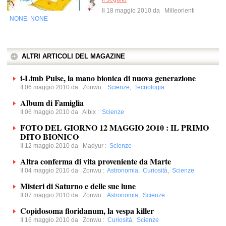
Il 18 maggio 2010 da
Milleorienti
NONE
NONE
,
ALTRI ARTICOLI DEL MAGAZINE
i-Limb Pulse, la mano bionica di nuova generazione
Il 06 maggio 2010 da
Zonwu
:
Scienze
,
Tecnologia
Album di Famiglia
Il 06 maggio 2010 da
Albix
:
Scienze
FOTO DEL GIORNO 12 MAGGIO 2O10 : IL PRIMO
DITO BIONICO
Il 12 maggio 2010 da
Madyur
:
Scienze
Altra conferma di vita proveniente da Marte
Il 04 maggio 2010 da
Zonwu
:
Astronomia
,
Curiosità
,
Scienze
Misteri di Saturno e delle sue lune
Il 07 maggio 2010 da
Zonwu
:
Astronomia
,
Scienze
Copidosoma floridanum, la vespa killer
Il 16 maggio 2010 da
Zonwu
:
Curiosità
,
Scienze