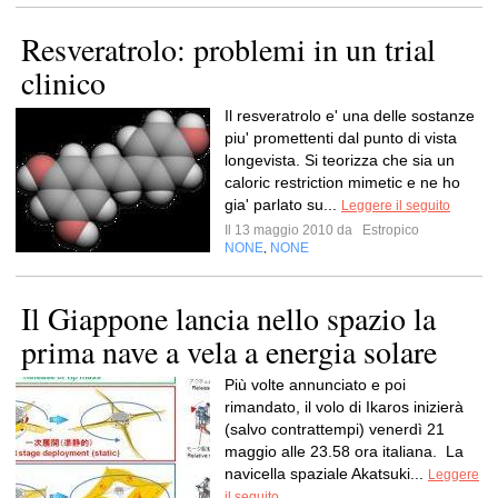
Resveratrolo: problemi in un trial
clinico
Il resveratrolo e' una delle sostanze
piu' promettenti dal punto di vista
longevista. Si teorizza che sia un
caloric restriction mimetic e ne ho
gia' parlato su...
Leggere il seguito
Il 13 maggio 2010 da
Estropico
NONE
NONE
,
Il Giappone lancia nello spazio la
prima nave a vela a energia solare
Più volte annunciato e poi
rimandato, il volo di Ikaros inizierà
(salvo contrattempi) venerdì 21
maggio alle 23.58 ora italiana. La
navicella spaziale Akatsuki...
Leggere
il seguito