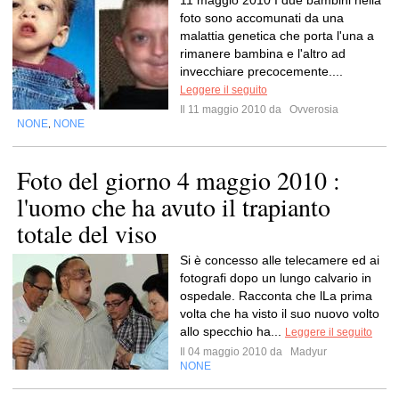
11 maggio 2010 I due bambini nella
foto sono accomunati da una
malattia genetica che porta l'una a
rimanere bambina e l'altro ad
invecchiare precocemente....
Leggere il seguito
Il 11 maggio 2010 da
Ovverosia
NONE
NONE
,
Foto del giorno 4 maggio 2010 :
l'uomo che ha avuto il trapianto
totale del viso
Si è concesso alle telecamere ed ai
fotografi dopo un lungo calvario in
ospedale. Racconta che lLa prima
volta che ha visto il suo nuovo volto
allo specchio ha...
Leggere il seguito
Il 04 maggio 2010 da
Madyur
NONE