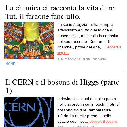
La chimica ci racconta la vita di re
Tut, il faraone fanciullo.
La società egizia mi ha sempre
affascinato e tutto quello che di
nuovo si sa , mi incolla la curiosità
nel suo racconto. Due anni di
ricerche , prove del dna,...
Leggere il
seguito
Il 09 maggio 2010 da
Nicoletta
NONE
Il CERN e il bosone di Higgs (parte
1)
Indovinello - qual è l’unico posto
nell’universo in cui in pochi metri si
possono trovare: temperature
inferiori a quelle presenti nello
spazio cosmico...
Leggere il seguito