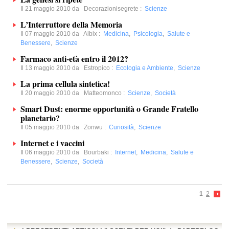
Il 21 maggio 2010 da
Decorazionisegrete
:
Scienze
L’Interruttore della Memoria
Il 07 maggio 2010 da
Albix
:
Medicina
,
Psicologia
,
Salute e
Benessere
,
Scienze
Farmaco anti-età entro il 2012?
Il 13 maggio 2010 da
Estropico
:
Ecologia e Ambiente
,
Scienze
La prima cellula sintetica!
Il 20 maggio 2010 da
Matteomonco
:
Scienze
,
Società
Smart Dust: enorme opportunità o Grande Fratello
planetario?
Il 05 maggio 2010 da
Zonwu
:
Curiosità
,
Scienze
Internet e i vaccini
Il 06 maggio 2010 da
Bourbaki
:
Internet
,
Medicina
,
Salute e
Benessere
,
Scienze
,
Società
1
2