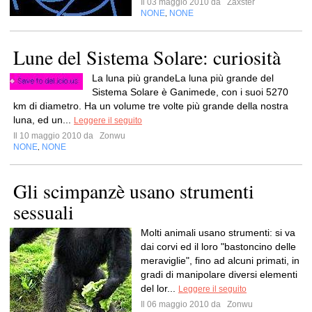
Il 03 maggio 2010 da
Zaxster
NONE
NONE
,
Lune del Sistema Solare: curiosità
La luna più grandeLa luna più grande del
Sistema Solare è Ganimede, con i suoi 5270
km di diametro. Ha un volume tre volte più grande della nostra
luna, ed un...
Leggere il seguito
Il 10 maggio 2010 da
Zonwu
NONE
NONE
,
Gli scimpanzè usano strumenti
sessuali
Molti animali usano strumenti: si va
dai corvi ed il loro "bastoncino delle
meraviglie", fino ad alcuni primati, in
gradi di manipolare diversi elementi
del lor...
Leggere il seguito
Il 06 maggio 2010 da
Zonwu