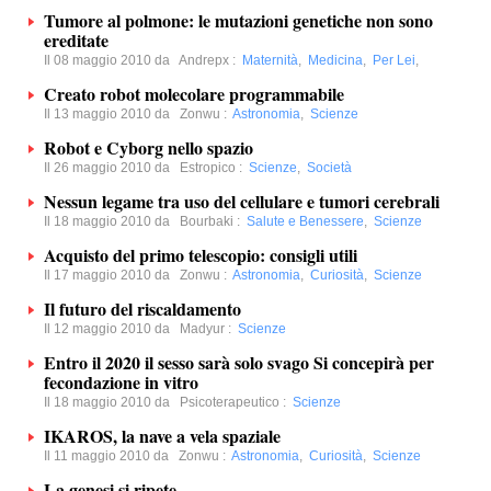
Tumore al polmone: le mutazioni genetiche non sono
ereditate
Il 08 maggio 2010 da
Andrepx
:
Maternità
,
Medicina
,
Per Lei
,
Creato robot molecolare programmabile
Il 13 maggio 2010 da
Zonwu
:
Astronomia
,
Scienze
Robot e Cyborg nello spazio
Il 26 maggio 2010 da
Estropico
:
Scienze
,
Società
Nessun legame tra uso del cellulare e tumori cerebrali
Il 18 maggio 2010 da
Bourbaki
:
Salute e Benessere
,
Scienze
Acquisto del primo telescopio: consigli utili
Il 17 maggio 2010 da
Zonwu
:
Astronomia
,
Curiosità
,
Scienze
Il futuro del riscaldamento
Il 12 maggio 2010 da
Madyur
:
Scienze
Entro il 2020 il sesso sarà solo svago Si concepirà per
fecondazione in vitro
Il 18 maggio 2010 da
Psicoterapeutico
:
Scienze
IKAROS, la nave a vela spaziale
Il 11 maggio 2010 da
Zonwu
:
Astronomia
,
Curiosità
,
Scienze
La genesi si ripete